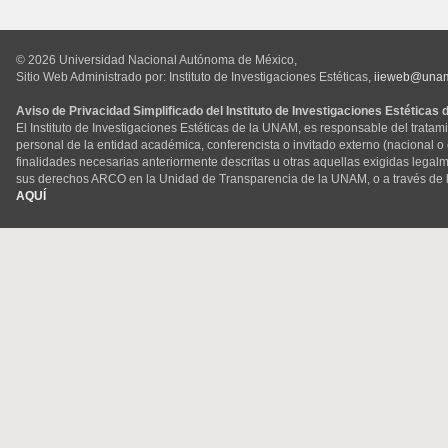
© 2026 Universidad Nacional Autónoma de México,
Sitio Web Administrado por: Instituto de Investigaciones Estéticas,
iieweb@una
Aviso de Privacidad Simplificado del Instituto de Investigaciones Estéticas
El Instituto de Investigaciones Estéticas de la UNAM, es responsable del tratam
personal de la entidad académica, conferencista o invitado externo (nacional o ex
finalidades necesarias anteriormente descritas u otras aquellas exigidas legal
sus derechos ARCO en la Unidad de Transparencia de la UNAM, o a través de 
AQUÍ