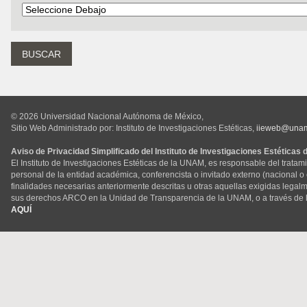
© 2026 Universidad Nacional Autónoma de México,
Sitio Web Administrado por: Instituto de Investigaciones Estéticas,
iieweb@una
Aviso de Privacidad Simplificado del Instituto de Investigaciones Estéticas
El Instituto de Investigaciones Estéticas de la UNAM, es responsable del tratam
personal de la entidad académica, conferencista o invitado externo (nacional o ex
finalidades necesarias anteriormente descritas u otras aquellas exigidas legal
sus derechos ARCO en la Unidad de Transparencia de la UNAM, o a través de 
AQUÍ