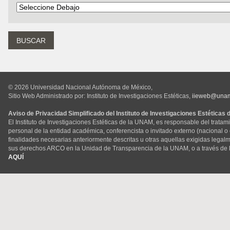
© 2026 Universidad Nacional Autónoma de México,
Sitio Web Administrado por: Instituto de Investigaciones Estéticas,
iieweb@una
Aviso de Privacidad Simplificado del Instituto de Investigaciones Estéticas
El Instituto de Investigaciones Estéticas de la UNAM, es responsable del tratam
personal de la entidad académica, conferencista o invitado externo (nacional o ex
finalidades necesarias anteriormente descritas u otras aquellas exigidas legal
sus derechos ARCO en la Unidad de Transparencia de la UNAM, o a través de 
AQUÍ