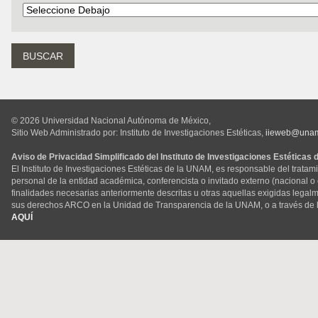
© 2026 Universidad Nacional Autónoma de México,
Sitio Web Administrado por: Instituto de Investigaciones Estéticas,
iieweb@una
Aviso de Privacidad Simplificado del Instituto de Investigaciones Estéticas
El Instituto de Investigaciones Estéticas de la UNAM, es responsable del tratam
personal de la entidad académica, conferencista o invitado externo (nacional o ex
finalidades necesarias anteriormente descritas u otras aquellas exigidas legal
sus derechos ARCO en la Unidad de Transparencia de la UNAM, o a través de 
AQUÍ