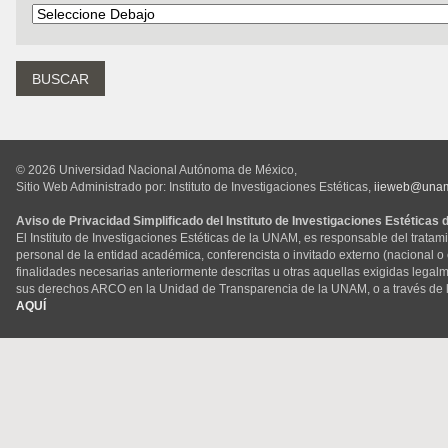
© 2026 Universidad Nacional Autónoma de México,
Sitio Web Administrado por: Instituto de Investigaciones Estéticas,
iieweb@una
Aviso de Privacidad Simplificado del Instituto de Investigaciones Estéticas
El Instituto de Investigaciones Estéticas de la UNAM, es responsable del tratam
personal de la entidad académica, conferencista o invitado externo (nacional o ex
finalidades necesarias anteriormente descritas u otras aquellas exigidas legal
sus derechos ARCO en la Unidad de Transparencia de la UNAM, o a través de 
AQUÍ