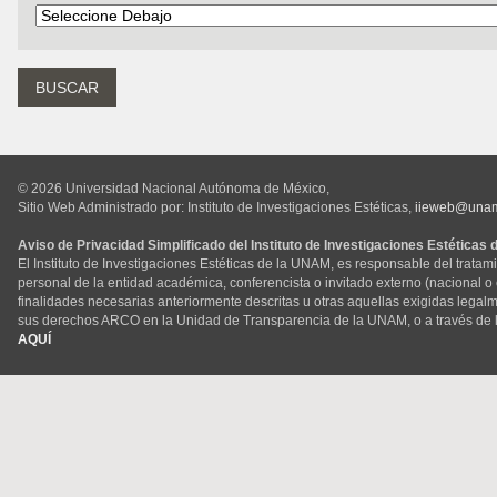
© 2026 Universidad Nacional Autónoma de México,
Sitio Web Administrado por: Instituto de Investigaciones Estéticas,
iieweb@una
Aviso de Privacidad Simplificado del Instituto de Investigaciones Estéticas
El Instituto de Investigaciones Estéticas de la UNAM, es responsable del tratam
personal de la entidad académica, conferencista o invitado externo (nacional o ex
finalidades necesarias anteriormente descritas u otras aquellas exigidas legal
sus derechos ARCO en la Unidad de Transparencia de la UNAM, o a través de 
AQUÍ