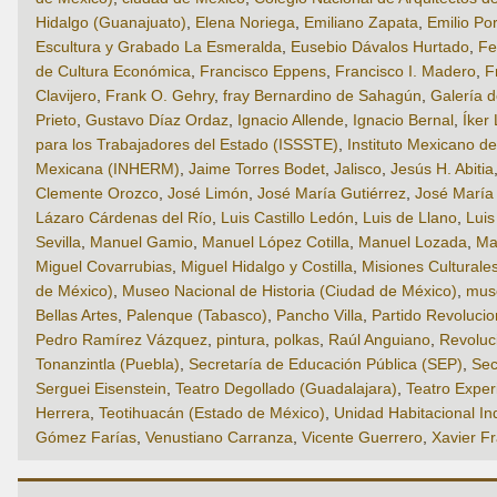
Hidalgo (Guanajuato)
,
Elena Noriega
,
Emiliano Zapata
,
Emilio Por
Escultura y Grabado La Esmeralda
,
Eusebio Dávalos Hurtado
,
Fe
de Cultura Económica
,
Francisco Eppens
,
Francisco I. Madero
,
F
Clavijero
,
Frank O. Gehry
,
fray Bernardino de Sahagún
,
Galería d
Prieto
,
Gustavo Díaz Ordaz
,
Ignacio Allende
,
Ignacio Bernal
,
Íker 
para los Trabajadores del Estado (ISSSTE)
,
Instituto Mexicano d
Mexicana (INHERM)
,
Jaime Torres Bodet
,
Jalisco
,
Jesús H. Abitia
Clemente Orozco
,
José Limón
,
José María Gutiérrez
,
José María
Lázaro Cárdenas del Río
,
Luis Castillo Ledón
,
Luis de Llano
,
Luis
Sevilla
,
Manuel Gamio
,
Manuel López Cotilla
,
Manuel Lozada
,
Ma
Miguel Covarrubias
,
Miguel Hidalgo y Costilla
,
Misiones Culturale
de México)
,
Museo Nacional de Historia (Ciudad de México)
,
mus
Bellas Artes
,
Palenque (Tabasco)
,
Pancho Villa
,
Partido Revolucion
Pedro Ramírez Vázquez
,
pintura
,
polkas
,
Raúl Anguiano
,
Revoluc
Tonanzintla (Puebla)
,
Secretaría de Educación Pública (SEP)
,
Sec
Serguei Eisenstein
,
Teatro Degollado (Guadalajara)
,
Teatro Exper
Herrera
,
Teotihuacán (Estado de México)
,
Unidad Habitacional I
Gómez Farías
,
Venustiano Carranza
,
Vicente Guerrero
,
Xavier Fr