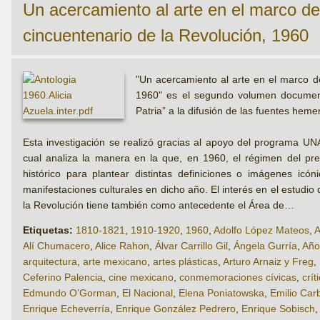
Un acercamiento al arte en el marco de
cincuentenario de la Revolución, 1960
"Un acercamiento al arte en el marco de
1960" es el segundo volumen document
Patria” a la difusión de las fuentes hem
Esta investigación se realizó gracias al apoyo del programa U
cual analiza la manera en la que, en 1960, el régimen del pres
histórico para plantear distintas definiciones o imágenes ic
manifestaciones culturales en dicho año. El interés en el estudio
la Revolución tiene también como antecedente el Área de…
Etiquetas:
1810-1821
,
1910-1920
,
1960
,
Adolfo López Mateos
,
A
Alí Chumacero
,
Alice Rahon
,
Álvar Carrillo Gil
,
Ángela Gurría
,
Año
arquitectura
,
arte mexicano
,
artes plásticas
,
Arturo Arnaiz y Freg
,
Ceferino Palencia
,
cine mexicano
,
conmemoraciones cívicas
,
crít
Edmundo O’Gorman
,
El Nacional
,
Elena Poniatowska
,
Emilio Carb
Enrique Echeverría
,
Enrique González Pedrero
,
Enrique Sobisch