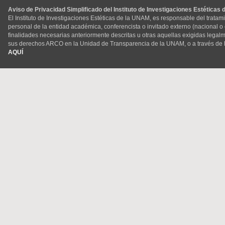
Aviso de Privacidad Simplificado del Instituto de Investigaciones Estéticas
El Instituto de Investigaciones Estéticas de la UNAM, es responsable del tratam
personal de la entidad académica, conferencista o invitado externo (nacional o ex
finalidades necesarias anteriormente descritas u otras aquellas exigidas legal
sus derechos ARCO en la Unidad de Transparencia de la UNAM, o a través de 
AQUÍ