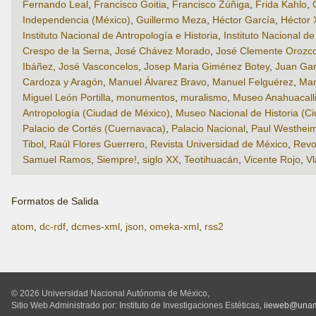
Fernando Leal
,
Francisco Goitia
,
Francisco Zúñiga
,
Frida Kahlo
,
Independencia (México)
,
Guillermo Meza
,
Héctor García
,
Héctor 
Instituto Nacional de Antropología e Historia
,
Instituto Nacional de
Crespo de la Serna
,
José Chávez Morado
,
José Clemente Orozc
Ibáñez
,
José Vasconcelos
,
Josep Maria Giménez Botey
,
Juan Gar
Cardoza y Aragón
,
Manuel Álvarez Bravo
,
Manuel Felguérez
,
Man
Miguel León Portilla
,
monumentos
,
muralismo
,
Museo Anahuacalli
Antropología (Ciudad de México)
,
Museo Nacional de Historia (C
Palacio de Cortés (Cuernavaca)
,
Palacio Nacional
,
Paul Westhei
Tibol
,
Raúl Flores Guerrero
,
Revista Universidad de México
,
Revo
Samuel Ramos
,
Siempre!
,
siglo XX
,
Teotihuacán
,
Vicente Rojo
,
Vl
Formatos de Salida
atom
,
dc-rdf
,
dcmes-xml
,
json
,
omeka-xml
,
rss2
© 2026 Universidad Nacional Autónoma de México,
Sitio Web Administrado por: Instituto de Investigaciones Estéticas,
iieweb@una