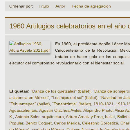
Ordenar por:
Título
Autor
Fecha de agregación
1960 Artilugios celebratorios en el año d
En 1960, el presidente Adolfo López Mat
Cincuentenario de la Revolución Mexic
trataba de hacer gala de las conquista
ejecutor del compromiso revolucionario con el bienestar social.
Etiquetas:
"Danza de los quetzales" (ballet)
,
"Danza de sonajeros"
asistencia en México"
,
"Los hijos del sol" (ballet)
,
"Navidad en Jalis
"Tehuantepec" (ballet)
,
"Tonantzintla" (ballet)
,
1810-1821
,
1910-1
Aguascalientes
,
Agustín Olachea Avilés
,
Alejandro Prieto
,
Alicia A
K.
,
Antonio Soler
,
arquitectura
,
Arturo Arnaiz y Freg
,
ballet
,
Ballet
Popular
,
Benito Coquet
,
Carlos Mérida
,
Celestino Gorostiza
,
Char
de México)
,
ciudad de México
,
Colegio Nacional de Arquitectos d