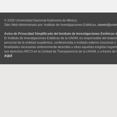
© 2026 Universidad Nacional Autónoma de México,
Sitio Web Administrado por: Instituto de Investigaciones Estéticas,
iieweb@una
Aviso de Privacidad Simplificado del Instituto de Investigaciones Estéticas
El Instituto de Investigaciones Estéticas de la UNAM, es responsable del tratam
personal de la entidad académica, conferencista o invitado externo (nacional o ex
finalidades necesarias anteriormente descritas u otras aquellas exigidas legal
sus derechos ARCO en la Unidad de Transparencia de la UNAM, o a través de 
AQUÍ