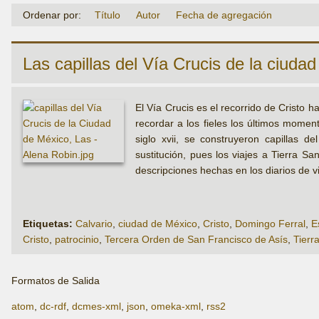
Ordenar por:
Título
Autor
Fecha de agregación
Las capillas del Vía Crucis de la ciuda
El Vía Crucis es el recorrido de Cristo 
recordar a los fieles los últimos moment
siglo xvii, se construyeron capillas d
sustitución, pues los viajes a Tierra San
descripciones hechas en los diarios de v
Etiquetas:
Calvario
,
ciudad de México
,
Cristo
,
Domingo Ferral
,
E
Cristo
,
patrocinio
,
Tercera Orden de San Francisco de Asís
,
Tierr
Formatos de Salida
atom
,
dc-rdf
,
dcmes-xml
,
json
,
omeka-xml
,
rss2