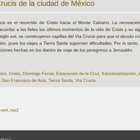
Crucis de la ciudad de México
cis es el recorrido de Cristo hacia el Monte Calvario. La recreaci
recordar a los fieles los últimos momentos de la vida de Cristo y su si
 siglo xvii, se construyeron capillas del Vía Crucis para que el devoto c
ión, pues los viajes a Tierra Santa suponían dificultades. Por lo tanto,
ciones hechas en los diarios de viaje de los peregrinos a Jerusalén.
ico
,
Cristo
,
Domingo Ferral
,
Estaciones de la Cruz
,
franciscanización
,
 San Francisco de Asís
,
Tierra Santa
,
Vía Crucis
-xml
,
rss2
México,