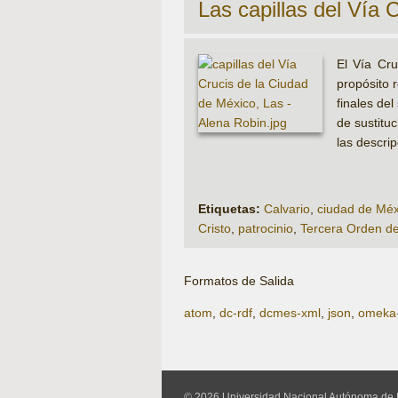
Las capillas del Vía 
El Vía Cru
propósito 
finales del
de sustituc
las descrip
Etiquetas:
Calvario
,
ciudad de Méx
Cristo
,
patrocinio
,
Tercera Orden de
Formatos de Salida
atom
,
dc-rdf
,
dcmes-xml
,
json
,
omeka
© 2026 Universidad Nacional Autónoma de 