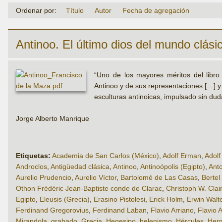
Ordenar por:
Título
Autor
Fecha de agregación
Antinoo. El último dios del mundo clási
“Uno de los mayores méritos del libro 
Antinoo y de sus representaciones […] y
esculturas antinoicas, impulsado sin dud
Jorge Alberto Manrique
Etiquetas:
Academia de San Carlos (México)
,
Adolf Erman
,
Adolf
Androclos
,
Antigüedad clásica
,
Antinoo
,
Antinoópolis (Egipto)
,
Anto
Aurelio Prudencio
,
Aurelio Víctor
,
Bartolomé de Las Casas
,
Bertel
Othon Frédéric Jean-Baptiste conde de Clarac
,
Christoph W. Clai
Egipto
,
Eleusis (Grecia)
,
Erasino Pistolesi
,
Erick Holm
,
Erwin Walt
Ferdinand Gregorovius
,
Ferdinand Laban
,
Flavio Arriano
,
Flavio 
Mirandola
,
grabado
,
Grecia
,
Hegesipo
,
helenismo
,
Hércules
,
Her