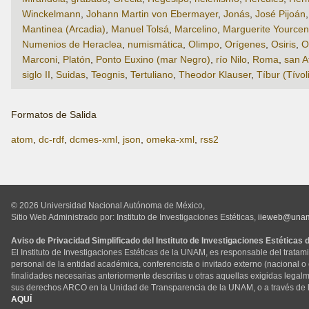
Winckelmann
,
Johann Martin von Ebermayer
,
Jonás
,
José Pijoán
Mantinea (Arcadia)
,
Manuel Tolsá
,
Marcelino
,
Marguerite Yourcen
Numenios de Heraclea
,
numismática
,
Olimpo
,
Orígenes
,
Osiris
,
O
Marconi
,
Platón
,
Ponto Euxino (mar Negro)
,
río Nilo
,
Roma
,
san A
siglo II
,
Suidas
,
Teognis
,
Tertuliano
,
Theodor Klauser
,
Tíbur (Tívol
Formatos de Salida
atom
,
dc-rdf
,
dcmes-xml
,
json
,
omeka-xml
,
rss2
© 2026 Universidad Nacional Autónoma de México,
Sitio Web Administrado por: Instituto de Investigaciones Estéticas,
iieweb@una
Aviso de Privacidad Simplificado del Instituto de Investigaciones Estéticas
El Instituto de Investigaciones Estéticas de la UNAM, es responsable del tratam
personal de la entidad académica, conferencista o invitado externo (nacional o ex
finalidades necesarias anteriormente descritas u otras aquellas exigidas legal
sus derechos ARCO en la Unidad de Transparencia de la UNAM, o a través de 
AQUÍ