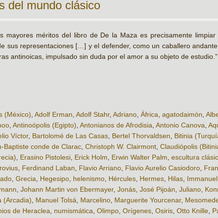
os del mundo clásico
s mayores méritos del libro de De la Maza es precisamente limpiar y 
de sus representaciones […] y el defender, como un caballero andante
ras antinoicas, impulsado sin duda por el amor a su objeto de estudio.”
s (México)
,
Adolf Erman
,
Adolf Stahr
,
Adriano
,
África
,
agatodaimón
,
Alb
noo
,
Antinoópolis (Egipto)
,
Antonianos de Afrodisia
,
Antonio Canova
,
Aqu
lio Víctor
,
Bartolomé de Las Casas
,
Bertel Thorvaldsen
,
Bitinia (Turquí
-Baptiste conde de Clarac
,
Christoph W. Clairmont
,
Claudiópolis (Bitini
recia)
,
Erasino Pistolesi
,
Erick Holm
,
Erwin Walter Palm
,
escultura clási
rovius
,
Ferdinand Laban
,
Flavio Arriano
,
Flavio Aurelio Casiodoro
,
Fran
bado
,
Grecia
,
Hegesipo
,
helenismo
,
Hércules
,
Hermes
,
Hilas
,
Immanuel
lmann
,
Johann Martin von Ebermayer
,
Jonás
,
José Pijoán
,
Juliano
,
Kon
 (Arcadia)
,
Manuel Tolsá
,
Marcelino
,
Marguerite Yourcenar
,
Mesomede
ios de Heraclea
,
numismática
,
Olimpo
,
Orígenes
,
Osiris
,
Otto Knille
,
P