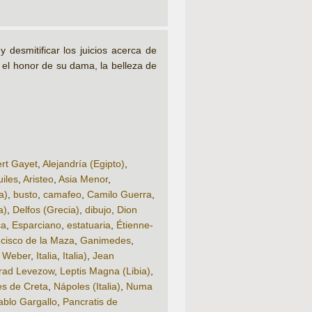
desmitificar los juicios acerca de
 el honor de su dama, la belleza de
ert Gayet
,
Alejandría (Egipto)
,
iles
,
Aristeo
,
Asia Menor
,
a)
,
busto
,
camafeo
,
Camilo Guerra
,
a)
,
Delfos (Grecia)
,
dibujo
,
Dion
ca
,
Esparciano
,
estatuaria
,
Étienne-
cisco de la Maza
,
Ganimedes
,
 Weber
,
Italia
,
Italia)
,
Jean
rad Levezow
,
Leptis Magna (Libia)
,
s de Creta
,
Nápoles (Italia)
,
Numa
ablo Gargallo
,
Pancratis de