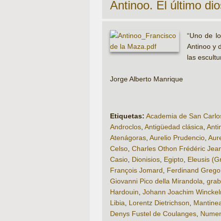
Antinoo. El último di
“Uno de lo
Antinoo y 
las escultu
Jorge Alberto Manrique
Etiquetas:
Academia de San Carlo
Androclos
,
Antigüedad clásica
,
Anti
Atenágoras
,
Aurelio Prudencio
,
Aure
Celso
,
Charles Othon Frédéric Jean
Casio
,
Dionisios
,
Egipto
,
Eleusis (G
François Jomard
,
Ferdinand Grego
Giovanni Pico della Mirandola
,
gra
Hardouin
,
Johann Joachim Wincke
Libia
,
Lorentz Dietrichson
,
Mantinea
Denys Fustel de Coulanges
,
Numen