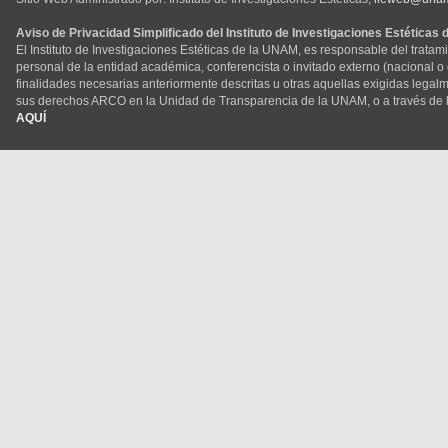
Aviso de Privacidad Simplificado del Instituto de Investigaciones Estéticas
El Instituto de Investigaciones Estéticas de la UNAM, es responsable del tratam
personal de la entidad académica, conferencista o invitado externo (nacional o ex
finalidades necesarias anteriormente descritas u otras aquellas exigidas legal
sus derechos ARCO en la Unidad de Transparencia de la UNAM, o a través de 
AQUÍ