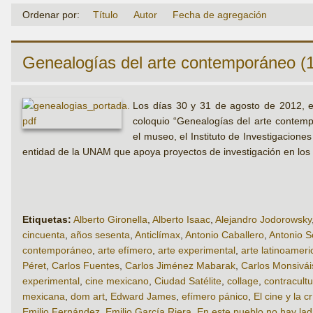
Ordenar por:
Título
Autor
Fecha de agregación
Genealogías del arte contemporáneo (
Los días 30 y 31 de agosto de 2012, 
coloquio “Genealogías del arte contemp
el museo, el Instituto de Investigacion
entidad de la UNAM que apoya proyectos de investigación en los
Etiquetas:
Alberto Gironella
,
Alberto Isaac
,
Alejandro Jodorowsky
cincuenta
,
años sesenta
,
Anticlímax
,
Antonio Caballero
,
Antonio 
contemporáneo
,
arte efímero
,
arte experimental
,
arte latinoamer
Péret
,
Carlos Fuentes
,
Carlos Jiménez Mabarak
,
Carlos Monsivái
experimental
,
cine mexicano
,
Ciudad Satélite
,
collage
,
contracult
mexicana
,
dom art
,
Edward James
,
efímero pánico
,
El cine y la cr
Emilio Fernández
,
Emilio García Riera
,
En este pueblo no hay la