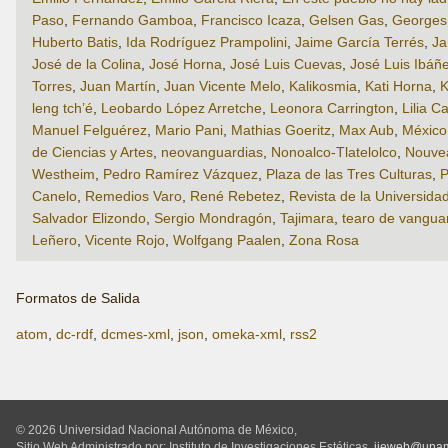
Paso
,
Fernando Gamboa
,
Francisco Icaza
,
Gelsen Gas
,
Georges 
Huberto Batis
,
Ida Rodríguez Prampolini
,
Jaime García Terrés
,
Ja
José de la Colina
,
José Horna
,
José Luis Cuevas
,
José Luis Ibáñ
Torres
,
Juan Martín
,
Juan Vicente Melo
,
Kalikosmia
,
Kati Horna
,
K
leng tch’é
,
Leobardo López Arretche
,
Leonora Carrington
,
Lilia Ca
Manuel Felguérez
,
Mario Pani
,
Mathias Goeritz
,
Max Aub
,
México 
de Ciencias y Artes
,
neovanguardias
,
Nonoalco-Tlatelolco
,
Nouve
Westheim
,
Pedro Ramírez Vázquez
,
Plaza de las Tres Culturas
,
P
Canelo
,
Remedios Varo
,
René Rebetez
,
Revista de la Universida
Salvador Elizondo
,
Sergio Mondragón
,
Tajimara
,
tearo de vangua
Leñero
,
Vicente Rojo
,
Wolfgang Paalen
,
Zona Rosa
Formatos de Salida
atom
,
dc-rdf
,
dcmes-xml
,
json
,
omeka-xml
,
rss2
© 2026 Universidad Nacional Autónoma de México,
Sitio Web Administrado por: Instituto de Investigaciones Estéticas,
iieweb@una