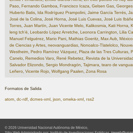
Paso
,
Fernando Gamboa
,
Francisco Icaza
,
Gelsen Gas
,
Georges 
Huberto Batis
,
Ida Rodríguez Prampolini
,
Jaime García Terrés
,
Ja
José de la Colina
,
José Horna
,
José Luis Cuevas
,
José Luis Ibáñ
Torres
,
Juan Martín
,
Juan Vicente Melo
,
Kalikosmia
,
Kati Horna
,
K
leng tch’é
,
Leobardo López Arretche
,
Leonora Carrington
,
Lilia Ca
Manuel Felguérez
,
Mario Pani
,
Mathias Goeritz
,
Max Aub
,
México 
de Ciencias y Artes
,
neovanguardias
,
Nonoalco-Tlatelolco
,
Nouve
Westheim
,
Pedro Ramírez Vázquez
,
Plaza de las Tres Culturas
,
P
Canelo
,
Remedios Varo
,
René Rebetez
,
Revista de la Universida
Salvador Elizondo
,
Sergio Mondragón
,
Tajimara
,
tearo de vangua
Leñero
,
Vicente Rojo
,
Wolfgang Paalen
,
Zona Rosa
Formatos de Salida
atom
,
dc-rdf
,
dcmes-xml
,
json
,
omeka-xml
,
rss2
© 2026 Universidad Nacional Autónoma de México,
Sitio Web Administrado por: Instituto de Investigaciones Estéticas,
iieweb@una