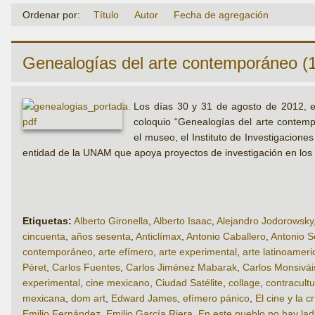
Ordenar por:
Título
Autor
Fecha de agregación
Genealogías del arte contemporáneo (
Los días 30 y 31 de agosto de 2012, 
coloquio “Genealogías del arte contemp
el museo, el Instituto de Investigacion
entidad de la UNAM que apoya proyectos de investigación en los
Etiquetas:
Alberto Gironella
,
Alberto Isaac
,
Alejandro Jodorowsky
cincuenta
,
años sesenta
,
Anticlímax
,
Antonio Caballero
,
Antonio 
contemporáneo
,
arte efímero
,
arte experimental
,
arte latinoamer
Péret
,
Carlos Fuentes
,
Carlos Jiménez Mabarak
,
Carlos Monsivái
experimental
,
cine mexicano
,
Ciudad Satélite
,
collage
,
contracult
mexicana
,
dom art
,
Edward James
,
efímero pánico
,
El cine y la cr
Emilio Fernández
,
Emilio García Riera
,
En este pueblo no hay la