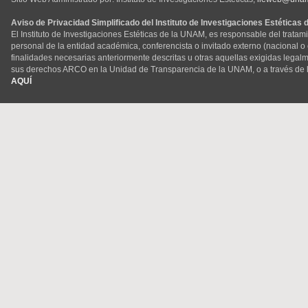
Aviso de Privacidad Simplificado del Instituto de Investigaciones Estéticas
El Instituto de Investigaciones Estéticas de la UNAM, es responsable del tratam
personal de la entidad académica, conferencista o invitado externo (nacional o ex
finalidades necesarias anteriormente descritas u otras aquellas exigidas legal
sus derechos ARCO en la Unidad de Transparencia de la UNAM, o a través de 
AQUÍ