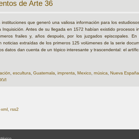
ntos de Arte 36
 instituciones que generó una valiosa información para los estudioso
la Inquisición. Antes de su llegada en 1572 habían existido procesos i
imeros frailes y, años después, por los juzgados episcopales. En 
 noticias extraídas de los primeros 125 volúmenes de la serie docum
s datos dan cuenta de un tópico interesante y trascendental: el artífice
ación
,
escultura
,
Guatemala
,
imprenta
,
Mexico
,
música
,
Nueva España
 XVI
-xml
,
rss2
México,