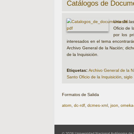
Catálogos de Docume
Una de las
Oficio de 
por los pr
interesados en el tema encontrarán
Archivo General de la Nación; dicho
de la Inquisición.
Etiquetas:
Archivo General de la N
Santo Oficio de la Inquisición
,
siglo
Formatos de Salida
atom
,
dc-rdf
,
dcmes-xml
,
json
,
omeka
© 2026 Universidad Nacional Autónoma de 