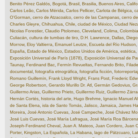
Benito Pérez Galdós
,
Bogotá
,
Brasil
,
Brasilia
,
Buenos Aires
,
Califo
Carlos Leão
,
Carlos Mérida
,
Carlos Pellicer
,
Carlota de Bélgica
,
c
O’Gorman
,
cerro de Atzacoalco
,
cerro de las Campanas
,
cerro de
Charles Gleyre
,
Chihuahua
,
Chile
,
ciudad de México
,
Ciudad Neza
Nicolas Forestier
,
Claudio Ptolomeo
,
Cleveland
,
Colima
,
Colombi
Culiacán
,
cultura de tumbas de tiro
,
D.H. Lawrence
,
Dallas
,
Diego
Morrow
,
Eloy Valtierra
,
Emanuel Leutze
,
Escuela del Río Hudson
España
,
Estado de México
,
Estados Unidos de América
,
estética
,
Exposición Universal de París (1878)
,
Exposición Universal de Pa
Taunay
,
Ferdinand Bac
,
Fermín Revueltas
,
Fernando Brito
,
Filade
documental
,
fotografía etnográfica
,
fotografía ficción
,
fotorreporta
Romano Guillemín
,
Frank Lloyd Wright
,
Frans Post
,
Frederic Edw
George Robertson
,
Gerardo Murillo Dr. Atl
,
Germán Gedovius
,
Gr
Guillermo Arias
,
Guillermo Prieto
,
Guillermo Ruiz
,
Guillermo Zárr
Hernán Cortés
,
historia del arte
,
Hugo Brehme
,
Ignacio Manuel A
de Santa Elena
,
isla de Santo Tomás
,
Jalisco
,
Jamaica
,
James Hak
Moreira
,
José Antonio Cuevas
,
José Campeche
,
José Chávez Mo
José Luis Cuevas
,
José María Lafragua
,
José María Roa Bárcen
Joseph-Ferdinand Cheval
,
Juan A. Mateos
,
Juan Cordero
,
Juan 
Porter
,
Kingston
,
La Española
,
La Habana
,
lago de Pátzcuaro
,
La