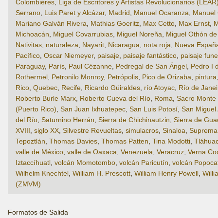
Colombières
,
Liga de Escritores y Artistas Revolucionarios (LEAR
Serrano
,
Luis Paret y Alcázar
,
Madrid
,
Manuel Ocaranza
,
Manuel 
Mariano Galván Rivera
,
Mathias Goeritz
,
Max Cetto
,
Max Ernst
,
M
Michoacán
,
Miguel Covarrubias
,
Miguel Noreña
,
Miguel Othón de
Nativitas
,
naturaleza
,
Nayarit
,
Nicaragua
,
nota roja
,
Nueva Españ
Pacífico
,
Oscar Niemeyer
,
paisaje
,
paisaje fantástico
,
paisaje fune
Paraguay
,
París
,
Paul Cézanne
,
Pedregal de San Ángel
,
Pedro I d
Rothermel
,
Petronilo Monroy
,
Petrópolis
,
Pico de Orizaba
,
pintura
Rico
,
Quebec
,
Recife
,
Ricardo Güiraldes
,
río Atoyac
,
Río de Janei
Roberto Burle Marx
,
Roberto Cueva del Río
,
Roma
,
Sacro Monte d
(Puerto Rico)
,
San Juan Ixhuatepec
,
San Luis Potosí
,
San Miguel 
del Río
,
Saturnino Herrán
,
Sierra de Chichinautzin
,
Sierra de Gua
XVIII
,
siglo XX
,
Silvestre Revueltas
,
simulacros
,
Sinaloa
,
Suprema 
Tepoztlán
,
Thomas Davies
,
Thomas Patten
,
Tina Modotti
,
Tláhua
valle de México
,
valle de Oaxaca
,
Venezuela
,
Veracruz
,
Verna Co
Iztaccíhuatl
,
volcán Momotombo
,
volcán Paricutín
,
volcán Popoca
Wilhelm Knechtel
,
William H. Prescott
,
William Henry Powell
,
Willi
(ZMVM)
Formatos de Salida