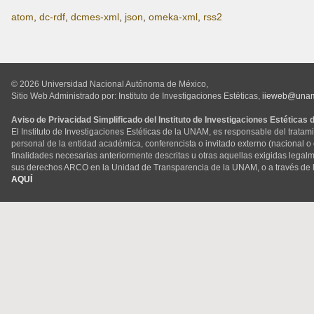
atom
,
dc-rdf
,
dcmes-xml
,
json
,
omeka-xml
,
rss2
© 2026 Universidad Nacional Autónoma de México,
Sitio Web Administrado por: Instituto de Investigaciones Estéticas,
iieweb@una
Aviso de Privacidad Simplificado del Instituto de Investigaciones Estéticas
El Instituto de Investigaciones Estéticas de la UNAM, es responsable del tratam
personal de la entidad académica, conferencista o invitado externo (nacional o ex
finalidades necesarias anteriormente descritas u otras aquellas exigidas legal
sus derechos ARCO en la Unidad de Transparencia de la UNAM, o a través de 
AQUÍ