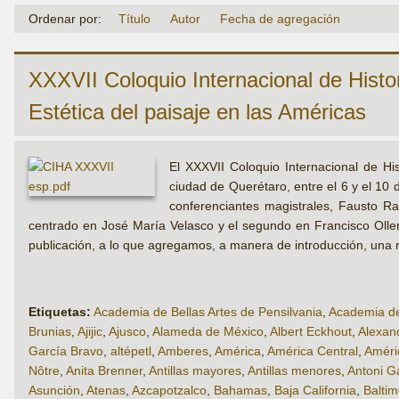
Ordenar por:
Título
Autor
Fecha de agregación
XXXVII Coloquio Internacional de Histor
Estética del paisaje en las Américas
El XXXVII Coloquio Internacional de Hist
ciudad de Querétaro, entre el 6 y el 10
conferenciantes magistrales, Fausto Ra
centrado en José María Velasco y el segundo en Francisco Olle
publicación, a lo que agregamos, a manera de introducción, una rel
Etiquetas:
Academia de Bellas Artes de Pensilvania
,
Academia de
Brunias
,
Ajijic
,
Ajusco
,
Alameda de México
,
Albert Eckhout
,
Alexan
García Bravo
,
altépetl
,
Amberes
,
América
,
América Central
,
Améri
Nôtre
,
Anita Brenner
,
Antillas mayores
,
Antillas menores
,
Antoni G
Asunción
,
Atenas
,
Azcapotzalco
,
Bahamas
,
Baja California
,
Baltim