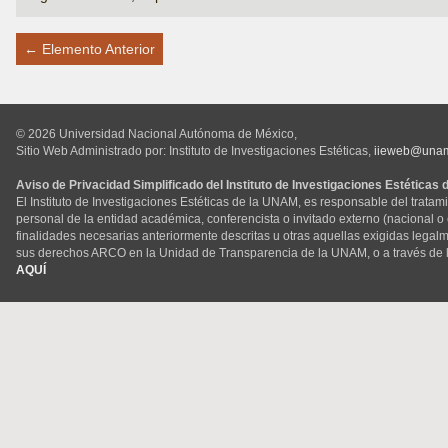
← Elemento Anterior
© 2026 Universidad Nacional Autónoma de México,
Sitio Web Administrado por: Instituto de Investigaciones Estéticas,
iieweb@una
Aviso de Privacidad Simplificado del Instituto de Investigaciones Estéticas
El Instituto de Investigaciones Estéticas de la UNAM, es responsable del tratam
personal de la entidad académica, conferencista o invitado externo (nacional o ex
finalidades necesarias anteriormente descritas u otras aquellas exigidas legal
sus derechos ARCO en la Unidad de Transparencia de la UNAM, o a través de 
AQUÍ