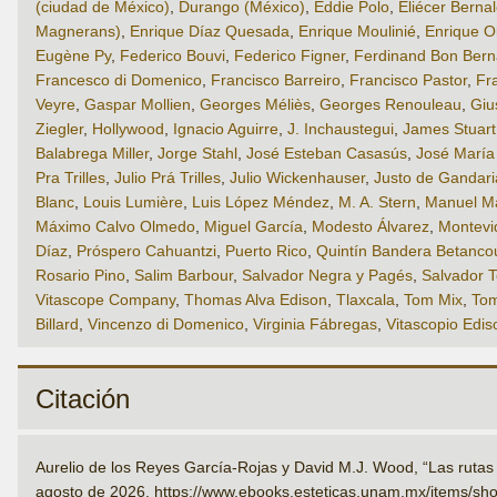
(ciudad de México)
,
Durango (México)
,
Eddie Polo
,
Eliécer Berna
Magnerans)
,
Enrique Díaz Quesada
,
Enrique Moulinié
,
Enrique O
Eugène Py
,
Federico Bouvi
,
Federico Figner
,
Ferdinand Bon Bern
Francesco di Domenico
,
Francisco Barreiro
,
Francisco Pastor
,
Fr
Veyre
,
Gaspar Mollien
,
Georges Méliès
,
Georges Renouleau
,
Giu
Ziegler
,
Hollywood
,
Ignacio Aguirre
,
J. Inchaustegui
,
James Stuart
Balabrega Miller
,
Jorge Stahl
,
José Esteban Casasús
,
José María
Pra Trilles
,
Julio Prá Trilles
,
Julio Wickenhauser
,
Justo de Gandari
Blanc
,
Louis Lumière
,
Luis López Méndez
,
M. A. Stern
,
Manuel Mar
Máximo Calvo Olmedo
,
Miguel García
,
Modesto Álvarez
,
Montevi
Díaz
,
Próspero Cahuantzi
,
Puerto Rico
,
Quintín Bandera Betanco
Rosario Pino
,
Salim Barbour
,
Salvador Negra y Pagés
,
Salvador 
Vitascope Company
,
Thomas Alva Edison
,
Tlaxcala
,
Tom Mix
,
Tom
Billard
,
Vincenzo di Domenico
,
Virginia Fábregas
,
Vitascopio Edis
Citación
Aurelio de los Reyes García-Rojas y David M.J. Wood, “Las rutas
agosto de 2026,
https://www.ebooks.esteticas.unam.mx/items/sh