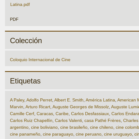
PDF
Colección
Coloquio Internacional de Cine
Etiquetas
A Paley
,
Adolfo Perret
,
Albert E. Smith
,
América Latina
,
American 
Marvin
,
Arturo Ricart
,
Auguste Georges de Missolz
,
Auguste Lumi
Camille Cerf
,
Caracas
,
Caribe
,
Carlos Desfassiaux
,
Carlos Endar
Carlos Ruiz Chapellín
,
Carlos Valenti
,
casa Pathé Frères
,
Charles
argentino
,
cine boliviano
,
cine brasileño
,
cine chileno
,
cine colom
cine panameño
,
cine paraguayo
,
cine peruano
,
cine uruguayo
,
ci