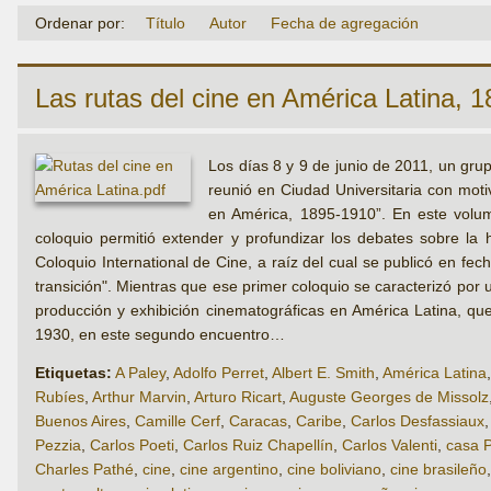
Ordenar por:
Título
Autor
Fecha de agregación
Las rutas del cine en América Latina, 
Los días 8 y 9 de junio de 2011, un gru
reunió en Ciudad Universitaria con motiv
en América, 1895-1910”. En este volum
coloquio permitió extender y profundizar los debates sobre la 
Coloquio International de Cine, a raíz del cual se publicó en fec
transición". Mientras que ese primer coloquio se caracterizó por
producción y exhibición cinematográficas en América Latina, que
1930, en este segundo encuentro…
Etiquetas:
A Paley
,
Adolfo Perret
,
Albert E. Smith
,
América Latina
Rubíes
,
Arthur Marvin
,
Arturo Ricart
,
Auguste Georges de Missolz
Buenos Aires
,
Camille Cerf
,
Caracas
,
Caribe
,
Carlos Desfassiaux
Pezzia
,
Carlos Poeti
,
Carlos Ruiz Chapellín
,
Carlos Valenti
,
casa 
Charles Pathé
,
cine
,
cine argentino
,
cine boliviano
,
cine brasileño