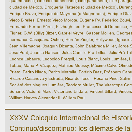
guatemalteco
,
cine latinoamericano
,
cine panameño
,
cine paragu
ciudad de México
,
Droguería Plateros (ciudad de México)
,
Durang
Enrique Bravo
,
Enrique de Mayrena (o Magnerans)
,
Enrique Día
Vieco Birelles
,
Ernesto Vieco Morote
,
Eugène Py
,
Federico Bouvi
Fernando Ferrari Pérez
,
Fitzhugh Lee
,
Francesco di Domenico
,
F
Figner
,
G.W. (Billy) Bitzer
,
Gabriel Veyre
,
Gaspar Mollien
,
Georges
hermanos Casajuana Ochoa
,
Hernán Ziegler
,
Hollywood
,
Ignacio 
Jean Villemagne
,
Joaquín Dicenta
,
John Balabrega Miller
,
Jorge S
José Pont
,
Juanita Hansen
,
Jules Camille Pra Trilles
,
Julio Prá Tri
Leonce Labaure
,
Leopoldo Fregoli
,
Louis Blanc
,
Louis Lumière
,
L
Tubau
,
Mario P. Vázquez
,
Mathieu Moussy
,
Máximo Calvo Olmed
Prieto
,
Pedro Niada
,
Perico Metralla
,
Porfirio Díaz
,
Próspero Cahu
Ricardo Casanova y Estrada
,
Ricardo Tosell
,
Rosario Pino
,
Salim
Société des plaques Lumière
,
Teodoro Mullet
,
The Vitascope Co
Soriano
,
Victor di Maio
,
Victoriano Endara
,
Vincent Billard
,
Vincen
William Harvey Alexander II
,
William Paul
XXXV Coloquio Internacional de Historia
Continuo/discontinuo: los dilemas de la 