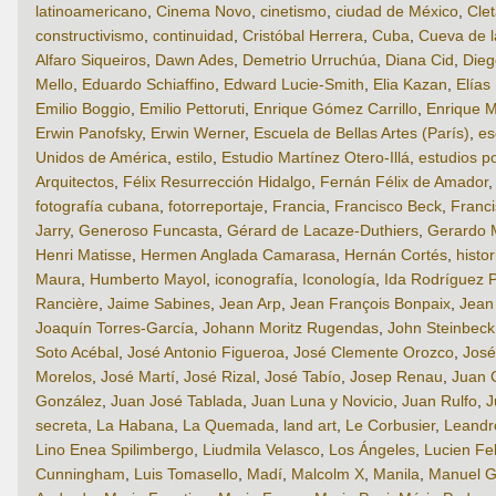
latinoamericano
,
Cinema Novo
,
cinetismo
,
ciudad de México
,
Cle
constructivismo
,
continuidad
,
Cristóbal Herrera
,
Cuba
,
Cueva de 
Alfaro Siqueiros
,
Dawn Ades
,
Demetrio Urruchúa
,
Diana Cid
,
Dieg
Mello
,
Eduardo Schiaffino
,
Edward Lucie-Smith
,
Elia Kazan
,
Elías
Emilio Boggio
,
Emilio Pettoruti
,
Enrique Gómez Carrillo
,
Enrique M
Erwin Panofsky
,
Erwin Werner
,
Escuela de Bellas Artes (París)
,
es
Unidos de América
,
estilo
,
Estudio Martínez Otero-Illá
,
estudios p
Arquitectos
,
Félix Resurrección Hidalgo
,
Fernán Félix de Amador
fotografía cubana
,
fotorreportaje
,
Francia
,
Francisco Beck
,
Franci
Jarry
,
Generoso Funcasta
,
Gérard de Lacaze-Duthiers
,
Gerardo 
Henri Matisse
,
Hermen Anglada Camarasa
,
Hernán Cortés
,
histor
Maura
,
Humberto Mayol
,
iconografía
,
Iconología
,
Ida Rodríguez P
Rancière
,
Jaime Sabines
,
Jean Arp
,
Jean François Bonpaix
,
Jean
Joaquín Torres-García
,
Johann Moritz Rugendas
,
John Steinbeck
Soto Acébal
,
José Antonio Figueroa
,
José Clemente Orozco
,
José
Morelos
,
José Martí
,
José Rizal
,
José Tabío
,
Josep Renau
,
Juan 
González
,
Juan José Tablada
,
Juan Luna y Novicio
,
Juan Rulfo
,
J
secreta
,
La Habana
,
La Quemada
,
land art
,
Le Corbusier
,
Leandro
Lino Enea Spilimbergo
,
Liudmila Velasco
,
Los Ángeles
,
Lucien Fe
Cunningham
,
Luis Tomasello
,
Madí
,
Malcolm X
,
Manila
,
Manuel G