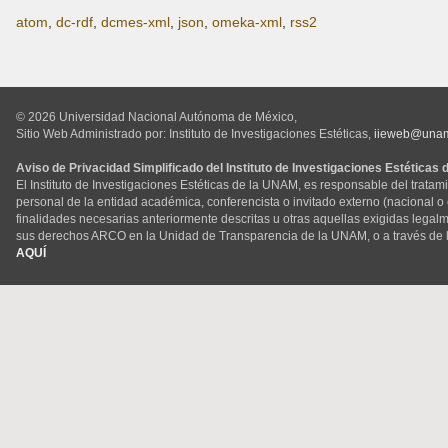
atom
,
dc-rdf
,
dcmes-xml
,
json
,
omeka-xml
,
rss2
© 2026 Universidad Nacional Autónoma de México,
Sitio Web Administrado por: Instituto de Investigaciones Estéticas,
iieweb@una
Aviso de Privacidad Simplificado del Instituto de Investigaciones Estéticas
El Instituto de Investigaciones Estéticas de la UNAM, es responsable del tratam
personal de la entidad académica, conferencista o invitado externo (nacional o ex
finalidades necesarias anteriormente descritas u otras aquellas exigidas legal
sus derechos ARCO en la Unidad de Transparencia de la UNAM, o a través de 
AQUÍ