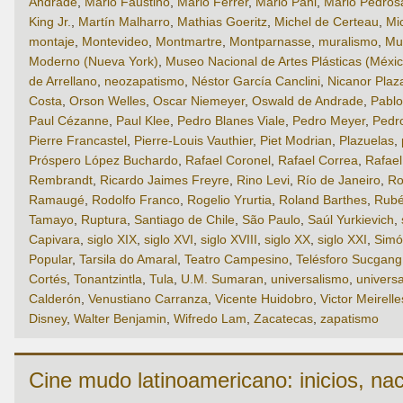
Andrade
,
Mario Faustino
,
Mario Ferrer
,
Mario Pani
,
Mário Pedros
King Jr.
,
Martín Malharro
,
Mathias Goeritz
,
Michel de Certeau
,
Mi
montaje
,
Montevideo
,
Montmartre
,
Montparnasse
,
muralismo
,
Mu
Moderno (Nueva York)
,
Museo Nacional de Artes Plásticas (Méxic
de Arrellano
,
neozapatismo
,
Néstor García Canclini
,
Nicanor Plaz
Costa
,
Orson Welles
,
Oscar Niemeyer
,
Oswald de Andrade
,
Pabl
Paul Cézanne
,
Paul Klee
,
Pedro Blanes Viale
,
Pedro Meyer
,
Pedr
Pierre Francastel
,
Pierre-Louis Vauthier
,
Piet Modrian
,
Plazuelas
,
Próspero López Buchardo
,
Rafael Coronel
,
Rafael Correa
,
Rafae
Rembrandt
,
Ricardo Jaimes Freyre
,
Rino Levi
,
Río de Janeiro
,
Ro
Ramaugé
,
Rodolfo Franco
,
Rogelio Yrurtia
,
Roland Barthes
,
Rubé
Tamayo
,
Ruptura
,
Santiago de Chile
,
São Paulo
,
Saúl Yurkievich
,
Capivara
,
siglo XIX
,
siglo XVI
,
siglo XVIII
,
siglo XX
,
siglo XXI
,
Simó
Popular
,
Tarsila do Amaral
,
Teatro Campesino
,
Telésforo Sucgang
Cortés
,
Tonantzintla
,
Tula
,
U.M. Sumaran
,
universalismo
,
universa
Calderón
,
Venustiano Carranza
,
Vicente Huidobro
,
Victor Meirelle
Disney
,
Walter Benjamin
,
Wifredo Lam
,
Zacatecas
,
zapatismo
Cine mudo latinoamericano: inicios, nac