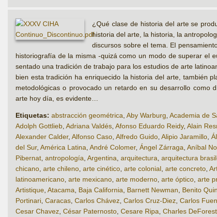
¿Qué clase de historia del arte se prod
historia del arte, la historia, la antropo
discursos sobre el tema. El pensamiento
historiografía de la misma -quizá como un modo de superar el eu
sentado una tradición de trabajo para los estudios de arte latin
bien esta tradición ha enriquecido la historia del arte, también
metodológicas o provocado un retardo en su desarrollo como dis
arte hoy día, es evidente…
Etiquetas:
abstracción geométrica
,
Aby Warburg
,
Academia de Sa
Adolph Gottlieb
,
Adriana Valdés
,
Afonso Eduardo Reidy
,
Alain Res
Alexander Calder
,
Alfonso Caso
,
Alfredo Guido
,
Alipio Jaramillo
,
Á
del Sur
,
América Latina
,
André Colomer
,
Ángel Zárraga
,
Aníbal No
Pibernat
,
antropología
,
Argentina
,
arquitectura
,
arquitectura brasi
chicano
,
arte chileno
,
arte cinético
,
arte colonial
,
arte concreto
,
Ar
latinoamericano
,
arte mexicano
,
arte moderno
,
arte óptico
,
arte p
Artistique
,
Atacama
,
Baja California
,
Barnett Newman
,
Benito Qui
Portinari
,
Caracas
,
Carlos Chávez
,
Carlos Cruz-Diez
,
Carlos Fuen
Cesar Chavez
,
César Paternosto
,
Cesare Ripa
,
Charles DeForest