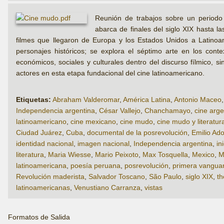
Reunión de trabajos sobre un periodo 
abarca de finales del siglo XIX hasta l
filmes que llegaron de Europa y los Estados Unidos a Latinoam
personajes históricos; se explora el séptimo arte en los conte
económicos, sociales y culturales dentro del discurso fílmico, si
actores en esta etapa fundacional del cine latinoamericano.
Etiquetas:
Abraham Valderomar
,
América Latina
,
Antonio Maceo
Independencia argentina
,
César Vallejo
,
Chanchamayo
,
cine arge
latinoamericano
,
cine mexicano
,
cine mudo
,
cine mudo y literatur
Ciudad Juárez
,
Cuba
,
documental de la posrevolución
,
Emilio Ad
identidad nacional
,
imagen nacional
,
Independencia argentina
,
in
literatura
,
Maria Wiesse
,
Mario Peixoto
,
Max Tosquella
,
Mexico
,
M
latinoamericana
,
poesía peruana
,
posrevolución
,
primera vanguar
Revolución maderista
,
Salvador Toscano
,
São Paulo
,
siglo XIX
,
th
latinoamericanas
,
Venustiano Carranza
,
vistas
Formatos de Salida