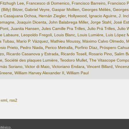
Fitzhugh Lee
,
Francesco di Domenico
,
Francisco Barreiro
,
Francisco P
(Billy) Bitzer
,
Gabriel Veyre
,
Gaspar Mollien
,
Georges Méliès
,
Georges
s Casajuana Ochoa
,
Hernán Ziegler
,
Hollywood
,
Ignacio Aguirre
,
J. In
llemagne
,
Joaquín Dicenta
,
John Balabrega Miller
,
Jorge Stahl
,
José Es
 Pont
,
Juanita Hansen
,
Jules Camille Pra Trilles
,
Julio Prá Trilles
,
Julio 
e Labaure
,
Leopoldo Fregoli
,
Louis Blanc
,
Louis Lumière
,
Luis López 
a Tubau
,
Mario P. Vázquez
,
Mathieu Moussy
,
Máximo Calvo Olmedo
,
M
io Prieto
,
Pedro Niada
,
Perico Metralla
,
Porfirio Díaz
,
Próspero Cahua
zo
,
Ricardo Casanova y Estrada
,
Ricardo Tosell
,
Rosario Pino
,
Salim B
le
,
Société des plaques Lumière
,
Teodoro Mullet
,
The Vitascope Comp
más Soriano
,
Victor di Maio
,
Victoriano Endara
,
Vincent Billard
,
Vincen
Greene
,
William Harvey Alexander II
,
William Paul
-xml
,
rss2
México,