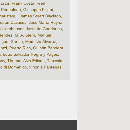
astor
,
Frank Costa
,
Fred
 Renouleau
,
Giuseppe Filippi
,
chaustegui
,
James Stuart Blackton
,
teban Casasús
,
José María Reyna
Wickenhauser
,
Justo de Gandarias
,
Méndez
,
M. A. Stern
,
Manuel
iguel García
,
Modesto Álvarez
,
ntzi
,
Puerto Rico
,
Quintín Bandera
arbour
,
Salvador Negra y Pagés
,
any
,
Thomas Alva Edison
,
Tlaxcala
,
zo di Domenico
,
Virginia Fábregas
,