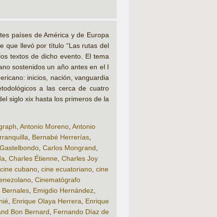
ntes países de América y de Europa
 que llevó por título “Las rutas del
os textos de dicho evento. El tema
cano sostenidos un año antes en el I
ericano: inicios, nación, vanguardia
etodológicos a las cerca de cuatro
l siglo xix hasta los primeros de la
graph
,
Antonio Moreno
,
Antonio
rranquilla
,
Bernabé Herrerías
,
 Gastelbondo
,
Carlos Mongrand
,
da
,
Charles Étienne
,
Charles Joy
cine cubano
,
cine ecuatoriano
,
cine
venezolano
,
Cinematógrafo
r Bernales
,
Emigdio Hernández
,
nié
,
Enrique Olaya Herrera
,
Enrique
and Bon Bernard
,
Fernando Díaz de