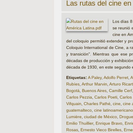
Las rutas del cine e
Los días 8
se reunió e
cine en Am
del coloquio permitió extender y pr
Coloquio International de Cine, a r
y transición". Mientras que ese p
décadas de producción y exhibición 
década de 1930, en este segundo
Etiquetas:
A Paley
,
Adolfo Perret
,
A
Rubíes
,
Arthur Marvin
,
Arturo Ricart
Bogotá
,
Buenos Aires
,
Camille Cerf
Carlos Pezzia
,
Carlos Poeti
,
Carlos
Vifquain
,
Charles Pathé
,
cine
,
cine 
guatemalteco
,
cine latinoamericano
Lumière
,
ciudad de México
,
Drogue
Emilio Thuillier
,
Enrique Bravo
,
Enr
Rosas
,
Ernesto Vieco Birelles
,
Erne