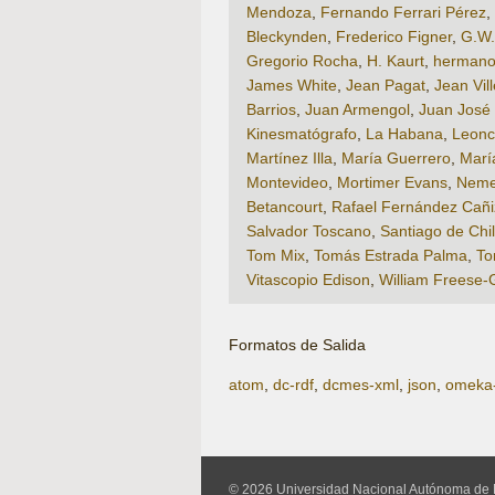
Mendoza
,
Fernando Ferrari Pérez
,
Bleckynden
,
Frederico Figner
,
G.W. 
Gregorio Rocha
,
H. Kaurt
,
hermano
James White
,
Jean Pagat
,
Jean Vi
Barrios
,
Juan Armengol
,
Juan José
Kinesmatógrafo
,
La Habana
,
Leonc
Martínez Illa
,
María Guerrero
,
Marí
Montevideo
,
Mortimer Evans
,
Nemes
Betancourt
,
Rafael Fernández Cañi
Salvador Toscano
,
Santiago de Chi
Tom Mix
,
Tomás Estrada Palma
,
To
Vitascopio Edison
,
William Freese-
Formatos de Salida
atom
,
dc-rdf
,
dcmes-xml
,
json
,
omeka
© 2026 Universidad Nacional Autónoma de 