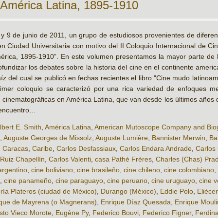
n América Latina, 1895-1910
 y 9 de junio de 2011, un grupo de estudiosos provenientes de difere
n Ciudad Universitaria con motivo del II Coloquio Internacional de Cine
érica, 1895-1910”. En este volumen presentamos la mayor parte de l
ofundizar los debates sobre la historia del cine en el continente ameri
aíz del cual se publicó en fechas recientes el libro "Cine mudo latinoam
rimer coloquio se caracterizó por una rica variedad de enfoques m
cinematográficas en América Latina, que van desde los últimos años de
 encuentro…
lbert E. Smith
,
América Latina
,
American Mutoscope Company and Bio
,
Auguste Georges de Missolz
,
Auguste Lumière
,
Bannister Merwin
,
Ba
,
Caracas
,
Caribe
,
Carlos Desfassiaux
,
Carlos Endara Andrade
,
Carlos
 Ruiz Chapellín
,
Carlos Valenti
,
casa Pathé Frères
,
Charles (Chas) Pra
argentino
,
cine boliviano
,
cine brasileño
,
cine chileno
,
cine colombiano
,
,
cine panameño
,
cine paraguayo
,
cine peruano
,
cine uruguayo
,
cine 
ría Plateros (ciudad de México)
,
Durango (México)
,
Eddie Polo
,
Eliéce
ique de Mayrena (o Magnerans)
,
Enrique Díaz Quesada
,
Enrique Mouli
sto Vieco Morote
,
Eugène Py
,
Federico Bouvi
,
Federico Figner
,
Ferdin