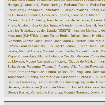
Hidalgo (Guanajuato)
,
Elena Noriega
,
Emiliano Zapata
,
Emilio Por
Escultura y Grabado La Esmeralda
,
Eusebio Dávalos Hurtado
,
Fe
de Cultura Económica
,
Francisco Eppens
,
Francisco I. Madero
,
F
Clavijero
,
Frank O. Gehry
,
fray Bernardino de Sahagún
,
Galería d
Prieto
,
Gustavo Díaz Ordaz
,
Ignacio Allende
,
Ignacio Bernal
,
Íker 
para los Trabajadores del Estado (ISSSTE)
,
Instituto Mexicano d
Mexicana (INHERM)
,
Jaime Torres Bodet
,
Jalisco
,
Jesús H. Abitia
Clemente Orozco
,
José Limón
,
José María Gutiérrez
,
José María
Lázaro Cárdenas del Río
,
Luis Castillo Ledón
,
Luis de Llano
,
Luis
Sevilla
,
Manuel Gamio
,
Manuel López Cotilla
,
Manuel Lozada
,
Ma
Miguel Covarrubias
,
Miguel Hidalgo y Costilla
,
Misiones Culturale
de México)
,
Museo Nacional de Historia (Ciudad de México)
,
mus
Bellas Artes
,
Palenque (Tabasco)
,
Pancho Villa
,
Partido Revolucion
Pedro Ramírez Vázquez
,
pintura
,
polkas
,
Raúl Anguiano
,
Revoluc
Tonanzintla (Puebla)
,
Secretaría de Educación Pública (SEP)
,
Sec
Serguei Eisenstein
,
Teatro Degollado (Guadalajara)
,
Teatro Exper
Herrera
,
Teotihuacán (Estado de México)
,
Unidad Habitacional I
Gómez Farías
,
Venustiano Carranza
,
Vicente Guerrero
,
Xavier Fr