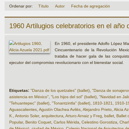
Ordenar por:
Título
Autor
Fecha de agregación
1960 Artilugios celebratorios en el año d
En 1960, el presidente Adolfo López Mat
Cincuentenario de la Revolución Mexic
trataba de hacer gala de las conquista
ejecutor del compromiso revolucionario con el bienestar social.
Etiquetas:
"Danza de los quetzales" (ballet)
,
"Danza de sonajeros"
asistencia en México"
,
"Los hijos del sol" (ballet)
,
"Navidad en Jalis
"Tehuantepec" (ballet)
,
"Tonantzintla" (ballet)
,
1810-1821
,
1910-1
Aguascalientes
,
Agustín Olachea Avilés
,
Alejandro Prieto
,
Alicia A
K.
,
Antonio Soler
,
arquitectura
,
Arturo Arnaiz y Freg
,
ballet
,
Ballet
Popular
,
Benito Coquet
,
Carlos Mérida
,
Celestino Gorostiza
,
Char
de México)
,
ciudad de México
,
Colegio Nacional de Arquitectos d