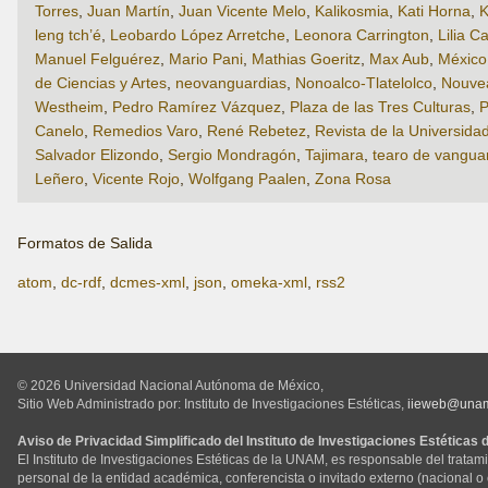
Torres
,
Juan Martín
,
Juan Vicente Melo
,
Kalikosmia
,
Kati Horna
,
K
leng tch’é
,
Leobardo López Arretche
,
Leonora Carrington
,
Lilia Ca
Manuel Felguérez
,
Mario Pani
,
Mathias Goeritz
,
Max Aub
,
México 
de Ciencias y Artes
,
neovanguardias
,
Nonoalco-Tlatelolco
,
Nouve
Westheim
,
Pedro Ramírez Vázquez
,
Plaza de las Tres Culturas
,
P
Canelo
,
Remedios Varo
,
René Rebetez
,
Revista de la Universida
Salvador Elizondo
,
Sergio Mondragón
,
Tajimara
,
tearo de vangua
Leñero
,
Vicente Rojo
,
Wolfgang Paalen
,
Zona Rosa
Formatos de Salida
atom
,
dc-rdf
,
dcmes-xml
,
json
,
omeka-xml
,
rss2
© 2026 Universidad Nacional Autónoma de México,
Sitio Web Administrado por: Instituto de Investigaciones Estéticas,
iieweb@una
Aviso de Privacidad Simplificado del Instituto de Investigaciones Estéticas
El Instituto de Investigaciones Estéticas de la UNAM, es responsable del tratam
personal de la entidad académica, conferencista o invitado externo (nacional o ex