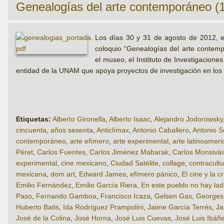
Genealogías del arte contemporáneo (
Los días 30 y 31 de agosto de 2012, 
coloquio “Genealogías del arte contemp
el museo, el Instituto de Investigacion
entidad de la UNAM que apoya proyectos de investigación en los
Etiquetas:
Alberto Gironella
,
Alberto Isaac
,
Alejandro Jodorowsky
cincuenta
,
años sesenta
,
Anticlímax
,
Antonio Caballero
,
Antonio 
contemporáneo
,
arte efímero
,
arte experimental
,
arte latinoamer
Péret
,
Carlos Fuentes
,
Carlos Jiménez Mabarak
,
Carlos Monsivái
experimental
,
cine mexicano
,
Ciudad Satélite
,
collage
,
contracult
mexicana
,
dom art
,
Edward James
,
efímero pánico
,
El cine y la cr
Emilio Fernández
,
Emilio García Riera
,
En este pueblo no hay la
Paso
,
Fernando Gamboa
,
Francisco Icaza
,
Gelsen Gas
,
Georges 
Huberto Batis
,
Ida Rodríguez Prampolini
,
Jaime García Terrés
,
Ja
José de la Colina
,
José Horna
,
José Luis Cuevas
,
José Luis Ibáñ