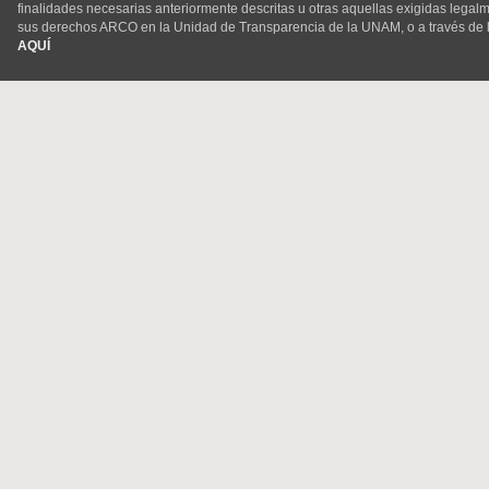
finalidades necesarias anteriormente descritas u otras aquellas exigidas legal
sus derechos ARCO en la Unidad de Transparencia de la UNAM, o a través de 
AQUÍ