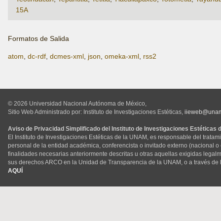
15A
Formatos de Salida
atom
,
dc-rdf
,
dcmes-xml
,
json
,
omeka-xml
,
rss2
© 2026 Universidad Nacional Autónoma de México,
Sitio Web Administrado por: Instituto de Investigaciones Estéticas,
iieweb@una
Aviso de Privacidad Simplificado del Instituto de Investigaciones Estéticas
El Instituto de Investigaciones Estéticas de la UNAM, es responsable del tratam
personal de la entidad académica, conferencista o invitado externo (nacional o ex
finalidades necesarias anteriormente descritas u otras aquellas exigidas legal
sus derechos ARCO en la Unidad de Transparencia de la UNAM, o a través de 
AQUÍ