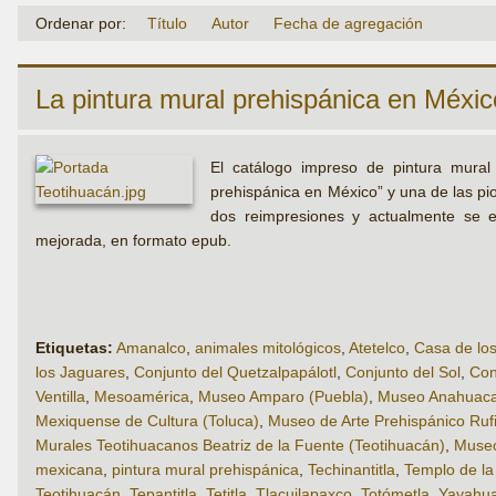
Ordenar por:
Título
Autor
Fecha de agregación
La pintura mural prehispánica en Méxic
El catálogo impreso de pintura mural 
prehispánica en México” y una de las pi
dos reimpresiones y actualmente se e
mejorada, en formato epub.
Etiquetas:
Amanalco
,
animales mitológicos
,
Atetelco
,
Casa de lo
los Jaguares
,
Conjunto del Quetzalpapálotl
,
Conjunto del Sol
,
Con
Ventilla
,
Mesoamérica
,
Museo Amparo (Puebla)
,
Museo Anahuacal
Mexiquense de Cultura (Toluca)
,
Museo de Arte Prehispánico Ru
Murales Teotihuacanos Beatriz de la Fuente (Teotihuacán)
,
Museo
mexicana
,
pintura mural prehispánica
,
Techinantitla
,
Templo de la 
Teotihuacán
,
Tepantitla
,
Tetitla
,
Tlacuilapaxco
,
Totómetla
,
Yayahua