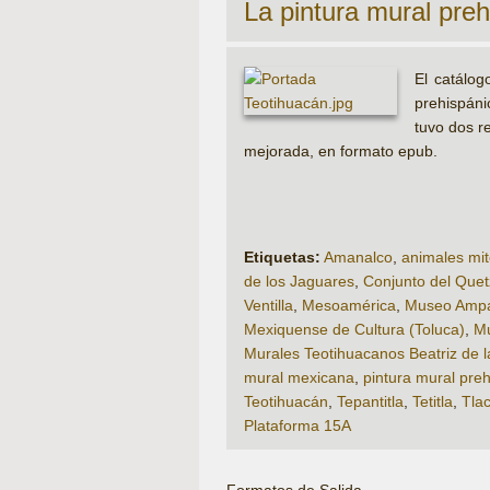
La pintura mural pre
El catálog
prehispáni
tuvo dos r
mejorada, en formato epub.
Etiquetas:
Amanalco
,
animales mit
de los Jaguares
,
Conjunto del Quet
Ventilla
,
Mesoamérica
,
Museo Ampa
Mexiquense de Cultura (Toluca)
,
Mu
Murales Teotihuacanos Beatriz de l
mural mexicana
,
pintura mural pre
Teotihuacán
,
Tepantitla
,
Tetitla
,
Tla
Plataforma 15A