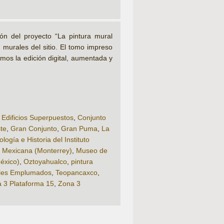
ión del proyecto “La pintura mural
murales del sitio. El tomo impreso
os la edición digital, aumentada y
 Edificios Superpuestos
,
Conjunto
te
,
Gran Conjunto
,
Gran Puma
,
La
ogía e Historia del Instituto
a Mexicana (Monterrey)
,
Museo de
éxico)
,
Oztoyahualco
,
pintura
oles Emplumados
,
Teopancaxco
,
 3 Plataforma 15
,
Zona 3