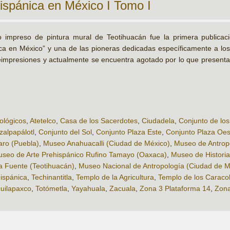
hispánica en México I Tomo I
o impreso de pintura mural de Teotihuacán fue la primera publicac
ca en México” y una de las pioneras dedicadas específicamente a los 
eimpresiones y actualmente se encuentra agotado por lo que presentam
ológicos
,
Atetelco
,
Casa de los Sacerdotes
,
Ciudadela
,
Conjunto de los
zalpapálotl
,
Conjunto del Sol
,
Conjunto Plaza Este
,
Conjunto Plaza Oes
ro (Puebla)
,
Museo Anahuacalli (Ciudad de México)
,
Museo de Antropol
seo de Arte Prehispánico Rufino Tamayo (Oaxaca)
,
Museo de Histori
a Fuente (Teotihuacán)
,
Museo Nacional de Antropología (Ciudad de M
hispánica
,
Techinantitla
,
Templo de la Agricultura
,
Templo de los Carac
cuilapaxco
,
Totómetla
,
Yayahuala
,
Zacuala
,
Zona 3 Plataforma 14
,
Zona