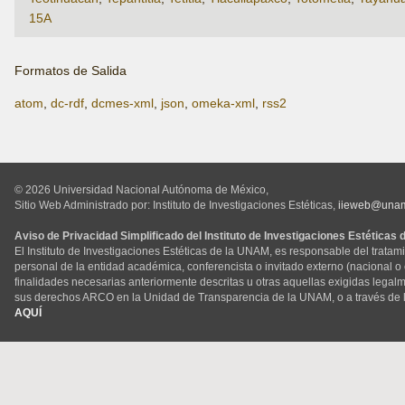
15A
Formatos de Salida
atom
,
dc-rdf
,
dcmes-xml
,
json
,
omeka-xml
,
rss2
© 2026 Universidad Nacional Autónoma de México,
Sitio Web Administrado por: Instituto de Investigaciones Estéticas,
iieweb@una
Aviso de Privacidad Simplificado del Instituto de Investigaciones Estéticas
El Instituto de Investigaciones Estéticas de la UNAM, es responsable del tratam
personal de la entidad académica, conferencista o invitado externo (nacional o ex
finalidades necesarias anteriormente descritas u otras aquellas exigidas legal
sus derechos ARCO en la Unidad de Transparencia de la UNAM, o a través de 
AQUÍ