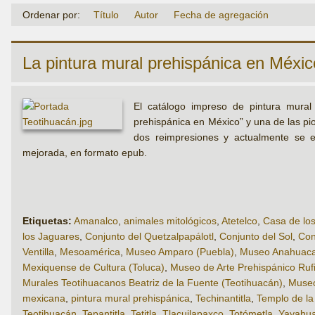
Ordenar por:
Título
Autor
Fecha de agregación
La pintura mural prehispánica en Méxic
El catálogo impreso de pintura mural 
prehispánica en México” y una de las pi
dos reimpresiones y actualmente se e
mejorada, en formato epub.
Etiquetas:
Amanalco
,
animales mitológicos
,
Atetelco
,
Casa de lo
los Jaguares
,
Conjunto del Quetzalpapálotl
,
Conjunto del Sol
,
Con
Ventilla
,
Mesoamérica
,
Museo Amparo (Puebla)
,
Museo Anahuacal
Mexiquense de Cultura (Toluca)
,
Museo de Arte Prehispánico Ru
Murales Teotihuacanos Beatriz de la Fuente (Teotihuacán)
,
Museo
mexicana
,
pintura mural prehispánica
,
Techinantitla
,
Templo de la 
Teotihuacán
,
Tepantitla
,
Tetitla
,
Tlacuilapaxco
,
Totómetla
,
Yayahua