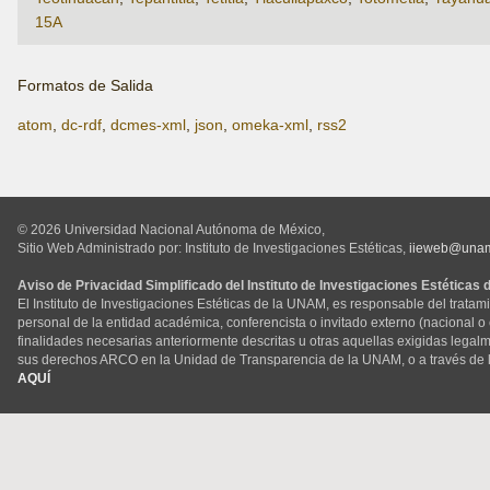
15A
Formatos de Salida
atom
,
dc-rdf
,
dcmes-xml
,
json
,
omeka-xml
,
rss2
© 2026 Universidad Nacional Autónoma de México,
Sitio Web Administrado por: Instituto de Investigaciones Estéticas,
iieweb@una
Aviso de Privacidad Simplificado del Instituto de Investigaciones Estéticas
El Instituto de Investigaciones Estéticas de la UNAM, es responsable del tratam
personal de la entidad académica, conferencista o invitado externo (nacional o ex
finalidades necesarias anteriormente descritas u otras aquellas exigidas legal
sus derechos ARCO en la Unidad de Transparencia de la UNAM, o a través de 
AQUÍ