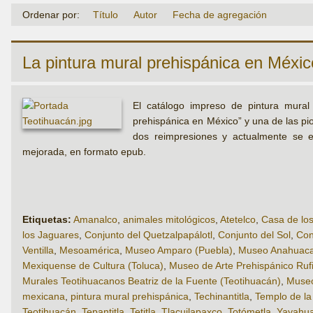
Ordenar por:
Título
Autor
Fecha de agregación
La pintura mural prehispánica en Méxic
El catálogo impreso de pintura mural 
prehispánica en México” y una de las pi
dos reimpresiones y actualmente se e
mejorada, en formato epub.
Etiquetas:
Amanalco
,
animales mitológicos
,
Atetelco
,
Casa de lo
los Jaguares
,
Conjunto del Quetzalpapálotl
,
Conjunto del Sol
,
Con
Ventilla
,
Mesoamérica
,
Museo Amparo (Puebla)
,
Museo Anahuacal
Mexiquense de Cultura (Toluca)
,
Museo de Arte Prehispánico Ru
Murales Teotihuacanos Beatriz de la Fuente (Teotihuacán)
,
Museo
mexicana
,
pintura mural prehispánica
,
Techinantitla
,
Templo de la 
Teotihuacán
,
Tepantitla
,
Tetitla
,
Tlacuilapaxco
,
Totómetla
,
Yayahua