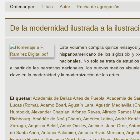
Ordenar por:
Título
Autor
Fecha de agregación
De la modernidad ilustrada a la ilustra
Este volumen compila quince ensayos y 
hispanoamericano de los siglos xix y xx
nacionales. No solo se trata de estudio
a partir de las narrativas nacionales, los nuevos medios visual
clave en la modernidad y la modernización de las artes.
Etiquetas:
Academia de Bellas Artes de Puebla
,
Academia de San
Lucas (Roma)
,
Adamo Boari
,
Agustín Lara
,
Agustín Mediavilla (C
Humboldt
,
Alexander Chatrian
,
Alfonso Reyes
,
Alfredo Ramos Mar
Richbourg
,
Amédée de Noé (Cham)
,
América Latina
,
André Kerté
Zárraga
,
Angelina Beloff
,
Annie Oakley
,
Antoine- Jean Gros
,
Anton
de Santa Anna
,
Antonio Palomino
,
Antonio Rivas Mercado
,
Argent
Franklin Rawson
,
Benjamin West
,
Blanca Luz Brum
,
Buenos Aires