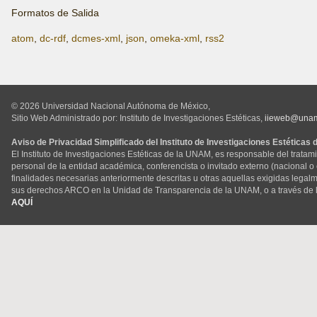
Formatos de Salida
atom
,
dc-rdf
,
dcmes-xml
,
json
,
omeka-xml
,
rss2
© 2026 Universidad Nacional Autónoma de México,
Sitio Web Administrado por: Instituto de Investigaciones Estéticas,
iieweb@una
Aviso de Privacidad Simplificado del Instituto de Investigaciones Estéticas
El Instituto de Investigaciones Estéticas de la UNAM, es responsable del tratam
personal de la entidad académica, conferencista o invitado externo (nacional o ex
finalidades necesarias anteriormente descritas u otras aquellas exigidas legal
sus derechos ARCO en la Unidad de Transparencia de la UNAM, o a través de 
AQUÍ