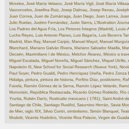
Morelos
,
José María Velasco
,
José María Vigil
,
José María Villas
Vasconcelos
,
Josefina Ruiz
,
Josep Dalmau
,
Josep Renau
,
Joséph
Juan Correa
,
Juan de Zumárraga
,
Juan Diego
,
Juan Larrea
,
Juan
Julio Ruelas
,
Justino Fernández
,
Justo Sierra
,
L’Illustration Journ
Los Padres del Agua Fría
,
Los Pintores Íntegros (Madrid)
,
Louis-
Lucha Reyes
,
Luis Antonio Planes
,
Luis Bagaría
,
Luis Becerra Ta
Madrid
,
Man Ray
,
Manuel Carpio
,
Manuel Mayol
,
Manuel Murguí
Blanchard
,
Mariano Galván Rivera
,
Mariano Salvador Maella
,
Mar
Decaén
,
Maximiliano I de México
,
Melchor Álvarez
,
México a travé
Miguel Escalada
,
Miguel Noreña
,
Miguel Sánchez
,
Miquel Utrillo
,
Napoleón III
,
New School for Social Research (Nueva York)
,
Nico
Paul Soyer
,
Pedro Gualdi
,
Pedro Henríquez Ureña
,
Pedro Zonza 
Hidalga
,
pintura
,
pintura de historia
,
Porfirio Díaz
,
positivismo
,
Raf
Favela
,
Ramón Gómez de la Serna
,
Ramón López Velarde
,
Ramón
Monvoisin
,
República Restaurada
,
Ricardo Gómez Robledo
,
Río 
Yrurtia
,
Rubén Darío
,
Rusticatio mexicano ( 1781)
,
Saint André-de
Santiago de Chile
,
Santiago Rusiñol
,
Saturnino Herrán
,
Savia Mo
de Mier
,
siglo XIX
,
Silvio Contri
,
simbolismo
,
Simón Blanquel
,
Teat
Modotti
,
Vicente Huidobro
,
Vicente Riva Palacio
,
Virgen de Guada