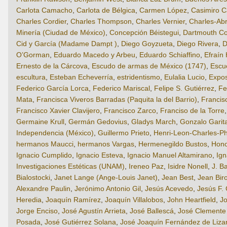
Carlota Camacho
,
Carlota de Bélgica
,
Carmen López
,
Casimiro C
Charles Cordier
,
Charles Thompson
,
Charles Vernier
,
Charles-Ab
Minería (Ciudad de México)
,
Concepción Béistegui
,
Dartmouth Co
Cid y García (Madame Dampt )
,
Diego Goyzueta
,
Diego Rivera
,
D
O’Gorman
,
Eduardo Macedo y Arbeu
,
Eduardo Schiaffino
,
Efraín
Ernesto de la Cárcova
,
Escudo de armas de México (1747)
,
Escue
escultura
,
Esteban Echeverría
,
estridentismo
,
Eulalia Lucio
,
Expos
Federico García Lorca
,
Federico Mariscal
,
Felipe S. Gutiérrez
,
Fe
Mata
,
Francisca Viveros Barradas (Paquita la del Barrio)
,
Francis
Francisco Xavier Clavijero
,
Francisco Zarco
,
Franciso de la Torre
Germaine Krull
,
Germán Gedovius
,
Gladys March
,
Gonzalo Garita
Independencia (México)
,
Guillermo Prieto
,
Henri-Leon-Charles-P
hermanos Maucci
,
hermanos Vargas
,
Hermenegildo Bustos
,
Hono
Ignacio Cumplido
,
Ignacio Esteva
,
Ignacio Manuel Altamirano
,
Ig
Investigaciones Estéticas (UNAM)
,
Ireneo Paz
,
Isidre Nonell
,
J. B
Bialostocki
,
Janet Lange (Ange-Louis Janet)
,
Jean Best
,
Jean Bir
Alexandre Paulin
,
Jerónimo Antonio Gil
,
Jesús Acevedo
,
Jesús F.
Heredia
,
Joaquín Ramírez
,
Joaquín Villalobos
,
John Heartfield
,
J
Jorge Enciso
,
José Agustín Arrieta
,
José Ballescá
,
José Clemente
Posada
,
José Gutiérrez Solana
,
José Joaquín Fernández de Lizar