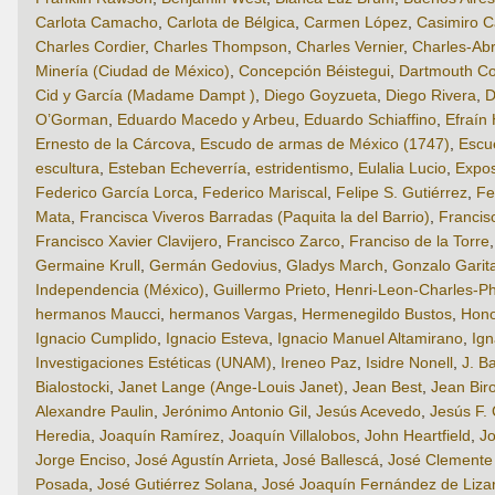
Carlota Camacho
,
Carlota de Bélgica
,
Carmen López
,
Casimiro C
Charles Cordier
,
Charles Thompson
,
Charles Vernier
,
Charles-Ab
Minería (Ciudad de México)
,
Concepción Béistegui
,
Dartmouth Co
Cid y García (Madame Dampt )
,
Diego Goyzueta
,
Diego Rivera
,
D
O’Gorman
,
Eduardo Macedo y Arbeu
,
Eduardo Schiaffino
,
Efraín
Ernesto de la Cárcova
,
Escudo de armas de México (1747)
,
Escue
escultura
,
Esteban Echeverría
,
estridentismo
,
Eulalia Lucio
,
Expos
Federico García Lorca
,
Federico Mariscal
,
Felipe S. Gutiérrez
,
Fe
Mata
,
Francisca Viveros Barradas (Paquita la del Barrio)
,
Francis
Francisco Xavier Clavijero
,
Francisco Zarco
,
Franciso de la Torre
Germaine Krull
,
Germán Gedovius
,
Gladys March
,
Gonzalo Garita
Independencia (México)
,
Guillermo Prieto
,
Henri-Leon-Charles-P
hermanos Maucci
,
hermanos Vargas
,
Hermenegildo Bustos
,
Hono
Ignacio Cumplido
,
Ignacio Esteva
,
Ignacio Manuel Altamirano
,
Ig
Investigaciones Estéticas (UNAM)
,
Ireneo Paz
,
Isidre Nonell
,
J. B
Bialostocki
,
Janet Lange (Ange-Louis Janet)
,
Jean Best
,
Jean Bir
Alexandre Paulin
,
Jerónimo Antonio Gil
,
Jesús Acevedo
,
Jesús F.
Heredia
,
Joaquín Ramírez
,
Joaquín Villalobos
,
John Heartfield
,
J
Jorge Enciso
,
José Agustín Arrieta
,
José Ballescá
,
José Clemente
Posada
,
José Gutiérrez Solana
,
José Joaquín Fernández de Lizar