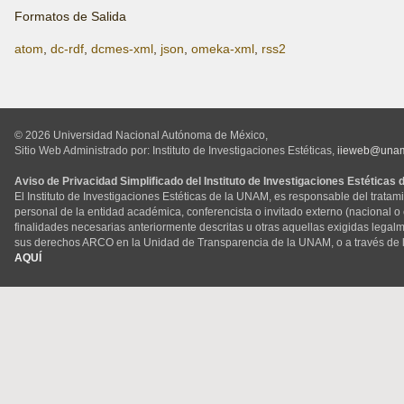
Formatos de Salida
atom
,
dc-rdf
,
dcmes-xml
,
json
,
omeka-xml
,
rss2
© 2026 Universidad Nacional Autónoma de México,
Sitio Web Administrado por: Instituto de Investigaciones Estéticas,
iieweb@una
Aviso de Privacidad Simplificado del Instituto de Investigaciones Estéticas
El Instituto de Investigaciones Estéticas de la UNAM, es responsable del tratam
personal de la entidad académica, conferencista o invitado externo (nacional o ex
finalidades necesarias anteriormente descritas u otras aquellas exigidas legal
sus derechos ARCO en la Unidad de Transparencia de la UNAM, o a través de 
AQUÍ