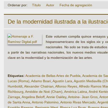
Ordenar por:
Título
Autor
Fecha de agregación
De la modernidad ilustrada a la ilustra
Este volumen compila quince ensayos y 
hispanoamericano de los siglos xix y xx
nacionales. No solo se trata de estudio
a partir de las narrativas nacionales, los nuevos medios visual
clave en la modernidad y la modernización de las artes.
Etiquetas:
Academia de Bellas Artes de Puebla
,
Academia de San
Lucas (Roma)
,
Adamo Boari
,
Agustín Lara
,
Agustín Mediavilla (C
Humboldt
,
Alexander Chatrian
,
Alfonso Reyes
,
Alfredo Ramos Mar
Richbourg
,
Amédée de Noé (Cham)
,
América Latina
,
André Kerté
Zárraga
,
Angelina Beloff
,
Annie Oakley
,
Antoine- Jean Gros
,
Anton
de Santa Anna
,
Antonio Palomino
,
Antonio Rivas Mercado
,
Argent
Franklin Rawson
,
Benjamin West
,
Blanca Luz Brum
,
Buenos Aires