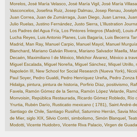
Morelos
,
José María Velasco
,
José María Vigil
,
José María Villas
Vasconcelos
,
Josefina Ruiz
,
Josep Dalmau
,
Josep Renau
,
Joséph
Juan Correa
,
Juan de Zumárraga
,
Juan Diego
,
Juan Larrea
,
Juan
Julio Ruelas
,
Justino Fernández
,
Justo Sierra
,
L’Illustration Journ
Los Padres del Agua Fría
,
Los Pintores Íntegros (Madrid)
,
Louis-
Lucha Reyes
,
Luis Antonio Planes
,
Luis Bagaría
,
Luis Becerra Ta
Madrid
,
Man Ray
,
Manuel Carpio
,
Manuel Mayol
,
Manuel Murguí
Blanchard
,
Mariano Galván Rivera
,
Mariano Salvador Maella
,
Mar
Decaén
,
Maximiliano I de México
,
Melchor Álvarez
,
México a travé
Miguel Escalada
,
Miguel Noreña
,
Miguel Sánchez
,
Miquel Utrillo
,
Napoleón III
,
New School for Social Research (Nueva York)
,
Nico
Paul Soyer
,
Pedro Gualdi
,
Pedro Henríquez Ureña
,
Pedro Zonza 
Hidalga
,
pintura
,
pintura de historia
,
Porfirio Díaz
,
positivismo
,
Raf
Favela
,
Ramón Gómez de la Serna
,
Ramón López Velarde
,
Ramón
Monvoisin
,
República Restaurada
,
Ricardo Gómez Robledo
,
Río 
Yrurtia
,
Rubén Darío
,
Rusticatio mexicano ( 1781)
,
Saint André-de
Santiago de Chile
,
Santiago Rusiñol
,
Saturnino Herrán
,
Savia Mo
de Mier
,
siglo XIX
,
Silvio Contri
,
simbolismo
,
Simón Blanquel
,
Teat
Modotti
,
Vicente Huidobro
,
Vicente Riva Palacio
,
Virgen de Guada