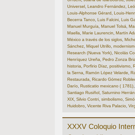
Universel
,
Leandro Fernández
,
Leó
Louis-Alphonse Gérard
,
Louis-Henr
Becerra Tanco
,
Luis Falcini
,
Luis G
Manuel Murguía
,
Manuel Tolsá
,
Man
Maella
,
Marie Laurencin
,
Martín Ad
México a través de los siglos
,
Miche
Sánchez
,
Miquel Utrillo
,
modernism
Research (Nueva York)
,
Nicolás Co
Henríquez Ureña
,
Pedro Zonza Bri
historia
,
Porfirio Díaz
,
positivismo
,
R
la Serna
,
Ramón López Velarde
,
Ra
Restaurada
,
Ricardo Gómez Roble
Darío
,
Rusticatio mexicano ( 1781)
Santiago Rusiñol
,
Saturnino Herrán
XIX
,
Silvio Contri
,
simbolismo
,
Simó
Huidobro
,
Vicente Riva Palacio
,
Vir
XXXV Coloquio Interna