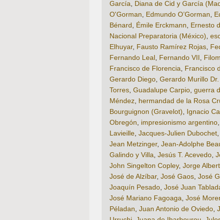
García
,
Diana de Cid y García (M
O'Gorman
,
Edmundo O’Gorman
,
E
Bénard
,
Émile Erckmann
,
Ernesto 
Nacional Preparatoria (México)
,
esc
Elhuyar
,
Fausto Ramírez Rojas
,
Fe
Fernando Leal
,
Fernando VII
,
Filo
Francisco de Florencia
,
Francisco 
Gerardo Diego
,
Gerardo Murillo Dr. 
Torres
,
Guadalupe Carpio
,
guerra 
Méndez
,
hermandad de la Rosa Cr
Bourguignon (Gravelot)
,
Ignacio Car
Obregón
,
impresionismo argentino
Lavieille
,
Jacques-Julien Dubochet
Jean Metzinger
,
Jean-Adolphe Bea
Galindo y Villa
,
Jesús T. Acevedo
,
J
John Singelton Copley
,
Jorge Alber
José de Alzíbar
,
José Gaos
,
José G
Joaquín Pesado
,
José Juan Tablad
José Mariano Fagoaga
,
José Moren
Péladan
,
Juan Antonio de Oviedo
,
Urruchi
,
Juana de Ibarbourou
,
Jule