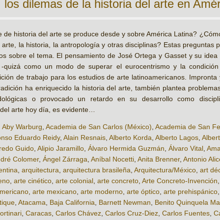
 los dilemas de la historia del arte en Amér
 de historia del arte se produce desde y sobre América Latina? ¿Cómo s
l arte, la historia, la antropología y otras disciplinas? Estas preguntas
sos sobre el tema. El pensamiento de José Ortega y Gasset y su idea d
a -quizá como un modo de superar el eurocentrismo y la condición 
ción de trabajo para los estudios de arte latinoamericanos. Impronta
radición ha enriquecido la historia del arte, también plantea problem
ológicas o provocado un retardo en su desarrollo como discipl
 del arte hoy día, es evidente…
,
Aby Warburg
,
Academia de San Carlos (México)
,
Academia de San Fe
onso Eduardo Reidy
,
Alain Resnais
,
Alberto Korda
,
Alberto Lagos
,
Alber
fredo Guido
,
Alipio Jaramillo
,
Álvaro Hermida Guzmán
,
Álvaro Vital
,
Ama
dré Colomer
,
Ángel Zárraga
,
Aníbal Nocetti
,
Anita Brenner
,
Antonio Alic
entina
,
arquitectura
,
arquitectura brasileña
,
Arquitectura/México
,
art dé
leno
,
arte cinético
,
arte colonial
,
arte concreto
,
Arte Concreto-Invención
americano
,
arte mexicano
,
arte moderno
,
arte óptico
,
arte prehispánico
tique
,
Atacama
,
Baja California
,
Barnett Newman
,
Benito Quinquela Ma
rtinari
,
Caracas
,
Carlos Chávez
,
Carlos Cruz-Diez
,
Carlos Fuentes
,
C