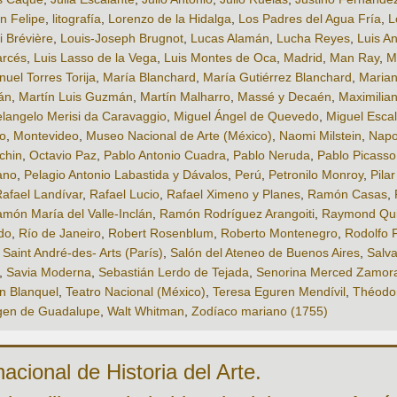
n Felipe
,
litografía
,
Lorenzo de la Hidalga
,
Los Padres del Agua Fría
,
L
i Brévière
,
Louis-Joseph Brugnot
,
Lucas Alamán
,
Lucha Reyes
,
Luis A
arcés
,
Luis Lasso de la Vega
,
Luis Montes de Oca
,
Madrid
,
Man Ray
,
M
uel Torres Torija
,
María Blanchard
,
María Gutiérrez Blanchard
,
Marian
án
,
Martín Luis Guzmán
,
Martín Malharro
,
Massé y Decaén
,
Maximilia
langelo Merisi da Caravaggio
,
Miguel Ángel de Quevedo
,
Miguel Esca
o
,
Montevideo
,
Museo Nacional de Arte (México)
,
Naomi Milstein
,
Napo
chin
,
Octavio Paz
,
Pablo Antonio Cuadra
,
Pablo Neruda
,
Pablo Picasso
ano
,
Pelagio Antonio Labastida y Dávalos
,
Perú
,
Petronilo Monroy
,
Pila
afael Landívar
,
Rafael Lucio
,
Rafael Ximeno y Planes
,
Ramón Casas
,
món María del Valle-Inclán
,
Ramón Rodríguez Arangoiti
,
Raymond Qui
do
,
Río de Janeiro
,
Robert Rosenblum
,
Roberto Montenegro
,
Rodolfo 
,
Saint André-des- Arts (París)
,
Salón del Ateneo de Buenos Aires
,
Salva
,
Savia Moderna
,
Sebastián Lerdo de Tejada
,
Senorina Merced Zamor
n Blanquel
,
Teatro Nacional (México)
,
Teresa Eguren Mendívil
,
Théodor
gen de Guadalupe
,
Walt Whitman
,
Zodíaco mariano (1755)
cional de Historia del Arte.