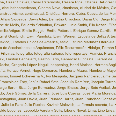
che
,
Cesar Chavez
,
César Paternosto
,
Cesare Ripa
,
Charles DeForest 
,
cine latinoamericano
,
Cinema Novo
,
cinetismo
,
ciudad de México
,
Cle
onstructivismo
,
continuidad
,
Cristóbal Herrera
,
Cuba
,
Cueva de las Mo
 Alfaro Siqueiros
,
Dawn Ades
,
Demetrio Urruchúa
,
Diana Cid
,
Diego Ri
se de Mello
,
Eduardo Schiaffino
,
Edward Lucie-Smith
,
Elia Kazan
,
Elía
milio Artigue
,
Emilio Boggio
,
Emilio Pettoruti
,
Enrique Gómez Carrillo
,
E
Ernst Gombrich
,
Erwin Panofsky
,
Erwin Werner
,
Escuela de Bellas Artes
México)
,
Estados Unidos de América
,
estilo
,
Estudio Martínez Otero-Illá
 de Asociaciones de Arquitectos
,
Félix Resurrección Hidalgo
,
Fernán 
,
Filipinas
,
fotografía
,
fotografía cubana
,
fotorreportaje
,
Francia
,
Franci
axl
,
Gaston Bachelard
,
Gastón Jarry
,
Generoso Funcasta
,
Gérard de L
Rocha
,
Gregorio López Naguil
,
happening
,
Henri Matisse
,
Hermen Ang
afía
,
Horace Vernet
,
Hugo Demarco
,
Humberto Maura
,
Humberto Mayo
lismo
,
Ismael Echeverría V.
,
Ivo Mesquita
,
Jacques Rancière
,
Jaime Sa
François de Troy
,
Jesús Rafael Soto
,
Joaquín Ramírez
,
Joaquín Torres
orge Baron Biza
,
Jorge Bermúdez
,
Jorge Enciso
,
Jorge Soto Acébal
,
Jo
odó
,
José Gómez de la Carrera
,
José Luis Cuevas
,
José María Morelos
astagnino
,
Juan Dávila
,
Juan Eduardo Harris
,
Juan Francisco Gonzále
,
Julio Le Parc
,
Julio Ruelas
,
Kazimir Malevich
,
La fórmula secreta
,
La 
oldo Lugones
,
Leopoldo Varela y Solís
,
Liborio Noval
,
Lima
,
Lino Enea 