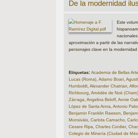
De la modernidad ilus
Este volum
hispanoame
nacionale
aproximación a partir de las narrat
personajes clave en la modernidad 
Etiquetas:
Academia de Bellas Art
Lucas (Roma)
,
Adamo Boari
,
Agust
Humboldt
,
Alexander Chatrian
,
Alfo
Richbourg
,
Amédée de Noé (Cham
Zárraga
,
Angelina Beloff
,
Annie Oak
López de Santa Anna
,
Antonio Pal
Benjamin Franklin Rawson
,
Benjam
Monsiváis
,
Carlota Camacho
,
Carlo
Cesare Ripa
,
Charles Cordier
,
Char
Colegio de Minería (Ciudad de Méx