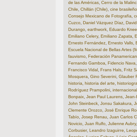
de las Américas
,
Cerro de la Malin
Chile
,
Chillán (Chile)
,
cine brasileño
Consejo Mexicano de Fotografía
,
c
Cuzco
,
Daniel Vázquez Díaz
,
David
Durango
,
earthwork
,
Eduardo Knee
Emiliano Celery
,
Emiliano Zapata
,
E
Ernesto Fernández
,
Ernesto Valls
,
Escuela Nacional de Bellas Artes (
fauvismo
,
Federación Panamericana
Fernando Gamboa
,
Fidencio Nava
Francisco Vidal
,
Frans Hals
,
Fritz S
Mosquera
,
Gino Severini
,
Glauber 
historia
,
historia del arte
,
historiogr
Rodríguez Prampolini
,
internaciona
Bonpaix
,
Jean Paul Laurens
,
Jean-
John Steinbeck
,
Jonsu Sakakura
,
J
Clemente Orozco
,
José Enrique R
Tabío
,
Josep Renau
,
Juan Carlos C
Novicio
,
Juan Rulfo
,
Julienne Aubry
Corbusier
,
Leandro Izaguirre
,
Leop