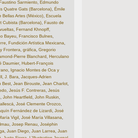
Faustino Sarmiento
,
Edmundo
ls Quatre Gats (Barcelona)
,
Émile
 Bellas Artes (México)
,
Escuela
rt Cubista (Barcelona)
,
Fausto de
vueltas
,
Fernand Khnopff
,
co Bayeu
,
Francisco Bulnes
,
rre
,
Fundición Artística Mexicana
,
y Frontera
,
gráfica
,
Gregorio
amond-Pierre Blanchard
,
Herculano
é Daumier
,
Hubert-François
rano
,
Ignacio Montes de Oca y
ll
,
J. Bara
,
Jacques-Adrien
 Best
,
Jean Birouste
,
Jean Charlot
,
edo
,
Jesús F. Contreras
,
Jesús
s
,
John Heartfield
,
John Ruskin
,
allescá
,
José Clemente Orozco
,
quín Fernández de Lizardi
,
José
aría Vigil
,
José María Villasana
,
lmau
,
Josep Renau
,
Joséphin
ga
,
Juan Diego
,
Juan Larrea
,
Juan
z
,
Justo Sierra
,
L’Illustration Journal