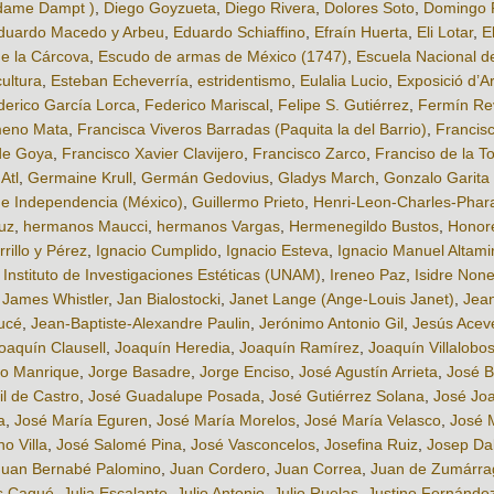
adame Dampt )
,
Diego Goyzueta
,
Diego Rivera
,
Dolores Soto
,
Domingo 
duardo Macedo y Arbeu
,
Eduardo Schiaffino
,
Efraín Huerta
,
Eli Lotar
,
E
de la Cárcova
,
Escudo de armas de México (1747)
,
Escuela Nacional de
ultura
,
Esteban Echeverría
,
estridentismo
,
Eulalia Lucio
,
Exposició d’A
derico García Lorca
,
Federico Mariscal
,
Felipe S. Gutiérrez
,
Fermín Re
meno Mata
,
Francisca Viveros Barradas (Paquita la del Barrio)
,
Francis
de Goya
,
Francisco Xavier Clavijero
,
Francisco Zarco
,
Franciso de la To
Atl
,
Germaine Krull
,
Germán Gedovius
,
Gladys March
,
Gonzalo Garita 
de Independencia (México)
,
Guillermo Prieto
,
Henri-Leon-Charles-Phar
uz
,
hermanos Maucci
,
hermanos Vargas
,
Hermenegildo Bustos
,
Honor
rillo y Pérez
,
Ignacio Cumplido
,
Ignacio Esteva
,
Ignacio Manuel Altami
,
Instituto de Investigaciones Estéticas (UNAM)
,
Ireneo Paz
,
Isidre None
,
James Whistler
,
Jan Bialostocki
,
Janet Lange (Ange-Louis Janet)
,
Jean
ucé
,
Jean-Baptiste-Alexandre Paulin
,
Jerónimo Antonio Gil
,
Jesús Acev
oaquín Clausell
,
Joaquín Heredia
,
Joaquín Ramírez
,
Joaquín Villalobo
to Manrique
,
Jorge Basadre
,
Jorge Enciso
,
José Agustín Arrieta
,
José B
il de Castro
,
José Guadalupe Posada
,
José Gutiérrez Solana
,
José Joa
a
,
José María Eguren
,
José María Morelos
,
José María Velasco
,
José M
o Villa
,
José Salomé Pina
,
José Vasconcelos
,
Josefina Ruiz
,
Josep Da
Juan Bernabé Palomino
,
Juan Cordero
,
Juan Correa
,
Juan de Zumárra
s Caqué
,
Julia Escalante
,
Julio Antonio
,
Julio Ruelas
,
Justino Fernánde