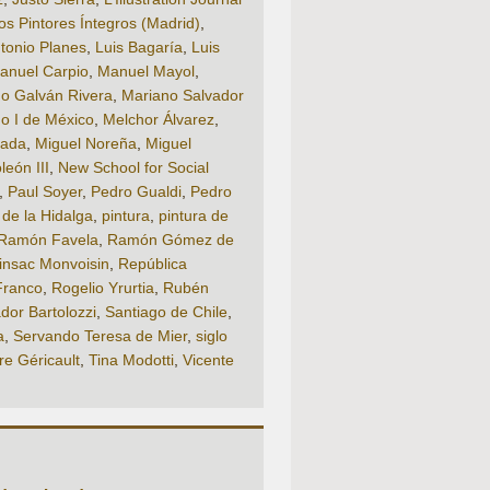
os Pintores Íntegros (Madrid)
,
ntonio Planes
,
Luis Bagaría
,
Luis
anuel Carpio
,
Manuel Mayol
,
o Galván Rivera
,
Mariano Salvador
no I de México
,
Melchor Álvarez
,
lada
,
Miguel Noreña
,
Miguel
león III
,
New School for Social
,
Paul Soyer
,
Pedro Gualdi
,
Pedro
r de la Hidalga
,
pintura
,
pintura de
Ramón Favela
,
Ramón Gómez de
nsac Monvoisin
,
República
Franco
,
Rogelio Yrurtia
,
Rubén
dor Bartolozzi
,
Santiago de Chile
,
a
,
Servando Teresa de Mier
,
siglo
e Géricault
,
Tina Modotti
,
Vicente