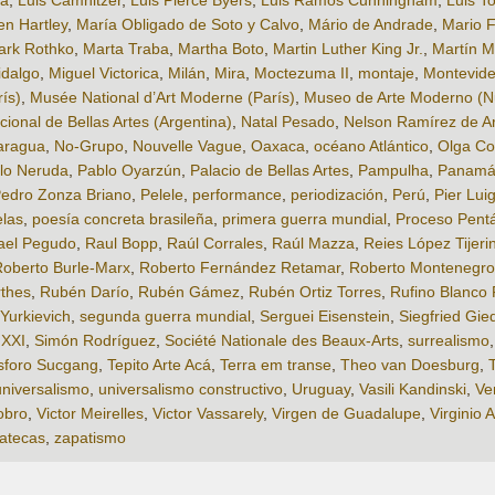
ta
,
Luis Camnitzer
,
Luis Pierce Byers
,
Luis Ramos Cunningham
,
Luis T
n Hartley
,
María Obligado de Soto y Calvo
,
Mário de Andrade
,
Mario F
ark Rothko
,
Marta Traba
,
Martha Boto
,
Martin Luther King Jr.
,
Martín M
idalgo
,
Miguel Victorica
,
Milán
,
Mira
,
Moctezuma II
,
montaje
,
Montevid
ís)
,
Musée National d’Art Moderne (París)
,
Museo de Arte Moderno (N
ional de Bellas Artes (Argentina)
,
Natal Pesado
,
Nelson Ramírez de Ar
aragua
,
No-Grupo
,
Nouvelle Vague
,
Oaxaca
,
océano Atlántico
,
Olga Co
lo Neruda
,
Pablo Oyarzún
,
Palacio de Bellas Artes
,
Pampulha
,
Panam
edro Zonza Briano
,
Pelele
,
performance
,
periodización
,
Perú
,
Pier Luig
elas
,
poesía concreta brasileña
,
primera guerra mundial
,
Proceso Pent
ael Pegudo
,
Raul Bopp
,
Raúl Corrales
,
Raúl Mazza
,
Reies López Tijeri
oberto Burle-Marx
,
Roberto Fernández Retamar
,
Roberto Montenegro
thes
,
Rubén Darío
,
Rubén Gámez
,
Rubén Ortiz Torres
,
Rufino Blanco
Yurkievich
,
segunda guerra mundial
,
Serguei Eisenstein
,
Siegfried Gie
 XXI
,
Simón Rodríguez
,
Société Nationale des Beaux-Arts
,
surrealismo
sforo Sucgang
,
Tepito Arte Acá
,
Terra em transe
,
Theo van Doesburg
,
universalismo
,
universalismo constructivo
,
Uruguay
,
Vasili Kandinski
,
Ve
obro
,
Victor Meirelles
,
Victor Vassarely
,
Virgen de Guadalupe
,
Virginio A
atecas
,
zapatismo