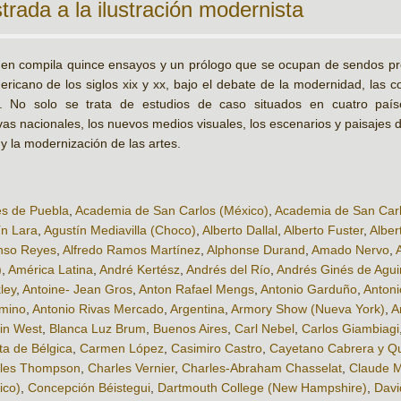
trada a la ilustración modernista
en compila quince ensayos y un prólogo que se ocupan de sendos probl
ricano de los siglos xix y xx, bajo el debate de la modernidad, las co
s. No solo se trata de estudios de caso situados en cuatro país
ivas nacionales, los nuevos medios visuales, los escenarios y paisajes
y la modernización de las artes.
es de Puebla
,
Academia de San Carlos (México)
,
Academia de San Carl
ín Lara
,
Agustín Mediavilla (Choco)
,
Alberto Dallal
,
Alberto Fuster
,
Alber
nso Reyes
,
Alfredo Ramos Martínez
,
Alphonse Durand
,
Amado Nervo
,
)
,
América Latina
,
André Kertész
,
Andrés del Río
,
Andrés Ginés de Agui
ley
,
Antoine- Jean Gros
,
Anton Rafael Mengs
,
Antonio Garduño
,
Antoni
omino
,
Antonio Rivas Mercado
,
Argentina
,
Armory Show (Nueva York)
,
A
in West
,
Blanca Luz Brum
,
Buenos Aires
,
Carl Nebel
,
Carlos Giambiagi
ta de Bélgica
,
Carmen López
,
Casimiro Castro
,
Cayetano Cabrera y Qu
les Thompson
,
Charles Vernier
,
Charles-Abraham Chasselat
,
Claude 
ico)
,
Concepción Béistegui
,
Dartmouth College (New Hampshire)
,
Davi