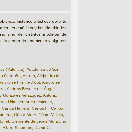
emas histórico-artísticos del arte
rrientes estéticas y las identidades
es, sino de distintos modelos de
 de la geografía americana y algunos
os (Valencia)
,
Academia de San
to Garduño
,
Alciato
,
Alejandro de
Ambroise Firmin-Didot
,
Ambroise
rre
,
Andrew Best Leloir
,
Ángel
o González Velázquez
,
Antonio
rnold Hauser
,
arte mexicano
,
,
Carlos Herrera
,
Carlos III
,
Carlos
intero
,
César Moro
,
César Vallejo
,
Monet
,
Clemente de Jesús Munguía
,
d Alfaro Siqueiros
,
Diana Cid