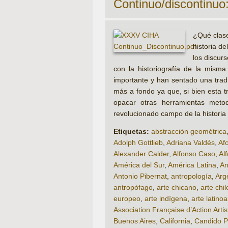
Continuo/discontinuo:
¿Qué clase
historia de
los discur
con la historiografía de la mism
importante y han sentado una tradi
más a fondo ya que, si bien esta t
opacar otras herramientas metod
revolucionado campo de la historia
Etiquetas:
abstracción geométrica
Adolph Gottlieb
,
Adriana Valdés
,
Af
Alexander Calder
,
Alfonso Caso
,
Al
América del Sur
,
América Latina
,
An
Antonio Pibernat
,
antropología
,
Arg
antropófago
,
arte chicano
,
arte chi
europeo
,
arte indígena
,
arte latino
Association Française d’Action Artis
Buenos Aires
,
California
,
Candido Po