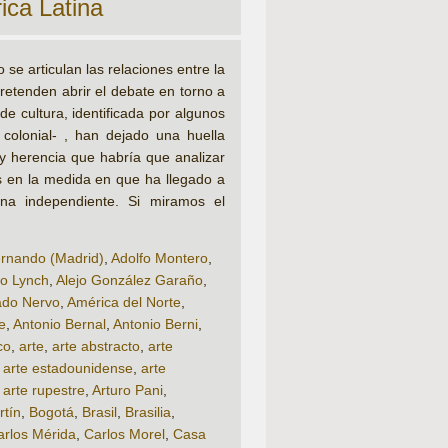
ica Latina
e articulan las relaciones entre la
 pretenden abrir el debate en torno a
e cultura, identificada por algunos
colonial- , han dejado una huella
 y herencia que habría que analizar
as en la medida en que ha llegado a
ina independiente. Si miramos el
rnando (Madrid)
,
Adolfo Montero
,
to Lynch
,
Alejo González Garaño
,
do Nervo
,
América del Norte
,
e
,
Antonio Bernal
,
Antonio Berni
,
co
,
arte
,
arte abstracto
,
arte
,
arte estadounidense
,
arte
,
arte rupestre
,
Arturo Pani
,
rtín
,
Bogotá
,
Brasil
,
Brasilia
,
arlos Mérida
,
Carlos Morel
,
Casa