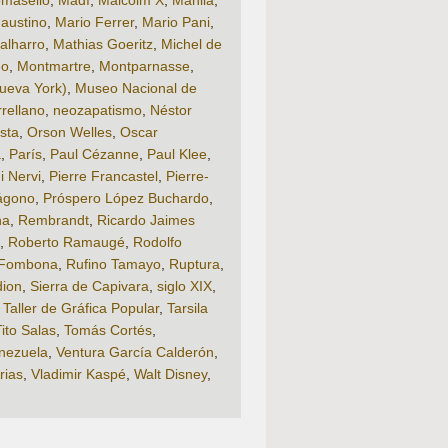
omasello
,
Madí
,
Malcolm X
,
Manila
,
austino
,
Mario Ferrer
,
Mario Pani
,
alharro
,
Mathias Goeritz
,
Michel de
eo
,
Montmartre
,
Montparnasse
,
ueva York)
,
Museo Nacional de
rellano
,
neozapatismo
,
Néstor
sta
,
Orson Welles
,
Oscar
á
,
París
,
Paul Cézanne
,
Paul Klee
,
i Nervi
,
Pierre Francastel
,
Pierre-
ágono
,
Próspero López Buchardo
,
na
,
Rembrandt
,
Ricardo Jaimes
,
Roberto Ramaugé
,
Rodolfo
 Fombona
,
Rufino Tamayo
,
Ruptura
,
dion
,
Sierra de Capivara
,
siglo XIX
,
,
Taller de Gráfica Popular
,
Tarsila
Tito Salas
,
Tomás Cortés
,
nezuela
,
Ventura García Calderón
,
rias
,
Vladimir Kaspé
,
Walt Disney
,