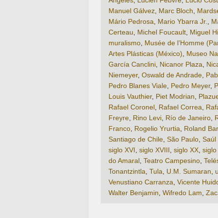
Ángeles
,
Lucien Febvre
,
Lúcio Cos
Manuel Gálvez
,
Marc Bloch
,
Mardse
Mário Pedrosa
,
Mario Ybarra Jr.
,
M
Certeau
,
Michel Foucault
,
Miguel H
muralismo
,
Musée de l’Homme (Par
Artes Plásticas (México)
,
Museo Nac
García Canclini
,
Nicanor Plaza
,
Nic
Niemeyer
,
Oswald de Andrade
,
Pab
Pedro Blanes Viale
,
Pedro Meyer
,
P
Louis Vauthier
,
Piet Modrian
,
Plazu
Rafael Coronel
,
Rafael Correa
,
Raf
Freyre
,
Rino Levi
,
Río de Janeiro
,
R
Franco
,
Rogelio Yrurtia
,
Roland Bar
Santiago de Chile
,
São Paulo
,
Saúl 
siglo XVI
,
siglo XVIII
,
siglo XX
,
siglo
do Amaral
,
Teatro Campesino
,
Telé
Tonantzintla
,
Tula
,
U.M. Sumaran
,
Venustiano Carranza
,
Vicente Huid
Walter Benjamin
,
Wifredo Lam
,
Zac