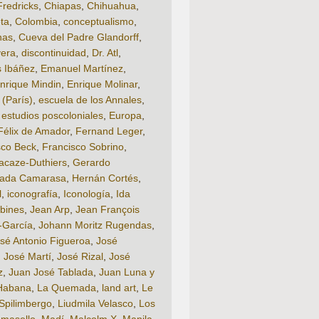
Fredricks
,
Chiapas
,
Chihuahua
,
ta
,
Colombia
,
conceptualismo
,
nas
,
Cueva del Padre Glandorff
,
vera
,
discontinuidad
,
Dr. Atl
,
s Ibáñez
,
Emanuel Martínez
,
nrique Mindin
,
Enrique Molinar
,
 (París)
,
escuela de los Annales
,
,
estudios poscoloniales
,
Europa
,
Félix de Amador
,
Fernand Leger
,
sco Beck
,
Francisco Sobrino
,
acaze-Duthiers
,
Gerardo
lada Camarasa
,
Hernán Cortés
,
l
,
iconografía
,
Iconología
,
Ida
bines
,
Jean Arp
,
Jean François
-García
,
Johann Moritz Rugendas
,
sé Antonio Figueroa
,
José
,
José Martí
,
José Rizal
,
José
z
,
Juan José Tablada
,
Juan Luna y
Habana
,
La Quemada
,
land art
,
Le
Spilimbergo
,
Liudmila Velasco
,
Los