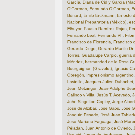
García
,
Diana de Cid y García (M
O'Gorman
,
Edmundo O’Gorman
,
E
Bénard
,
Émile Erckmann
,
Ernesto 
Nacional Preparatoria (México)
,
esc
Elhuyar
,
Fausto Ramírez Rojas
,
Fe
Fernando Leal
,
Fernando VII
,
Filo
Francisco de Florencia
,
Francisco 
Gerardo Diego
,
Gerardo Murillo Dr. 
Torres
,
Guadalupe Carpio
,
guerra 
Méndez
,
hermandad de la Rosa Cr
Bourguignon (Gravelot)
,
Ignacio Car
Obregón
,
impresionismo argentino
Lavieille
,
Jacques-Julien Dubochet
Jean Metzinger
,
Jean-Adolphe Bea
Galindo y Villa
,
Jesús T. Acevedo
,
J
John Singelton Copley
,
Jorge Alber
José de Alzíbar
,
José Gaos
,
José G
Joaquín Pesado
,
José Juan Tablad
José Mariano Fagoaga
,
José Moren
Péladan
,
Juan Antonio de Oviedo
,
Urruchi
,
Juana de Ibarbourou
,
Jule