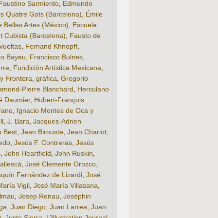
Faustino Sarmiento
,
Edmundo
ls Quatre Gats (Barcelona)
,
Émile
 Bellas Artes (México)
,
Escuela
rt Cubista (Barcelona)
,
Fausto de
vueltas
,
Fernand Khnopff
,
co Bayeu
,
Francisco Bulnes
,
rre
,
Fundición Artística Mexicana
,
y Frontera
,
gráfica
,
Gregorio
amond-Pierre Blanchard
,
Herculano
é Daumier
,
Hubert-François
rano
,
Ignacio Montes de Oca y
ll
,
J. Bara
,
Jacques-Adrien
 Best
,
Jean Birouste
,
Jean Charlot
,
edo
,
Jesús F. Contreras
,
Jesús
s
,
John Heartfield
,
John Ruskin
,
allescá
,
José Clemente Orozco
,
quín Fernández de Lizardi
,
José
aría Vigil
,
José María Villasana
,
lmau
,
Josep Renau
,
Joséphin
ga
,
Juan Diego
,
Juan Larrea
,
Juan
z
,
Justo Sierra
,
L’Illustration Journal