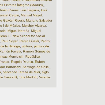
os Pintores Íntegros (Madrid)
,
ntonio Planes
,
Luis Bagaría
,
Luis
anuel Carpio
,
Manuel Mayol
,
o Galván Rivera
,
Mariano Salvador
no I de México
,
Melchor Álvarez
,
lada
,
Miguel Noreña
,
Miguel
león III
,
New School for Social
,
Paul Soyer
,
Pedro Gualdi
,
Pedro
r de la Hidalga
,
pintura
,
pintura de
Ramón Favela
,
Ramón Gómez de
nsac Monvoisin
,
República
Franco
,
Rogelio Yrurtia
,
Rubén
dor Bartolozzi
,
Santiago de Chile
,
a
,
Servando Teresa de Mier
,
siglo
e Géricault
,
Tina Modotti
,
Vicente