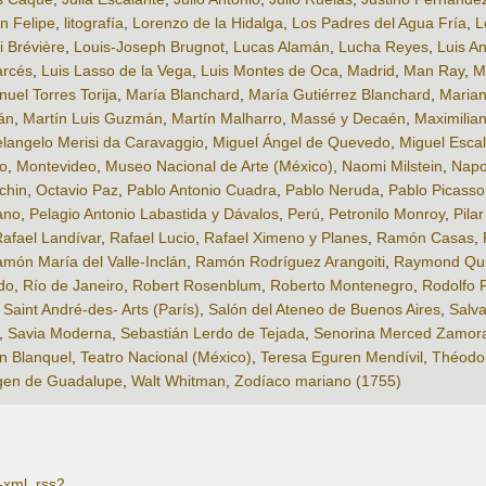
n Felipe
,
litografía
,
Lorenzo de la Hidalga
,
Los Padres del Agua Fría
,
L
i Brévière
,
Louis-Joseph Brugnot
,
Lucas Alamán
,
Lucha Reyes
,
Luis A
arcés
,
Luis Lasso de la Vega
,
Luis Montes de Oca
,
Madrid
,
Man Ray
,
M
uel Torres Torija
,
María Blanchard
,
María Gutiérrez Blanchard
,
Marian
án
,
Martín Luis Guzmán
,
Martín Malharro
,
Massé y Decaén
,
Maximilia
langelo Merisi da Caravaggio
,
Miguel Ángel de Quevedo
,
Miguel Esca
o
,
Montevideo
,
Museo Nacional de Arte (México)
,
Naomi Milstein
,
Napo
chin
,
Octavio Paz
,
Pablo Antonio Cuadra
,
Pablo Neruda
,
Pablo Picasso
ano
,
Pelagio Antonio Labastida y Dávalos
,
Perú
,
Petronilo Monroy
,
Pila
afael Landívar
,
Rafael Lucio
,
Rafael Ximeno y Planes
,
Ramón Casas
,
món María del Valle-Inclán
,
Ramón Rodríguez Arangoiti
,
Raymond Qui
do
,
Río de Janeiro
,
Robert Rosenblum
,
Roberto Montenegro
,
Rodolfo 
,
Saint André-des- Arts (París)
,
Salón del Ateneo de Buenos Aires
,
Salva
,
Savia Moderna
,
Sebastián Lerdo de Tejada
,
Senorina Merced Zamor
n Blanquel
,
Teatro Nacional (México)
,
Teresa Eguren Mendívil
,
Théodor
gen de Guadalupe
,
Walt Whitman
,
Zodíaco mariano (1755)
-xml
,
rss2