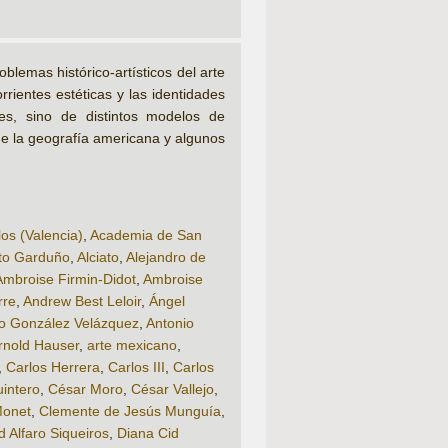
emas histórico-artísticos del arte
rrientes estéticas y las identidades
es, sino de distintos modelos de
 de la geografía americana y algunos
os (Valencia)
,
Academia de San
to Garduño
,
Alciato
,
Alejandro de
Ambroise Firmin-Didot
,
Ambroise
rre
,
Andrew Best Leloir
,
Ángel
o González Velázquez
,
Antonio
rnold Hauser
,
arte mexicano
,
,
Carlos Herrera
,
Carlos III
,
Carlos
intero
,
César Moro
,
César Vallejo
,
Monet
,
Clemente de Jesús Munguía
,
d Alfaro Siqueiros
,
Diana Cid