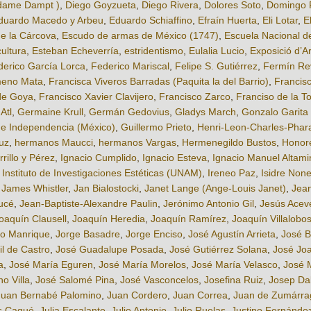
adame Dampt )
,
Diego Goyzueta
,
Diego Rivera
,
Dolores Soto
,
Domingo 
duardo Macedo y Arbeu
,
Eduardo Schiaffino
,
Efraín Huerta
,
Eli Lotar
,
E
de la Cárcova
,
Escudo de armas de México (1747)
,
Escuela Nacional de
ultura
,
Esteban Echeverría
,
estridentismo
,
Eulalia Lucio
,
Exposició d’A
derico García Lorca
,
Federico Mariscal
,
Felipe S. Gutiérrez
,
Fermín Re
meno Mata
,
Francisca Viveros Barradas (Paquita la del Barrio)
,
Francis
de Goya
,
Francisco Xavier Clavijero
,
Francisco Zarco
,
Franciso de la To
Atl
,
Germaine Krull
,
Germán Gedovius
,
Gladys March
,
Gonzalo Garita 
de Independencia (México)
,
Guillermo Prieto
,
Henri-Leon-Charles-Phar
uz
,
hermanos Maucci
,
hermanos Vargas
,
Hermenegildo Bustos
,
Honor
rillo y Pérez
,
Ignacio Cumplido
,
Ignacio Esteva
,
Ignacio Manuel Altami
,
Instituto de Investigaciones Estéticas (UNAM)
,
Ireneo Paz
,
Isidre None
,
James Whistler
,
Jan Bialostocki
,
Janet Lange (Ange-Louis Janet)
,
Jean
ucé
,
Jean-Baptiste-Alexandre Paulin
,
Jerónimo Antonio Gil
,
Jesús Acev
oaquín Clausell
,
Joaquín Heredia
,
Joaquín Ramírez
,
Joaquín Villalobo
to Manrique
,
Jorge Basadre
,
Jorge Enciso
,
José Agustín Arrieta
,
José B
il de Castro
,
José Guadalupe Posada
,
José Gutiérrez Solana
,
José Joa
a
,
José María Eguren
,
José María Morelos
,
José María Velasco
,
José M
o Villa
,
José Salomé Pina
,
José Vasconcelos
,
Josefina Ruiz
,
Josep Da
Juan Bernabé Palomino
,
Juan Cordero
,
Juan Correa
,
Juan de Zumárra
s Caqué
,
Julia Escalante
,
Julio Antonio
,
Julio Ruelas
,
Justino Fernánde