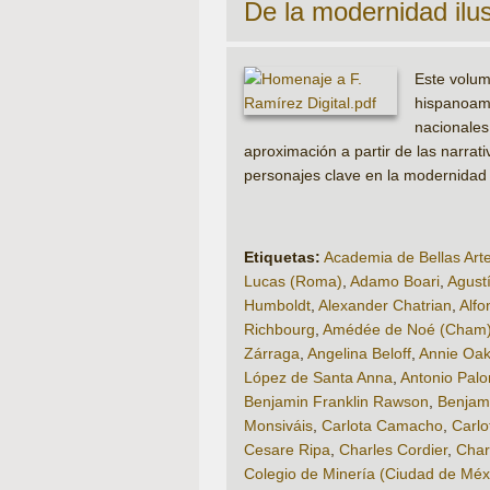
De la modernidad ilus
Este volum
hispanoame
nacionale
aproximación a partir de las narrat
personajes clave en la modernidad 
Etiquetas:
Academia de Bellas Art
Lucas (Roma)
,
Adamo Boari
,
Agust
Humboldt
,
Alexander Chatrian
,
Alfo
Richbourg
,
Amédée de Noé (Cham
Zárraga
,
Angelina Beloff
,
Annie Oak
López de Santa Anna
,
Antonio Pal
Benjamin Franklin Rawson
,
Benjam
Monsiváis
,
Carlota Camacho
,
Carlo
Cesare Ripa
,
Charles Cordier
,
Char
Colegio de Minería (Ciudad de Méx