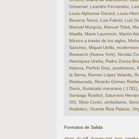
Universel
,
Leandro Fernández
,
Leó
Louis-Alphonse Gérard
,
Louis-Henr
Becerra Tanco
,
Luis Falcini
,
Luis G
Manuel Murguía
,
Manuel Tolsá
,
Man
Maella
,
Marie Laurencin
,
Martín Ad
México a través de los siglos
,
Miche
Sánchez
,
Miquel Utrillo
,
modernism
Research (Nueva York)
,
Nicolás Co
Henríquez Ureña
,
Pedro Zonza Bri
historia
,
Porfirio Díaz
,
positivismo
,
R
la Serna
,
Ramón López Velarde
,
Ra
Restaurada
,
Ricardo Gómez Roble
Darío
,
Rusticatio mexicano ( 1781)
Santiago Rusiñol
,
Saturnino Herrán
XIX
,
Silvio Contri
,
simbolismo
,
Simó
Huidobro
,
Vicente Riva Palacio
,
Vir
Formatos de Salida
atom
,
dc-rdf
,
dcmes-xml
,
json
,
omeka