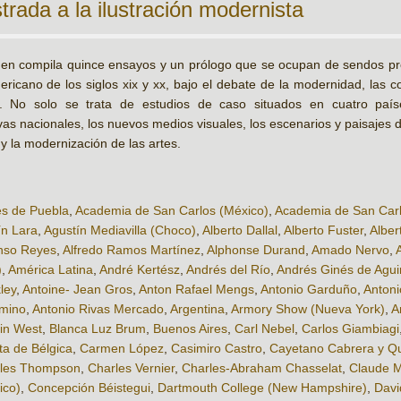
trada a la ilustración modernista
en compila quince ensayos y un prólogo que se ocupan de sendos probl
ricano de los siglos xix y xx, bajo el debate de la modernidad, las co
s. No solo se trata de estudios de caso situados en cuatro país
ivas nacionales, los nuevos medios visuales, los escenarios y paisajes
y la modernización de las artes.
es de Puebla
,
Academia de San Carlos (México)
,
Academia de San Carl
ín Lara
,
Agustín Mediavilla (Choco)
,
Alberto Dallal
,
Alberto Fuster
,
Alber
nso Reyes
,
Alfredo Ramos Martínez
,
Alphonse Durand
,
Amado Nervo
,
)
,
América Latina
,
André Kertész
,
Andrés del Río
,
Andrés Ginés de Agui
ley
,
Antoine- Jean Gros
,
Anton Rafael Mengs
,
Antonio Garduño
,
Antoni
omino
,
Antonio Rivas Mercado
,
Argentina
,
Armory Show (Nueva York)
,
A
in West
,
Blanca Luz Brum
,
Buenos Aires
,
Carl Nebel
,
Carlos Giambiagi
ta de Bélgica
,
Carmen López
,
Casimiro Castro
,
Cayetano Cabrera y Qu
les Thompson
,
Charles Vernier
,
Charles-Abraham Chasselat
,
Claude 
ico)
,
Concepción Béistegui
,
Dartmouth College (New Hampshire)
,
Davi