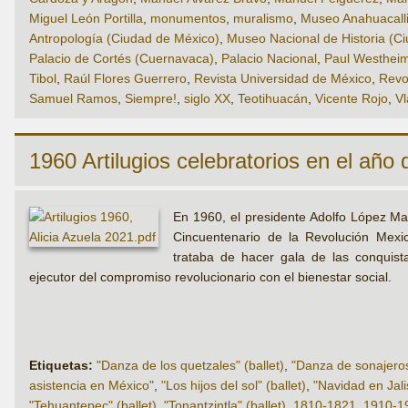
Miguel León Portilla
,
monumentos
,
muralismo
,
Museo Anahuacalli
Antropología (Ciudad de México)
,
Museo Nacional de Historia (C
Palacio de Cortés (Cuernavaca)
,
Palacio Nacional
,
Paul Westhei
Tibol
,
Raúl Flores Guerrero
,
Revista Universidad de México
,
Revo
Samuel Ramos
,
Siempre!
,
siglo XX
,
Teotihuacán
,
Vicente Rojo
,
Vl
1960 Artilugios celebratorios en el año d
En 1960, el presidente Adolfo López Mat
Cincuentenario de la Revolución Mexic
trataba de hacer gala de las conquista
ejecutor del compromiso revolucionario con el bienestar social.
Etiquetas:
"Danza de los quetzales" (ballet)
,
"Danza de sonajeros"
asistencia en México"
,
"Los hijos del sol" (ballet)
,
"Navidad en Jalis
"Tehuantepec" (ballet)
,
"Tonantzintla" (ballet)
,
1810-1821
,
1910-1