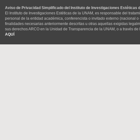
Aviso de Privacidad Simplificado del Instituto de Investigaciones Estéticas
El Instituto de Investigaciones Estéticas de la UNAM, es responsable del tratam
personal de la entidad académica, conferencista o invitado externo (nacional o ex
finalidades necesarias anteriormente descritas u otras aquellas exigidas legal
sus derechos ARCO en la Unidad de Transparencia de la UNAM, o a través de 
AQUÍ