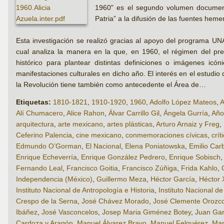
1960" es el segundo volumen document
Patria” a la difusión de las fuentes hem
Esta investigación se realizó gracias al apoyo del programa U
cual analiza la manera en la que, en 1960, el régimen del pres
histórico para plantear distintas definiciones o imágenes ic
manifestaciones culturales en dicho año. El interés en el estudio
la Revolución tiene también como antecedente el Área de…
Etiquetas:
1810-1821
,
1910-1920
,
1960
,
Adolfo López Mateos
,
A
Alí Chumacero
,
Alice Rahon
,
Álvar Carrillo Gil
,
Ángela Gurría
,
Año
arquitectura
,
arte mexicano
,
artes plásticas
,
Arturo Arnaiz y Freg
,
Ceferino Palencia
,
cine mexicano
,
conmemoraciones cívicas
,
crít
Edmundo O’Gorman
,
El Nacional
,
Elena Poniatowska
,
Emilio Carb
Enrique Echeverría
,
Enrique González Pedrero
,
Enrique Sobisch
Fernando Leal
,
Francisco Goitia
,
Francisco Zúñiga
,
Frida Kahlo
,
Independencia (México)
,
Guillermo Meza
,
Héctor García
,
Héctor 
Instituto Nacional de Antropología e Historia
,
Instituto Nacional de
Crespo de la Serna
,
José Chávez Morado
,
José Clemente Orozc
Ibáñez
,
José Vasconcelos
,
Josep Maria Giménez Botey
,
Juan Gar
Cardoza y Aragón
,
Manuel Álvarez Bravo
,
Manuel Felguérez
,
Man