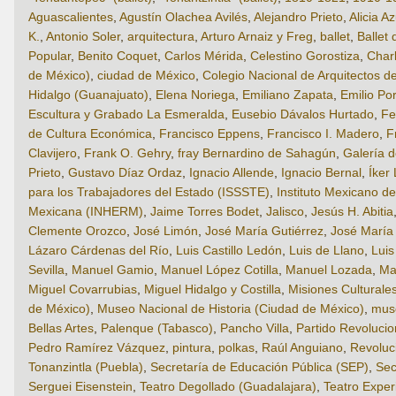
Aguascalientes
,
Agustín Olachea Avilés
,
Alejandro Prieto
,
Alicia A
K.
,
Antonio Soler
,
arquitectura
,
Arturo Arnaiz y Freg
,
ballet
,
Ballet
Popular
,
Benito Coquet
,
Carlos Mérida
,
Celestino Gorostiza
,
Char
de México)
,
ciudad de México
,
Colegio Nacional de Arquitectos d
Hidalgo (Guanajuato)
,
Elena Noriega
,
Emiliano Zapata
,
Emilio Por
Escultura y Grabado La Esmeralda
,
Eusebio Dávalos Hurtado
,
Fe
de Cultura Económica
,
Francisco Eppens
,
Francisco I. Madero
,
F
Clavijero
,
Frank O. Gehry
,
fray Bernardino de Sahagún
,
Galería d
Prieto
,
Gustavo Díaz Ordaz
,
Ignacio Allende
,
Ignacio Bernal
,
Íker 
para los Trabajadores del Estado (ISSSTE)
,
Instituto Mexicano d
Mexicana (INHERM)
,
Jaime Torres Bodet
,
Jalisco
,
Jesús H. Abitia
Clemente Orozco
,
José Limón
,
José María Gutiérrez
,
José María
Lázaro Cárdenas del Río
,
Luis Castillo Ledón
,
Luis de Llano
,
Luis
Sevilla
,
Manuel Gamio
,
Manuel López Cotilla
,
Manuel Lozada
,
Ma
Miguel Covarrubias
,
Miguel Hidalgo y Costilla
,
Misiones Culturale
de México)
,
Museo Nacional de Historia (Ciudad de México)
,
mus
Bellas Artes
,
Palenque (Tabasco)
,
Pancho Villa
,
Partido Revolucion
Pedro Ramírez Vázquez
,
pintura
,
polkas
,
Raúl Anguiano
,
Revoluc
Tonanzintla (Puebla)
,
Secretaría de Educación Pública (SEP)
,
Sec
Serguei Eisenstein
,
Teatro Degollado (Guadalajara)
,
Teatro Exper