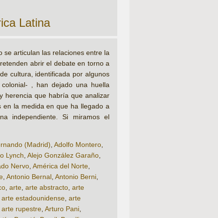
ica Latina
e articulan las relaciones entre la
 pretenden abrir el debate en torno a
e cultura, identificada por algunos
colonial- , han dejado una huella
 y herencia que habría que analizar
as en la medida en que ha llegado a
ina independiente. Si miramos el
rnando (Madrid)
,
Adolfo Montero
,
to Lynch
,
Alejo González Garaño
,
do Nervo
,
América del Norte
,
e
,
Antonio Bernal
,
Antonio Berni
,
co
,
arte
,
arte abstracto
,
arte
,
arte estadounidense
,
arte
,
arte rupestre
,
Arturo Pani
,