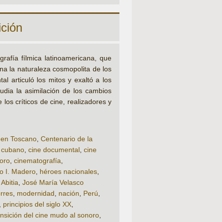
ición
rafía fílmica latinoamericana, que
na la naturaleza cosmopolita de los
l articuló los mitos y exaltó a los
tudia la asimilación de los cambios
 los críticos de cine, realizadores y
en Toscano
,
Centenario de la
 cubano
,
cine documental
,
cine
oro
,
cinematografía
,
o I. Madero
,
héroes nacionales
,
Abitia
,
José María Velasco
rres
,
modernidad
,
nación
,
Perú
,
,
principios del siglo XX
,
ansición del cine mudo al sonoro
,