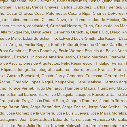
tique
,
Atacama
,
Baja California
,
Barnett Newman
,
Benito Quinquela Ma
rtinari
,
Caracas
,
Carlos Chávez
,
Carlos Cruz-Diez
,
Carlos Fuentes
,
C
che
,
Cesar Chavez
,
César Paternosto
,
Cesare Ripa
,
Charles DeForest 
,
cine latinoamericano
,
Cinema Novo
,
cinetismo
,
ciudad de México
,
Cle
onstructivismo
,
continuidad
,
Cristóbal Herrera
,
Cuba
,
Cueva de las Mo
 Alfaro Siqueiros
,
Dawn Ades
,
Demetrio Urruchúa
,
Diana Cid
,
Diego Ri
se de Mello
,
Eduardo Schiaffino
,
Edward Lucie-Smith
,
Elia Kazan
,
Elía
milio Artigue
,
Emilio Boggio
,
Emilio Pettoruti
,
Enrique Gómez Carrillo
,
E
Ernst Gombrich
,
Erwin Panofsky
,
Erwin Werner
,
Escuela de Bellas Artes
México)
,
Estados Unidos de América
,
estilo
,
Estudio Martínez Otero-Illá
 de Asociaciones de Arquitectos
,
Félix Resurrección Hidalgo
,
Fernán 
,
Filipinas
,
fotografía
,
fotografía cubana
,
fotorreportaje
,
Francia
,
Franci
axl
,
Gaston Bachelard
,
Gastón Jarry
,
Generoso Funcasta
,
Gérard de L
Rocha
,
Gregorio López Naguil
,
happening
,
Henri Matisse
,
Hermen Ang
afía
,
Horace Vernet
,
Hugo Demarco
,
Humberto Maura
,
Humberto Mayo
lismo
,
Ismael Echeverría V.
,
Ivo Mesquita
,
Jacques Rancière
,
Jaime Sa
François de Troy
,
Jesús Rafael Soto
,
Joaquín Ramírez
,
Joaquín Torres
orge Baron Biza
,
Jorge Bermúdez
,
Jorge Enciso
,
Jorge Soto Acébal
,
Jo
odó
,
José Gómez de la Carrera
,
José Luis Cuevas
,
José María Morelos
astagnino
,
Juan Dávila
,
Juan Eduardo Harris
,
Juan Francisco Gonzále
,
Julio Le Parc
,
Julio Ruelas
,
Kazimir Malevich
,
La fórmula secreta
,
La 