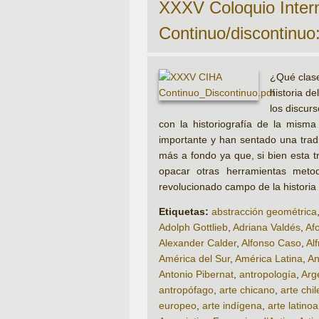
XXXV Coloquio Interna
Continuo/discontinuo:
¿Qué clase
historia de
los discur
con la historiografía de la mism
importante y han sentado una tradi
más a fondo ya que, si bien esta t
opacar otras herramientas metod
revolucionado campo de la historia
Etiquetas:
abstracción geométrica
Adolph Gottlieb
,
Adriana Valdés
,
Af
Alexander Calder
,
Alfonso Caso
,
Al
América del Sur
,
América Latina
,
An
Antonio Pibernat
,
antropología
,
Arg
antropófago
,
arte chicano
,
arte chi
europeo
,
arte indígena
,
arte latino