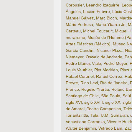
Corbusier
,
Leandro Izaguirre
,
Leop
Ángeles
,
Lucien Febvre
,
Lúcio Cos
Manuel Gálvez
,
Marc Bloch
,
Mardse
Mário Pedrosa
,
Mario Ybarra Jr.
,
M
Certeau
,
Michel Foucault
,
Miguel H
muralismo
,
Musée de l’Homme (Par
Artes Plásticas (México)
,
Museo Nac
García Canclini
,
Nicanor Plaza
,
Nic
Niemeyer
,
Oswald de Andrade
,
Pab
Pedro Blanes Viale
,
Pedro Meyer
,
P
Louis Vauthier
,
Piet Modrian
,
Plazu
Rafael Coronel
,
Rafael Correa
,
Raf
Freyre
,
Rino Levi
,
Río de Janeiro
,
R
Franco
,
Rogelio Yrurtia
,
Roland Bar
Santiago de Chile
,
São Paulo
,
Saúl 
siglo XVI
,
siglo XVIII
,
siglo XX
,
siglo
do Amaral
,
Teatro Campesino
,
Telé
Tonantzintla
,
Tula
,
U.M. Sumaran
,
Venustiano Carranza
,
Vicente Huid
Walter Benjamin
,
Wifredo Lam
,
Zac