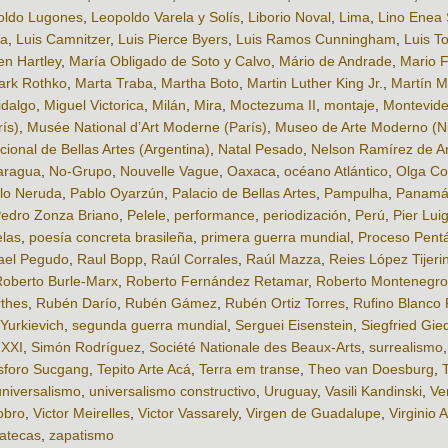
oldo Lugones
,
Leopoldo Varela y Solís
,
Liborio Noval
,
Lima
,
Lino Enea 
ta
,
Luis Camnitzer
,
Luis Pierce Byers
,
Luis Ramos Cunningham
,
Luis T
n Hartley
,
María Obligado de Soto y Calvo
,
Mário de Andrade
,
Mario F
ark Rothko
,
Marta Traba
,
Martha Boto
,
Martin Luther King Jr.
,
Martín M
idalgo
,
Miguel Victorica
,
Milán
,
Mira
,
Moctezuma II
,
montaje
,
Montevid
ís)
,
Musée National d’Art Moderne (París)
,
Museo de Arte Moderno (N
ional de Bellas Artes (Argentina)
,
Natal Pesado
,
Nelson Ramírez de Ar
aragua
,
No-Grupo
,
Nouvelle Vague
,
Oaxaca
,
océano Atlántico
,
Olga Co
lo Neruda
,
Pablo Oyarzún
,
Palacio de Bellas Artes
,
Pampulha
,
Panam
edro Zonza Briano
,
Pelele
,
performance
,
periodización
,
Perú
,
Pier Luig
elas
,
poesía concreta brasileña
,
primera guerra mundial
,
Proceso Pent
ael Pegudo
,
Raul Bopp
,
Raúl Corrales
,
Raúl Mazza
,
Reies López Tijeri
oberto Burle-Marx
,
Roberto Fernández Retamar
,
Roberto Montenegro
thes
,
Rubén Darío
,
Rubén Gámez
,
Rubén Ortiz Torres
,
Rufino Blanco
Yurkievich
,
segunda guerra mundial
,
Serguei Eisenstein
,
Siegfried Gie
 XXI
,
Simón Rodríguez
,
Société Nationale des Beaux-Arts
,
surrealismo
sforo Sucgang
,
Tepito Arte Acá
,
Terra em transe
,
Theo van Doesburg
,
universalismo
,
universalismo constructivo
,
Uruguay
,
Vasili Kandinski
,
Ve
obro
,
Victor Meirelles
,
Victor Vassarely
,
Virgen de Guadalupe
,
Virginio A
atecas
,
zapatismo