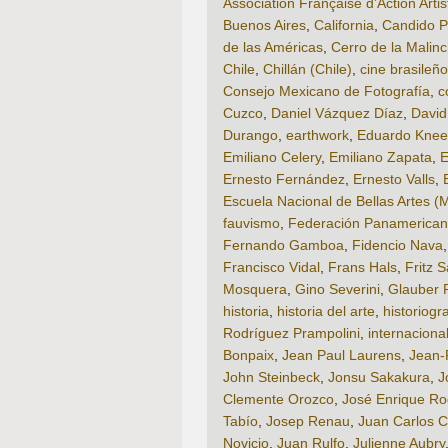
Association Française d’Action Artis
Buenos Aires
,
California
,
Candido Po
de las Américas
,
Cerro de la Malin
Chile
,
Chillán (Chile)
,
cine brasileño
Consejo Mexicano de Fotografía
,
c
Cuzco
,
Daniel Vázquez Díaz
,
David
Durango
,
earthwork
,
Eduardo Knee
Emiliano Celery
,
Emiliano Zapata
,
E
Ernesto Fernández
,
Ernesto Valls
,
Escuela Nacional de Bellas Artes (
fauvismo
,
Federación Panamericana
Fernando Gamboa
,
Fidencio Nava
Francisco Vidal
,
Frans Hals
,
Fritz S
Mosquera
,
Gino Severini
,
Glauber 
historia
,
historia del arte
,
historiogr
Rodríguez Prampolini
,
internaciona
Bonpaix
,
Jean Paul Laurens
,
Jean-
John Steinbeck
,
Jonsu Sakakura
,
J
Clemente Orozco
,
José Enrique R
Tabío
,
Josep Renau
,
Juan Carlos C
Novicio
,
Juan Rulfo
,
Julienne Aubry