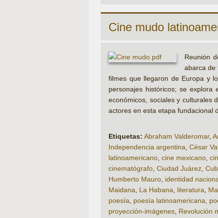
Cine mudo latinoameri
Reunión de
abarca de 
filmes que llegaron de Europa y lo
personajes históricos; se explora 
económicos, sociales y culturales de
actores en esta etapa fundacional d
Etiquetas:
Abraham Valderomar
,
A
Independencia argentina
,
César Val
latinoamericano
,
cine mexicano
,
ci
cinematógrafo
,
Ciudad Juárez
,
Cub
Humberto Mauro
,
identidad naciona
Maidana
,
La Habana
,
literatura
,
Ma
poesía
,
poesía latinoamericana
,
po
proyección-imágenes
,
Revolución 