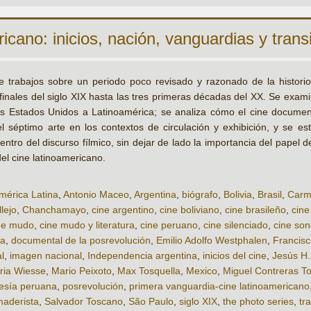
cano: inicios, nación, vanguardias y trans
 trabajos sobre un periodo poco revisado y razonado de la historiog
finales del siglo XIX hasta las tres primeras décadas del XX. Se exami
s Estados Unidos a Latinoamérica; se analiza cómo el cine documenta
el séptimo arte en los contextos de circulación y exhibición, y se es
ntro del discurso fílmico, sin dejar de lado la importancia del papel de
el cine latinoamericano.
mérica Latina
,
Antonio Maceo
,
Argentina
,
biógrafo
,
Bolivia
,
Brasil
,
Carm
lejo
,
Chanchamayo
,
cine argentino
,
cine boliviano
,
cine brasileño
,
cine
ne mudo
,
cine mudo y literatura
,
cine peruano
,
cine silenciado
,
cine son
a
,
documental de la posrevolución
,
Emilio Adolfo Westphalen
,
Francisc
l
,
imagen nacional
,
Independencia argentina
,
inicios del cine
,
Jesús H. 
ria Wiesse
,
Mario Peixoto
,
Max Tosquella
,
Mexico
,
Miguel Contreras To
esía peruana
,
posrevolución
,
primera vanguardia-cine latinoamericano
maderista
,
Salvador Toscano
,
São Paulo
,
siglo XIX
,
the photo series
,
tr