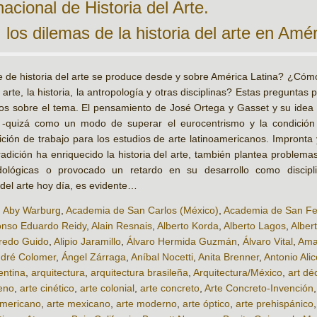
cional de Historia del Arte.
 los dilemas de la historia del arte en Amér
 de historia del arte se produce desde y sobre América Latina? ¿Cómo s
l arte, la historia, la antropología y otras disciplinas? Estas preguntas
sos sobre el tema. El pensamiento de José Ortega y Gasset y su idea d
a -quizá como un modo de superar el eurocentrismo y la condición 
ción de trabajo para los estudios de arte latinoamericanos. Impronta
radición ha enriquecido la historia del arte, también plantea problem
ológicas o provocado un retardo en su desarrollo como discipl
 del arte hoy día, es evidente…
,
Aby Warburg
,
Academia de San Carlos (México)
,
Academia de San Fe
onso Eduardo Reidy
,
Alain Resnais
,
Alberto Korda
,
Alberto Lagos
,
Alber
fredo Guido
,
Alipio Jaramillo
,
Álvaro Hermida Guzmán
,
Álvaro Vital
,
Ama
dré Colomer
,
Ángel Zárraga
,
Aníbal Nocetti
,
Anita Brenner
,
Antonio Alic
entina
,
arquitectura
,
arquitectura brasileña
,
Arquitectura/México
,
art dé
leno
,
arte cinético
,
arte colonial
,
arte concreto
,
Arte Concreto-Invención
americano
,
arte mexicano
,
arte moderno
,
arte óptico
,
arte prehispánico