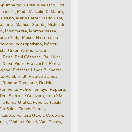
Spilimbergo
,
Liudmila Velasco
,
Los
omasello
,
Madí
,
Malcolm X
,
Manila
,
austino
,
Mario Ferrer
,
Mario Pani
,
alharro
,
Mathias Goeritz
,
Michel de
eo
,
Montmartre
,
Montparnasse
,
ueva York)
,
Museo Nacional de
rellano
,
neozapatismo
,
Néstor
sta
,
Orson Welles
,
Oscar
á
,
París
,
Paul Cézanne
,
Paul Klee
,
i Nervi
,
Pierre Francastel
,
Pierre-
ágono
,
Próspero López Buchardo
,
na
,
Rembrandt
,
Ricardo Jaimes
,
Roberto Ramaugé
,
Rodolfo
 Fombona
,
Rufino Tamayo
,
Ruptura
,
dion
,
Sierra de Capivara
,
siglo XIX
,
,
Taller de Gráfica Popular
,
Tarsila
Tito Salas
,
Tomás Cortés
,
nezuela
,
Ventura García Calderón
,
rias
,
Vladimir Kaspé
,
Walt Disney
,