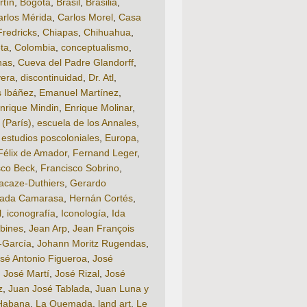
rtín
,
Bogotá
,
Brasil
,
Brasilia
,
arlos Mérida
,
Carlos Morel
,
Casa
Fredricks
,
Chiapas
,
Chihuahua
,
ta
,
Colombia
,
conceptualismo
,
nas
,
Cueva del Padre Glandorff
,
vera
,
discontinuidad
,
Dr. Atl
,
s Ibáñez
,
Emanuel Martínez
,
nrique Mindin
,
Enrique Molinar
,
 (París)
,
escuela de los Annales
,
,
estudios poscoloniales
,
Europa
,
Félix de Amador
,
Fernand Leger
,
sco Beck
,
Francisco Sobrino
,
acaze-Duthiers
,
Gerardo
lada Camarasa
,
Hernán Cortés
,
l
,
iconografía
,
Iconología
,
Ida
bines
,
Jean Arp
,
Jean François
-García
,
Johann Moritz Rugendas
,
sé Antonio Figueroa
,
José
,
José Martí
,
José Rizal
,
José
z
,
Juan José Tablada
,
Juan Luna y
Habana
,
La Quemada
,
land art
,
Le