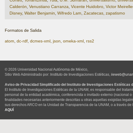
Calderón
,
Venustiano Carranza
,
Vicente Huidobro
,
Victor Meirelle
Disney
,
Walter Benjamin
,
Wifredo Lam
,
Zacatecas
,
zapatismo
Formatos de Salida
atom
,
dc-rdf
,
dcmes-xml
,
json
,
omeka-xml
,
rss2
© 2026 Universidad Nacional Autónoma de México,
Sitio Web Administrado por: Instituto de Investigaciones Estéticas,
iieweb@una
Aviso de Privacidad Simplificado del Instituto de Investigaciones Estéticas
El Instituto de Investigaciones Estéticas de la UNAM, es responsable del tratam
personal de la entidad académica, conferencista o invitado externo (nacional o ex
finalidades necesarias anteriormente descritas u otras aquellas exigidas legal
sus derechos ARCO en la Unidad de Transparencia de la UNAM, o a través de 
AQUÍ