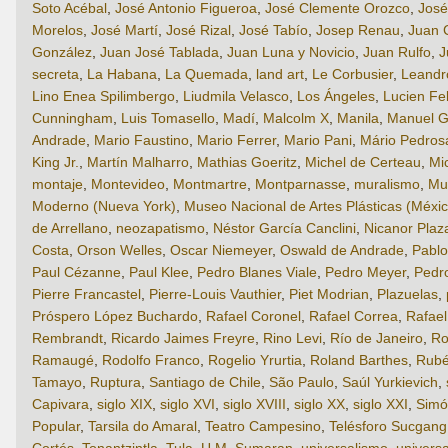
Soto Acébal
,
José Antonio Figueroa
,
José Clemente Orozco
,
José
Morelos
,
José Martí
,
José Rizal
,
José Tabío
,
Josep Renau
,
Juan 
González
,
Juan José Tablada
,
Juan Luna y Novicio
,
Juan Rulfo
,
J
secreta
,
La Habana
,
La Quemada
,
land art
,
Le Corbusier
,
Leandro
Lino Enea Spilimbergo
,
Liudmila Velasco
,
Los Ángeles
,
Lucien Fe
Cunningham
,
Luis Tomasello
,
Madí
,
Malcolm X
,
Manila
,
Manuel G
Andrade
,
Mario Faustino
,
Mario Ferrer
,
Mario Pani
,
Mário Pedros
King Jr.
,
Martín Malharro
,
Mathias Goeritz
,
Michel de Certeau
,
Mi
montaje
,
Montevideo
,
Montmartre
,
Montparnasse
,
muralismo
,
Mu
Moderno (Nueva York)
,
Museo Nacional de Artes Plásticas (Méxic
de Arrellano
,
neozapatismo
,
Néstor García Canclini
,
Nicanor Plaz
Costa
,
Orson Welles
,
Oscar Niemeyer
,
Oswald de Andrade
,
Pabl
Paul Cézanne
,
Paul Klee
,
Pedro Blanes Viale
,
Pedro Meyer
,
Pedr
Pierre Francastel
,
Pierre-Louis Vauthier
,
Piet Modrian
,
Plazuelas
,
Próspero López Buchardo
,
Rafael Coronel
,
Rafael Correa
,
Rafae
Rembrandt
,
Ricardo Jaimes Freyre
,
Rino Levi
,
Río de Janeiro
,
Ro
Ramaugé
,
Rodolfo Franco
,
Rogelio Yrurtia
,
Roland Barthes
,
Rubé
Tamayo
,
Ruptura
,
Santiago de Chile
,
São Paulo
,
Saúl Yurkievich
,
Capivara
,
siglo XIX
,
siglo XVI
,
siglo XVIII
,
siglo XX
,
siglo XXI
,
Simó
Popular
,
Tarsila do Amaral
,
Teatro Campesino
,
Telésforo Sucgang
Cortés
,
Tonantzintla
,
Tula
,
U.M. Sumaran
,
universalismo
,
universa