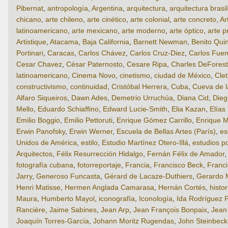
Pibernat
,
antropología
,
Argentina
,
arquitectura
,
arquitectura brasi
chicano
,
arte chileno
,
arte cinético
,
arte colonial
,
arte concreto
,
Ar
latinoamericano
,
arte mexicano
,
arte moderno
,
arte óptico
,
arte p
Artistique
,
Atacama
,
Baja California
,
Barnett Newman
,
Benito Qui
Portinari
,
Caracas
,
Carlos Chávez
,
Carlos Cruz-Diez
,
Carlos Fuen
Cesar Chavez
,
César Paternosto
,
Cesare Ripa
,
Charles DeForest
latinoamericano
,
Cinema Novo
,
cinetismo
,
ciudad de México
,
Cle
constructivismo
,
continuidad
,
Cristóbal Herrera
,
Cuba
,
Cueva de 
Alfaro Siqueiros
,
Dawn Ades
,
Demetrio Urruchúa
,
Diana Cid
,
Dieg
Mello
,
Eduardo Schiaffino
,
Edward Lucie-Smith
,
Elia Kazan
,
Elías
Emilio Boggio
,
Emilio Pettoruti
,
Enrique Gómez Carrillo
,
Enrique M
Erwin Panofsky
,
Erwin Werner
,
Escuela de Bellas Artes (París)
,
es
Unidos de América
,
estilo
,
Estudio Martínez Otero-Illá
,
estudios p
Arquitectos
,
Félix Resurrección Hidalgo
,
Fernán Félix de Amador
fotografía cubana
,
fotorreportaje
,
Francia
,
Francisco Beck
,
Franci
Jarry
,
Generoso Funcasta
,
Gérard de Lacaze-Duthiers
,
Gerardo 
Henri Matisse
,
Hermen Anglada Camarasa
,
Hernán Cortés
,
histor
Maura
,
Humberto Mayol
,
iconografía
,
Iconología
,
Ida Rodríguez P
Rancière
,
Jaime Sabines
,
Jean Arp
,
Jean François Bonpaix
,
Jean
Joaquín Torres-García
,
Johann Moritz Rugendas
,
John Steinbeck