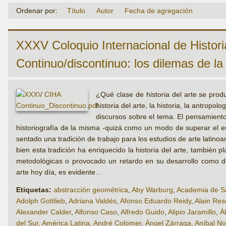
Ordenar por:
Título
Autor
Fecha de agregación
XXXV Coloquio Internacional de Historia
Continuo/discontinuo: los dilemas de la 
¿Qué clase de historia del arte se prod
historia del arte, la historia, la antropo
discursos sobre el tema. El pensamiento
historiografía de la misma -quizá como un modo de superar el eu
sentado una tradición de trabajo para los estudios de arte latin
bien esta tradición ha enriquecido la historia del arte, también
metodológicas o provocado un retardo en su desarrollo como dis
arte hoy día, es evidente…
Etiquetas:
abstracción geométrica
,
Aby Warburg
,
Academia de Sa
Adolph Gottlieb
,
Adriana Valdés
,
Afonso Eduardo Reidy
,
Alain Res
Alexander Calder
,
Alfonso Caso
,
Alfredo Guido
,
Alipio Jaramillo
,
Á
del Sur
,
América Latina
,
André Colomer
,
Ángel Zárraga
,
Aníbal No