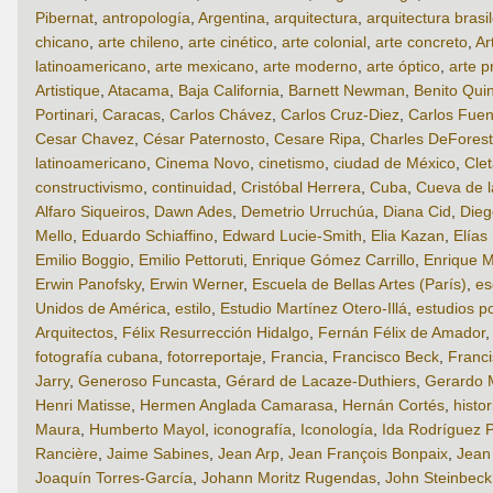
Pibernat
,
antropología
,
Argentina
,
arquitectura
,
arquitectura brasi
chicano
,
arte chileno
,
arte cinético
,
arte colonial
,
arte concreto
,
Ar
latinoamericano
,
arte mexicano
,
arte moderno
,
arte óptico
,
arte p
Artistique
,
Atacama
,
Baja California
,
Barnett Newman
,
Benito Qui
Portinari
,
Caracas
,
Carlos Chávez
,
Carlos Cruz-Diez
,
Carlos Fuen
Cesar Chavez
,
César Paternosto
,
Cesare Ripa
,
Charles DeForest
latinoamericano
,
Cinema Novo
,
cinetismo
,
ciudad de México
,
Cle
constructivismo
,
continuidad
,
Cristóbal Herrera
,
Cuba
,
Cueva de 
Alfaro Siqueiros
,
Dawn Ades
,
Demetrio Urruchúa
,
Diana Cid
,
Dieg
Mello
,
Eduardo Schiaffino
,
Edward Lucie-Smith
,
Elia Kazan
,
Elías
Emilio Boggio
,
Emilio Pettoruti
,
Enrique Gómez Carrillo
,
Enrique M
Erwin Panofsky
,
Erwin Werner
,
Escuela de Bellas Artes (París)
,
es
Unidos de América
,
estilo
,
Estudio Martínez Otero-Illá
,
estudios p
Arquitectos
,
Félix Resurrección Hidalgo
,
Fernán Félix de Amador
fotografía cubana
,
fotorreportaje
,
Francia
,
Francisco Beck
,
Franci
Jarry
,
Generoso Funcasta
,
Gérard de Lacaze-Duthiers
,
Gerardo 
Henri Matisse
,
Hermen Anglada Camarasa
,
Hernán Cortés
,
histor
Maura
,
Humberto Mayol
,
iconografía
,
Iconología
,
Ida Rodríguez P
Rancière
,
Jaime Sabines
,
Jean Arp
,
Jean François Bonpaix
,
Jean
Joaquín Torres-García
,
Johann Moritz Rugendas
,
John Steinbeck