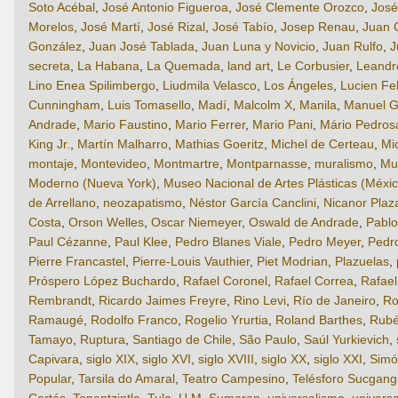
Soto Acébal
,
José Antonio Figueroa
,
José Clemente Orozco
,
José
Morelos
,
José Martí
,
José Rizal
,
José Tabío
,
Josep Renau
,
Juan 
González
,
Juan José Tablada
,
Juan Luna y Novicio
,
Juan Rulfo
,
J
secreta
,
La Habana
,
La Quemada
,
land art
,
Le Corbusier
,
Leandro
Lino Enea Spilimbergo
,
Liudmila Velasco
,
Los Ángeles
,
Lucien Fe
Cunningham
,
Luis Tomasello
,
Madí
,
Malcolm X
,
Manila
,
Manuel G
Andrade
,
Mario Faustino
,
Mario Ferrer
,
Mario Pani
,
Mário Pedros
King Jr.
,
Martín Malharro
,
Mathias Goeritz
,
Michel de Certeau
,
Mi
montaje
,
Montevideo
,
Montmartre
,
Montparnasse
,
muralismo
,
Mu
Moderno (Nueva York)
,
Museo Nacional de Artes Plásticas (Méxic
de Arrellano
,
neozapatismo
,
Néstor García Canclini
,
Nicanor Plaz
Costa
,
Orson Welles
,
Oscar Niemeyer
,
Oswald de Andrade
,
Pabl
Paul Cézanne
,
Paul Klee
,
Pedro Blanes Viale
,
Pedro Meyer
,
Pedr
Pierre Francastel
,
Pierre-Louis Vauthier
,
Piet Modrian
,
Plazuelas
,
Próspero López Buchardo
,
Rafael Coronel
,
Rafael Correa
,
Rafae
Rembrandt
,
Ricardo Jaimes Freyre
,
Rino Levi
,
Río de Janeiro
,
Ro
Ramaugé
,
Rodolfo Franco
,
Rogelio Yrurtia
,
Roland Barthes
,
Rubé
Tamayo
,
Ruptura
,
Santiago de Chile
,
São Paulo
,
Saúl Yurkievich
,
Capivara
,
siglo XIX
,
siglo XVI
,
siglo XVIII
,
siglo XX
,
siglo XXI
,
Simó
Popular
,
Tarsila do Amaral
,
Teatro Campesino
,
Telésforo Sucgang
Cortés
,
Tonantzintla
,
Tula
,
U.M. Sumaran
,
universalismo
,
universa