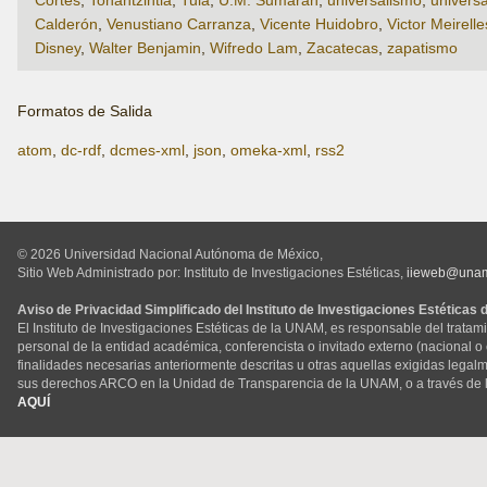
Calderón
,
Venustiano Carranza
,
Vicente Huidobro
,
Victor Meirelle
Disney
,
Walter Benjamin
,
Wifredo Lam
,
Zacatecas
,
zapatismo
Formatos de Salida
atom
,
dc-rdf
,
dcmes-xml
,
json
,
omeka-xml
,
rss2
© 2026 Universidad Nacional Autónoma de México,
Sitio Web Administrado por: Instituto de Investigaciones Estéticas,
iieweb@una
Aviso de Privacidad Simplificado del Instituto de Investigaciones Estéticas
El Instituto de Investigaciones Estéticas de la UNAM, es responsable del tratam
personal de la entidad académica, conferencista o invitado externo (nacional o ex
finalidades necesarias anteriormente descritas u otras aquellas exigidas legal
sus derechos ARCO en la Unidad de Transparencia de la UNAM, o a través de 
AQUÍ