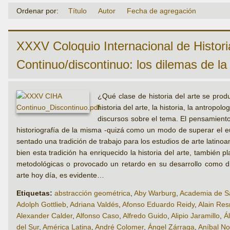
Ordenar por:
Título
Autor
Fecha de agregación
XXXV Coloquio Internacional de Historia
Continuo/discontinuo: los dilemas de la 
¿Qué clase de historia del arte se prod
historia del arte, la historia, la antropo
discursos sobre el tema. El pensamiento
historiografía de la misma -quizá como un modo de superar el eu
sentado una tradición de trabajo para los estudios de arte latin
bien esta tradición ha enriquecido la historia del arte, también
metodológicas o provocado un retardo en su desarrollo como dis
arte hoy día, es evidente…
Etiquetas:
abstracción geométrica
,
Aby Warburg
,
Academia de Sa
Adolph Gottlieb
,
Adriana Valdés
,
Afonso Eduardo Reidy
,
Alain Res
Alexander Calder
,
Alfonso Caso
,
Alfredo Guido
,
Alipio Jaramillo
,
Á
del Sur
,
América Latina
,
André Colomer
,
Ángel Zárraga
,
Aníbal No