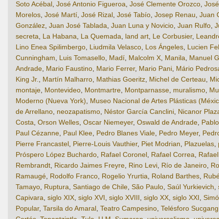
Soto Acébal
,
José Antonio Figueroa
,
José Clemente Orozco
,
José
Morelos
,
José Martí
,
José Rizal
,
José Tabío
,
Josep Renau
,
Juan 
González
,
Juan José Tablada
,
Juan Luna y Novicio
,
Juan Rulfo
,
J
secreta
,
La Habana
,
La Quemada
,
land art
,
Le Corbusier
,
Leandro
Lino Enea Spilimbergo
,
Liudmila Velasco
,
Los Ángeles
,
Lucien Fe
Cunningham
,
Luis Tomasello
,
Madí
,
Malcolm X
,
Manila
,
Manuel G
Andrade
,
Mario Faustino
,
Mario Ferrer
,
Mario Pani
,
Mário Pedros
King Jr.
,
Martín Malharro
,
Mathias Goeritz
,
Michel de Certeau
,
Mi
montaje
,
Montevideo
,
Montmartre
,
Montparnasse
,
muralismo
,
Mu
Moderno (Nueva York)
,
Museo Nacional de Artes Plásticas (Méxic
de Arrellano
,
neozapatismo
,
Néstor García Canclini
,
Nicanor Plaz
Costa
,
Orson Welles
,
Oscar Niemeyer
,
Oswald de Andrade
,
Pabl
Paul Cézanne
,
Paul Klee
,
Pedro Blanes Viale
,
Pedro Meyer
,
Pedr
Pierre Francastel
,
Pierre-Louis Vauthier
,
Piet Modrian
,
Plazuelas
,
Próspero López Buchardo
,
Rafael Coronel
,
Rafael Correa
,
Rafae
Rembrandt
,
Ricardo Jaimes Freyre
,
Rino Levi
,
Río de Janeiro
,
Ro
Ramaugé
,
Rodolfo Franco
,
Rogelio Yrurtia
,
Roland Barthes
,
Rubé
Tamayo
,
Ruptura
,
Santiago de Chile
,
São Paulo
,
Saúl Yurkievich
,
Capivara
,
siglo XIX
,
siglo XVI
,
siglo XVIII
,
siglo XX
,
siglo XXI
,
Simó
Popular
,
Tarsila do Amaral
,
Teatro Campesino
,
Telésforo Sucgang
Cortés
,
Tonantzintla
,
Tula
,
U.M. Sumaran
,
universalismo
,
universa