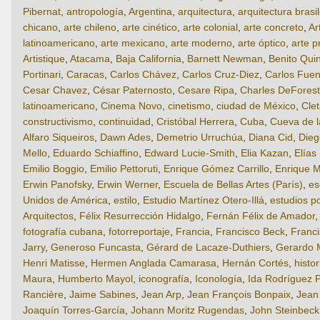
Pibernat
,
antropología
,
Argentina
,
arquitectura
,
arquitectura brasi
chicano
,
arte chileno
,
arte cinético
,
arte colonial
,
arte concreto
,
Ar
latinoamericano
,
arte mexicano
,
arte moderno
,
arte óptico
,
arte p
Artistique
,
Atacama
,
Baja California
,
Barnett Newman
,
Benito Qui
Portinari
,
Caracas
,
Carlos Chávez
,
Carlos Cruz-Diez
,
Carlos Fuen
Cesar Chavez
,
César Paternosto
,
Cesare Ripa
,
Charles DeForest
latinoamericano
,
Cinema Novo
,
cinetismo
,
ciudad de México
,
Cle
constructivismo
,
continuidad
,
Cristóbal Herrera
,
Cuba
,
Cueva de 
Alfaro Siqueiros
,
Dawn Ades
,
Demetrio Urruchúa
,
Diana Cid
,
Dieg
Mello
,
Eduardo Schiaffino
,
Edward Lucie-Smith
,
Elia Kazan
,
Elías
Emilio Boggio
,
Emilio Pettoruti
,
Enrique Gómez Carrillo
,
Enrique M
Erwin Panofsky
,
Erwin Werner
,
Escuela de Bellas Artes (París)
,
es
Unidos de América
,
estilo
,
Estudio Martínez Otero-Illá
,
estudios p
Arquitectos
,
Félix Resurrección Hidalgo
,
Fernán Félix de Amador
fotografía cubana
,
fotorreportaje
,
Francia
,
Francisco Beck
,
Franci
Jarry
,
Generoso Funcasta
,
Gérard de Lacaze-Duthiers
,
Gerardo 
Henri Matisse
,
Hermen Anglada Camarasa
,
Hernán Cortés
,
histor
Maura
,
Humberto Mayol
,
iconografía
,
Iconología
,
Ida Rodríguez P
Rancière
,
Jaime Sabines
,
Jean Arp
,
Jean François Bonpaix
,
Jean
Joaquín Torres-García
,
Johann Moritz Rugendas
,
John Steinbeck