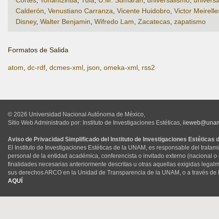
Calderón
,
Venustiano Carranza
,
Vicente Huidobro
,
Victor Meirelle
Disney
,
Walter Benjamin
,
Wifredo Lam
,
Zacatecas
,
zapatismo
Formatos de Salida
atom
,
dc-rdf
,
dcmes-xml
,
json
,
omeka-xml
,
rss2
© 2026 Universidad Nacional Autónoma de México,
Sitio Web Administrado por: Instituto de Investigaciones Estéticas,
iieweb@una
Aviso de Privacidad Simplificado del Instituto de Investigaciones Estéticas
El Instituto de Investigaciones Estéticas de la UNAM, es responsable del tratam
personal de la entidad académica, conferencista o invitado externo (nacional o ex
finalidades necesarias anteriormente descritas u otras aquellas exigidas legal
sus derechos ARCO en la Unidad de Transparencia de la UNAM, o a través de 
AQUÍ