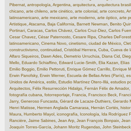
Pibernat
,
antropología
,
Argentina
,
arquitectura
,
arquitectura brasi
chicano
,
arte chileno
,
arte cinético
,
arte colonial
,
arte concreto
,
Ar
latinoamericano
,
arte mexicano
,
arte moderno
,
arte óptico
,
arte p
Artistique
,
Atacama
,
Baja California
,
Barnett Newman
,
Benito Qui
Portinari
,
Caracas
,
Carlos Chávez
,
Carlos Cruz-Diez
,
Carlos Fuen
Cesar Chavez
,
César Paternosto
,
Cesare Ripa
,
Charles DeForest
latinoamericano
,
Cinema Novo
,
cinetismo
,
ciudad de México
,
Cle
constructivismo
,
continuidad
,
Cristóbal Herrera
,
Cuba
,
Cueva de 
Alfaro Siqueiros
,
Dawn Ades
,
Demetrio Urruchúa
,
Diana Cid
,
Dieg
Mello
,
Eduardo Schiaffino
,
Edward Lucie-Smith
,
Elia Kazan
,
Elías
Emilio Boggio
,
Emilio Pettoruti
,
Enrique Gómez Carrillo
,
Enrique M
Erwin Panofsky
,
Erwin Werner
,
Escuela de Bellas Artes (París)
,
es
Unidos de América
,
estilo
,
Estudio Martínez Otero-Illá
,
estudios p
Arquitectos
,
Félix Resurrección Hidalgo
,
Fernán Félix de Amador
fotografía cubana
,
fotorreportaje
,
Francia
,
Francisco Beck
,
Franci
Jarry
,
Generoso Funcasta
,
Gérard de Lacaze-Duthiers
,
Gerardo 
Henri Matisse
,
Hermen Anglada Camarasa
,
Hernán Cortés
,
histor
Maura
,
Humberto Mayol
,
iconografía
,
Iconología
,
Ida Rodríguez P
Rancière
,
Jaime Sabines
,
Jean Arp
,
Jean François Bonpaix
,
Jean
Joaquín Torres-García
,
Johann Moritz Rugendas
,
John Steinbeck