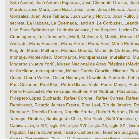
Soto Acébal
,
José Antonio Figueroa
,
José Clemente Orozco
,
José
Morelos
,
José Martí
,
José Rizal
,
José Tabío
,
Josep Renau
,
Juan 
González
,
Juan José Tablada
,
Juan Luna y Novicio
,
Juan Rulfo
,
J
secreta
,
La Habana
,
La Quemada
,
land art
,
Le Corbusier
,
Leandro
Lino Enea Spilimbergo
,
Liudmila Velasco
,
Los Ángeles
,
Lucien Fe
Cunningham
,
Luis Tomasello
,
Madí
,
Malcolm X
,
Manila
,
Manuel G
Andrade
,
Mario Faustino
,
Mario Ferrer
,
Mario Pani
,
Mário Pedros
King Jr.
,
Martín Malharro
,
Mathias Goeritz
,
Michel de Certeau
,
Mi
montaje
,
Montevideo
,
Montmartre
,
Montparnasse
,
muralismo
,
Mu
Moderno (Nueva York)
,
Museo Nacional de Artes Plásticas (Méxic
de Arrellano
,
neozapatismo
,
Néstor García Canclini
,
Nicanor Plaz
Costa
,
Orson Welles
,
Oscar Niemeyer
,
Oswald de Andrade
,
Pabl
Paul Cézanne
,
Paul Klee
,
Pedro Blanes Viale
,
Pedro Meyer
,
Pedr
Pierre Francastel
,
Pierre-Louis Vauthier
,
Piet Modrian
,
Plazuelas
,
Próspero López Buchardo
,
Rafael Coronel
,
Rafael Correa
,
Rafae
Rembrandt
,
Ricardo Jaimes Freyre
,
Rino Levi
,
Río de Janeiro
,
Ro
Ramaugé
,
Rodolfo Franco
,
Rogelio Yrurtia
,
Roland Barthes
,
Rubé
Tamayo
,
Ruptura
,
Santiago de Chile
,
São Paulo
,
Saúl Yurkievich
,
Capivara
,
siglo XIX
,
siglo XVI
,
siglo XVIII
,
siglo XX
,
siglo XXI
,
Simó
Popular
,
Tarsila do Amaral
,
Teatro Campesino
,
Telésforo Sucgang
Cortés
,
Tonantzintla
,
Tula
,
U.M. Sumaran
,
universalismo
,
universa