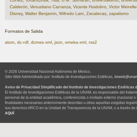
Calderón
,
Venustiano Carranza
,
Vicente Huidobro
,
Victor Meirelle
Disney
,
Walter Benjamin
,
Wifredo Lam
,
Zacatecas
,
zapatismo
Formatos de Salida
atom
,
dc-rdf
,
dcmes-xml
,
json
,
omeka-xml
,
rss2
© 2026 Universidad Nacional Autónoma de México,
Sitio Web Administrado por: Instituto de Investigaciones Estéticas,
iieweb@una
Aviso de Privacidad Simplificado del Instituto de Investigaciones Estéticas
El Instituto de Investigaciones Estéticas de la UNAM, es responsable del tratam
personal de la entidad académica, conferencista o invitado externo (nacional o ex
finalidades necesarias anteriormente descritas u otras aquellas exigidas legal
sus derechos ARCO en la Unidad de Transparencia de la UNAM, o a través de 
AQUÍ