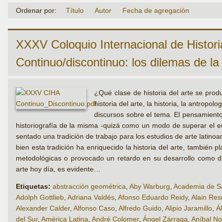
Ordenar por:
Título
Autor
Fecha de agregación
XXXV Coloquio Internacional de Historia
Continuo/discontinuo: los dilemas de la 
¿Qué clase de historia del arte se prod
historia del arte, la historia, la antropo
discursos sobre el tema. El pensamiento
historiografía de la misma -quizá como un modo de superar el eu
sentado una tradición de trabajo para los estudios de arte latin
bien esta tradición ha enriquecido la historia del arte, también
metodológicas o provocado un retardo en su desarrollo como dis
arte hoy día, es evidente…
Etiquetas:
abstracción geométrica
,
Aby Warburg
,
Academia de Sa
Adolph Gottlieb
,
Adriana Valdés
,
Afonso Eduardo Reidy
,
Alain Res
Alexander Calder
,
Alfonso Caso
,
Alfredo Guido
,
Alipio Jaramillo
,
Á
del Sur
,
América Latina
,
André Colomer
,
Ángel Zárraga
,
Aníbal No