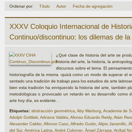
Ordenar por:
Título
Autor
Fecha de agregación
XXXV Coloquio Internacional de Historia
Continuo/discontinuo: los dilemas de la 
¿Qué clase de historia del arte se prod
historia del arte, la historia, la antropo
discursos sobre el tema. El pensamiento
historiografía de la misma -quizá como un modo de superar el eu
sentado una tradición de trabajo para los estudios de arte latin
bien esta tradición ha enriquecido la historia del arte, también
metodológicas o provocado un retardo en su desarrollo como dis
arte hoy día, es evidente…
Etiquetas:
abstracción geométrica
,
Aby Warburg
,
Academia de Sa
Adolph Gottlieb
,
Adriana Valdés
,
Afonso Eduardo Reidy
,
Alain Res
Alexander Calder
,
Alfonso Caso
,
Alfredo Guido
,
Alipio Jaramillo
,
Á
del Sur
,
América Latina
,
André Colomer
,
Ángel Zárraga
,
Aníbal No