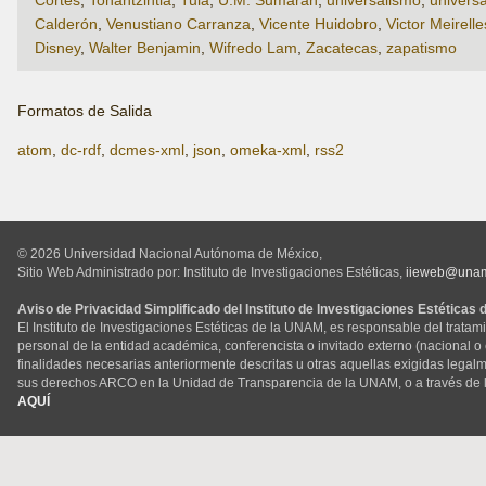
Calderón
,
Venustiano Carranza
,
Vicente Huidobro
,
Victor Meirelle
Disney
,
Walter Benjamin
,
Wifredo Lam
,
Zacatecas
,
zapatismo
Formatos de Salida
atom
,
dc-rdf
,
dcmes-xml
,
json
,
omeka-xml
,
rss2
© 2026 Universidad Nacional Autónoma de México,
Sitio Web Administrado por: Instituto de Investigaciones Estéticas,
iieweb@una
Aviso de Privacidad Simplificado del Instituto de Investigaciones Estéticas
El Instituto de Investigaciones Estéticas de la UNAM, es responsable del tratam
personal de la entidad académica, conferencista o invitado externo (nacional o ex
finalidades necesarias anteriormente descritas u otras aquellas exigidas legal
sus derechos ARCO en la Unidad de Transparencia de la UNAM, o a través de 
AQUÍ