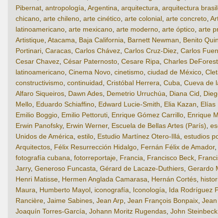
Pibernat
,
antropología
,
Argentina
,
arquitectura
,
arquitectura brasi
chicano
,
arte chileno
,
arte cinético
,
arte colonial
,
arte concreto
,
Ar
latinoamericano
,
arte mexicano
,
arte moderno
,
arte óptico
,
arte p
Artistique
,
Atacama
,
Baja California
,
Barnett Newman
,
Benito Qui
Portinari
,
Caracas
,
Carlos Chávez
,
Carlos Cruz-Diez
,
Carlos Fuen
Cesar Chavez
,
César Paternosto
,
Cesare Ripa
,
Charles DeForest
latinoamericano
,
Cinema Novo
,
cinetismo
,
ciudad de México
,
Cle
constructivismo
,
continuidad
,
Cristóbal Herrera
,
Cuba
,
Cueva de 
Alfaro Siqueiros
,
Dawn Ades
,
Demetrio Urruchúa
,
Diana Cid
,
Dieg
Mello
,
Eduardo Schiaffino
,
Edward Lucie-Smith
,
Elia Kazan
,
Elías
Emilio Boggio
,
Emilio Pettoruti
,
Enrique Gómez Carrillo
,
Enrique M
Erwin Panofsky
,
Erwin Werner
,
Escuela de Bellas Artes (París)
,
es
Unidos de América
,
estilo
,
Estudio Martínez Otero-Illá
,
estudios p
Arquitectos
,
Félix Resurrección Hidalgo
,
Fernán Félix de Amador
fotografía cubana
,
fotorreportaje
,
Francia
,
Francisco Beck
,
Franci
Jarry
,
Generoso Funcasta
,
Gérard de Lacaze-Duthiers
,
Gerardo 
Henri Matisse
,
Hermen Anglada Camarasa
,
Hernán Cortés
,
histor
Maura
,
Humberto Mayol
,
iconografía
,
Iconología
,
Ida Rodríguez P
Rancière
,
Jaime Sabines
,
Jean Arp
,
Jean François Bonpaix
,
Jean
Joaquín Torres-García
,
Johann Moritz Rugendas
,
John Steinbeck