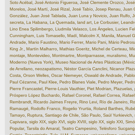
Soto Acébal
,
José Antonio Figueroa
,
José Clemente Orozco
,
José
Morelos
,
José Martí
,
José Rizal
,
José Tabío
,
Josep Renau
,
Juan 
González
,
Juan José Tablada
,
Juan Luna y Novicio
,
Juan Rulfo
,
J
secreta
,
La Habana
,
La Quemada
,
land art
,
Le Corbusier
,
Leandro
Lino Enea Spilimbergo
,
Liudmila Velasco
,
Los Ángeles
,
Lucien Fe
Cunningham
,
Luis Tomasello
,
Madí
,
Malcolm X
,
Manila
,
Manuel G
Andrade
,
Mario Faustino
,
Mario Ferrer
,
Mario Pani
,
Mário Pedros
King Jr.
,
Martín Malharro
,
Mathias Goeritz
,
Michel de Certeau
,
Mi
montaje
,
Montevideo
,
Montmartre
,
Montparnasse
,
muralismo
,
Mu
Moderno (Nueva York)
,
Museo Nacional de Artes Plásticas (Méxic
de Arrellano
,
neozapatismo
,
Néstor García Canclini
,
Nicanor Plaz
Costa
,
Orson Welles
,
Oscar Niemeyer
,
Oswald de Andrade
,
Pabl
Paul Cézanne
,
Paul Klee
,
Pedro Blanes Viale
,
Pedro Meyer
,
Pedr
Pierre Francastel
,
Pierre-Louis Vauthier
,
Piet Modrian
,
Plazuelas
,
Próspero López Buchardo
,
Rafael Coronel
,
Rafael Correa
,
Rafae
Rembrandt
,
Ricardo Jaimes Freyre
,
Rino Levi
,
Río de Janeiro
,
Ro
Ramaugé
,
Rodolfo Franco
,
Rogelio Yrurtia
,
Roland Barthes
,
Rubé
Tamayo
,
Ruptura
,
Santiago de Chile
,
São Paulo
,
Saúl Yurkievich
,
Capivara
,
siglo XIX
,
siglo XVI
,
siglo XVIII
,
siglo XX
,
siglo XXI
,
Simó
Popular
,
Tarsila do Amaral
,
Teatro Campesino
,
Telésforo Sucgang
Cortés
,
Tonantzintla
,
Tula
,
U.M. Sumaran
,
universalismo
,
universa