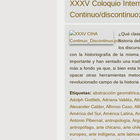
XXXV Coloquio Interna
Continuo/discontinuo:
¿Qué clase
historia de
los discur
con la historiografía de la mism
importante y han sentado una tradi
más a fondo ya que, si bien esta t
opacar otras herramientas metod
revolucionado campo de la historia
Etiquetas:
abstracción geométrica
Adolph Gottlieb
,
Adriana Valdés
,
Af
Alexander Calder
,
Alfonso Caso
,
Al
América del Sur
,
América Latina
,
An
Antonio Pibernat
,
antropología
,
Arg
antropófago
,
arte chicano
,
arte chi
europeo
,
arte indígena
,
arte latino