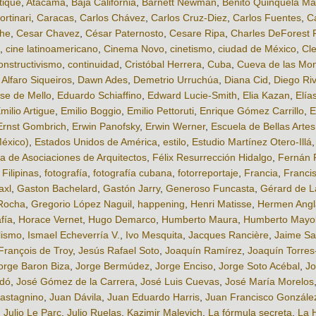
tique
,
Atacama
,
Baja California
,
Barnett Newman
,
Benito Quinquela Ma
rtinari
,
Caracas
,
Carlos Chávez
,
Carlos Cruz-Diez
,
Carlos Fuentes
,
C
che
,
Cesar Chavez
,
César Paternosto
,
Cesare Ripa
,
Charles DeForest 
,
cine latinoamericano
,
Cinema Novo
,
cinetismo
,
ciudad de México
,
Cle
onstructivismo
,
continuidad
,
Cristóbal Herrera
,
Cuba
,
Cueva de las Mo
 Alfaro Siqueiros
,
Dawn Ades
,
Demetrio Urruchúa
,
Diana Cid
,
Diego Ri
se de Mello
,
Eduardo Schiaffino
,
Edward Lucie-Smith
,
Elia Kazan
,
Elía
milio Artigue
,
Emilio Boggio
,
Emilio Pettoruti
,
Enrique Gómez Carrillo
,
E
Ernst Gombrich
,
Erwin Panofsky
,
Erwin Werner
,
Escuela de Bellas Artes
México)
,
Estados Unidos de América
,
estilo
,
Estudio Martínez Otero-Illá
 de Asociaciones de Arquitectos
,
Félix Resurrección Hidalgo
,
Fernán 
,
Filipinas
,
fotografía
,
fotografía cubana
,
fotorreportaje
,
Francia
,
Franci
axl
,
Gaston Bachelard
,
Gastón Jarry
,
Generoso Funcasta
,
Gérard de L
Rocha
,
Gregorio López Naguil
,
happening
,
Henri Matisse
,
Hermen Ang
afía
,
Horace Vernet
,
Hugo Demarco
,
Humberto Maura
,
Humberto Mayo
lismo
,
Ismael Echeverría V.
,
Ivo Mesquita
,
Jacques Rancière
,
Jaime Sa
François de Troy
,
Jesús Rafael Soto
,
Joaquín Ramírez
,
Joaquín Torres
orge Baron Biza
,
Jorge Bermúdez
,
Jorge Enciso
,
Jorge Soto Acébal
,
Jo
odó
,
José Gómez de la Carrera
,
José Luis Cuevas
,
José María Morelos
astagnino
,
Juan Dávila
,
Juan Eduardo Harris
,
Juan Francisco Gonzále
,
Julio Le Parc
,
Julio Ruelas
,
Kazimir Malevich
,
La fórmula secreta
,
La 