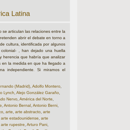
ica Latina
e articulan las relaciones entre la
 pretenden abrir el debate en torno a
e cultura, identificada por algunos
colonial- , han dejado una huella
 y herencia que habría que analizar
as en la medida en que ha llegado a
ina independiente. Si miramos el
rnando (Madrid)
,
Adolfo Montero
,
to Lynch
,
Alejo González Garaño
,
do Nervo
,
América del Norte
,
e
,
Antonio Bernal
,
Antonio Berni
,
co
,
arte
,
arte abstracto
,
arte
,
arte estadounidense
,
arte
,
arte rupestre
,
Arturo Pani
,