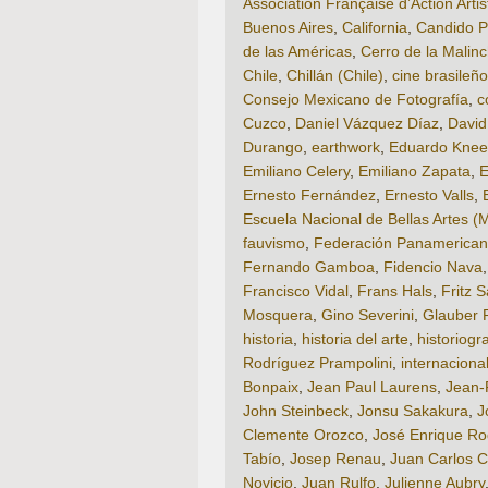
Association Française d’Action Artis
Buenos Aires
,
California
,
Candido Po
de las Américas
,
Cerro de la Malin
Chile
,
Chillán (Chile)
,
cine brasileño
Consejo Mexicano de Fotografía
,
c
Cuzco
,
Daniel Vázquez Díaz
,
David
Durango
,
earthwork
,
Eduardo Knee
Emiliano Celery
,
Emiliano Zapata
,
E
Ernesto Fernández
,
Ernesto Valls
,
Escuela Nacional de Bellas Artes (
fauvismo
,
Federación Panamericana
Fernando Gamboa
,
Fidencio Nava
Francisco Vidal
,
Frans Hals
,
Fritz S
Mosquera
,
Gino Severini
,
Glauber 
historia
,
historia del arte
,
historiogr
Rodríguez Prampolini
,
internaciona
Bonpaix
,
Jean Paul Laurens
,
Jean-
John Steinbeck
,
Jonsu Sakakura
,
J
Clemente Orozco
,
José Enrique R
Tabío
,
Josep Renau
,
Juan Carlos C
Novicio
,
Juan Rulfo
,
Julienne Aubry