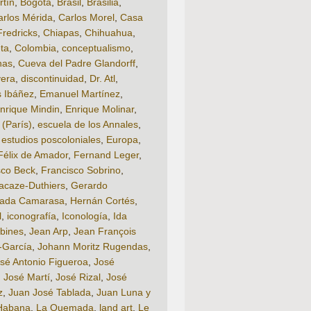
rtín
,
Bogotá
,
Brasil
,
Brasilia
,
arlos Mérida
,
Carlos Morel
,
Casa
Fredricks
,
Chiapas
,
Chihuahua
,
ta
,
Colombia
,
conceptualismo
,
nas
,
Cueva del Padre Glandorff
,
vera
,
discontinuidad
,
Dr. Atl
,
s Ibáñez
,
Emanuel Martínez
,
nrique Mindin
,
Enrique Molinar
,
 (París)
,
escuela de los Annales
,
,
estudios poscoloniales
,
Europa
,
Félix de Amador
,
Fernand Leger
,
sco Beck
,
Francisco Sobrino
,
acaze-Duthiers
,
Gerardo
lada Camarasa
,
Hernán Cortés
,
l
,
iconografía
,
Iconología
,
Ida
bines
,
Jean Arp
,
Jean François
-García
,
Johann Moritz Rugendas
,
sé Antonio Figueroa
,
José
,
José Martí
,
José Rizal
,
José
z
,
Juan José Tablada
,
Juan Luna y
Habana
,
La Quemada
,
land art
,
Le