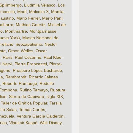
Spilimbergo
,
Liudmila Velasco
,
Los
omasello
,
Madí
,
Malcolm X
,
Manila
,
austino
,
Mario Ferrer
,
Mario Pani
,
alharro
,
Mathias Goeritz
,
Michel de
eo
,
Montmartre
,
Montparnasse
,
ueva York)
,
Museo Nacional de
rellano
,
neozapatismo
,
Néstor
sta
,
Orson Welles
,
Oscar
á
,
París
,
Paul Cézanne
,
Paul Klee
,
i Nervi
,
Pierre Francastel
,
Pierre-
ágono
,
Próspero López Buchardo
,
na
,
Rembrandt
,
Ricardo Jaimes
,
Roberto Ramaugé
,
Rodolfo
 Fombona
,
Rufino Tamayo
,
Ruptura
,
dion
,
Sierra de Capivara
,
siglo XIX
,
,
Taller de Gráfica Popular
,
Tarsila
Tito Salas
,
Tomás Cortés
,
nezuela
,
Ventura García Calderón
,
rias
,
Vladimir Kaspé
,
Walt Disney
,