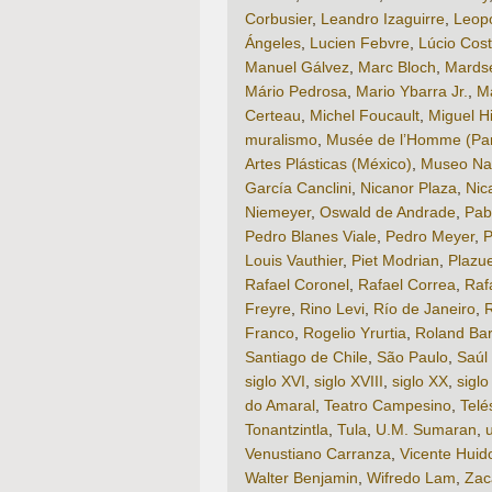
Corbusier
,
Leandro Izaguirre
,
Leop
Ángeles
,
Lucien Febvre
,
Lúcio Cos
Manuel Gálvez
,
Marc Bloch
,
Mardse
Mário Pedrosa
,
Mario Ybarra Jr.
,
M
Certeau
,
Michel Foucault
,
Miguel H
muralismo
,
Musée de l’Homme (Par
Artes Plásticas (México)
,
Museo Nac
García Canclini
,
Nicanor Plaza
,
Nic
Niemeyer
,
Oswald de Andrade
,
Pab
Pedro Blanes Viale
,
Pedro Meyer
,
P
Louis Vauthier
,
Piet Modrian
,
Plazu
Rafael Coronel
,
Rafael Correa
,
Raf
Freyre
,
Rino Levi
,
Río de Janeiro
,
R
Franco
,
Rogelio Yrurtia
,
Roland Bar
Santiago de Chile
,
São Paulo
,
Saúl 
siglo XVI
,
siglo XVIII
,
siglo XX
,
siglo
do Amaral
,
Teatro Campesino
,
Telé
Tonantzintla
,
Tula
,
U.M. Sumaran
,
Venustiano Carranza
,
Vicente Huid
Walter Benjamin
,
Wifredo Lam
,
Zac