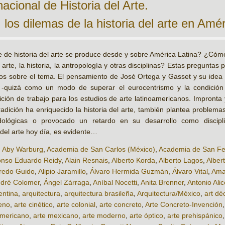
cional de Historia del Arte.
 los dilemas de la historia del arte en Amér
 de historia del arte se produce desde y sobre América Latina? ¿Cómo s
l arte, la historia, la antropología y otras disciplinas? Estas preguntas
sos sobre el tema. El pensamiento de José Ortega y Gasset y su idea d
a -quizá como un modo de superar el eurocentrismo y la condición 
ción de trabajo para los estudios de arte latinoamericanos. Impronta
radición ha enriquecido la historia del arte, también plantea problem
ológicas o provocado un retardo en su desarrollo como discipl
 del arte hoy día, es evidente…
,
Aby Warburg
,
Academia de San Carlos (México)
,
Academia de San Fe
onso Eduardo Reidy
,
Alain Resnais
,
Alberto Korda
,
Alberto Lagos
,
Alber
fredo Guido
,
Alipio Jaramillo
,
Álvaro Hermida Guzmán
,
Álvaro Vital
,
Ama
dré Colomer
,
Ángel Zárraga
,
Aníbal Nocetti
,
Anita Brenner
,
Antonio Alic
entina
,
arquitectura
,
arquitectura brasileña
,
Arquitectura/México
,
art dé
leno
,
arte cinético
,
arte colonial
,
arte concreto
,
Arte Concreto-Invención
americano
,
arte mexicano
,
arte moderno
,
arte óptico
,
arte prehispánico