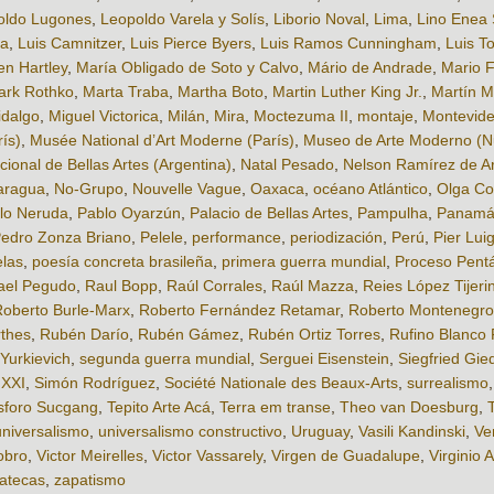
oldo Lugones
,
Leopoldo Varela y Solís
,
Liborio Noval
,
Lima
,
Lino Enea 
ta
,
Luis Camnitzer
,
Luis Pierce Byers
,
Luis Ramos Cunningham
,
Luis T
n Hartley
,
María Obligado de Soto y Calvo
,
Mário de Andrade
,
Mario F
ark Rothko
,
Marta Traba
,
Martha Boto
,
Martin Luther King Jr.
,
Martín M
idalgo
,
Miguel Victorica
,
Milán
,
Mira
,
Moctezuma II
,
montaje
,
Montevid
ís)
,
Musée National d’Art Moderne (París)
,
Museo de Arte Moderno (N
ional de Bellas Artes (Argentina)
,
Natal Pesado
,
Nelson Ramírez de Ar
aragua
,
No-Grupo
,
Nouvelle Vague
,
Oaxaca
,
océano Atlántico
,
Olga Co
lo Neruda
,
Pablo Oyarzún
,
Palacio de Bellas Artes
,
Pampulha
,
Panam
edro Zonza Briano
,
Pelele
,
performance
,
periodización
,
Perú
,
Pier Luig
elas
,
poesía concreta brasileña
,
primera guerra mundial
,
Proceso Pent
ael Pegudo
,
Raul Bopp
,
Raúl Corrales
,
Raúl Mazza
,
Reies López Tijeri
oberto Burle-Marx
,
Roberto Fernández Retamar
,
Roberto Montenegro
thes
,
Rubén Darío
,
Rubén Gámez
,
Rubén Ortiz Torres
,
Rufino Blanco
Yurkievich
,
segunda guerra mundial
,
Serguei Eisenstein
,
Siegfried Gie
 XXI
,
Simón Rodríguez
,
Société Nationale des Beaux-Arts
,
surrealismo
sforo Sucgang
,
Tepito Arte Acá
,
Terra em transe
,
Theo van Doesburg
,
universalismo
,
universalismo constructivo
,
Uruguay
,
Vasili Kandinski
,
Ve
obro
,
Victor Meirelles
,
Victor Vassarely
,
Virgen de Guadalupe
,
Virginio A
atecas
,
zapatismo