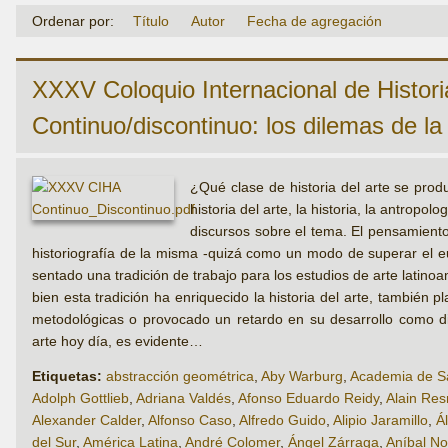
Ordenar por:
Título
Autor
Fecha de agregación
XXXV Coloquio Internacional de Historia
Continuo/discontinuo: los dilemas de la 
¿Qué clase de historia del arte se prod
historia del arte, la historia, la antropo
discursos sobre el tema. El pensamiento
historiografía de la misma -quizá como un modo de superar el eu
sentado una tradición de trabajo para los estudios de arte latin
bien esta tradición ha enriquecido la historia del arte, también
metodológicas o provocado un retardo en su desarrollo como dis
arte hoy día, es evidente…
Etiquetas:
abstracción geométrica
,
Aby Warburg
,
Academia de Sa
Adolph Gottlieb
,
Adriana Valdés
,
Afonso Eduardo Reidy
,
Alain Res
Alexander Calder
,
Alfonso Caso
,
Alfredo Guido
,
Alipio Jaramillo
,
Á
del Sur
,
América Latina
,
André Colomer
,
Ángel Zárraga
,
Aníbal No