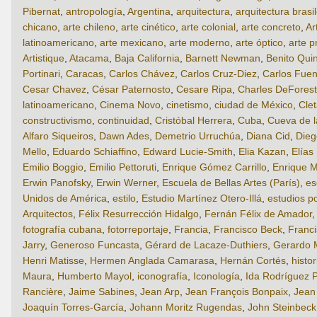
Pibernat
,
antropología
,
Argentina
,
arquitectura
,
arquitectura brasi
chicano
,
arte chileno
,
arte cinético
,
arte colonial
,
arte concreto
,
Ar
latinoamericano
,
arte mexicano
,
arte moderno
,
arte óptico
,
arte p
Artistique
,
Atacama
,
Baja California
,
Barnett Newman
,
Benito Qui
Portinari
,
Caracas
,
Carlos Chávez
,
Carlos Cruz-Diez
,
Carlos Fuen
Cesar Chavez
,
César Paternosto
,
Cesare Ripa
,
Charles DeForest
latinoamericano
,
Cinema Novo
,
cinetismo
,
ciudad de México
,
Cle
constructivismo
,
continuidad
,
Cristóbal Herrera
,
Cuba
,
Cueva de 
Alfaro Siqueiros
,
Dawn Ades
,
Demetrio Urruchúa
,
Diana Cid
,
Dieg
Mello
,
Eduardo Schiaffino
,
Edward Lucie-Smith
,
Elia Kazan
,
Elías
Emilio Boggio
,
Emilio Pettoruti
,
Enrique Gómez Carrillo
,
Enrique M
Erwin Panofsky
,
Erwin Werner
,
Escuela de Bellas Artes (París)
,
es
Unidos de América
,
estilo
,
Estudio Martínez Otero-Illá
,
estudios p
Arquitectos
,
Félix Resurrección Hidalgo
,
Fernán Félix de Amador
fotografía cubana
,
fotorreportaje
,
Francia
,
Francisco Beck
,
Franci
Jarry
,
Generoso Funcasta
,
Gérard de Lacaze-Duthiers
,
Gerardo 
Henri Matisse
,
Hermen Anglada Camarasa
,
Hernán Cortés
,
histor
Maura
,
Humberto Mayol
,
iconografía
,
Iconología
,
Ida Rodríguez P
Rancière
,
Jaime Sabines
,
Jean Arp
,
Jean François Bonpaix
,
Jean
Joaquín Torres-García
,
Johann Moritz Rugendas
,
John Steinbeck