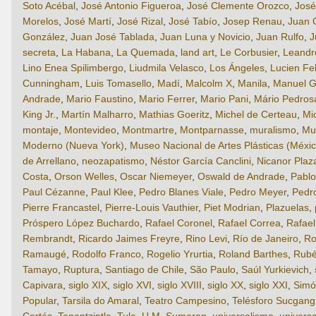
Soto Acébal
,
José Antonio Figueroa
,
José Clemente Orozco
,
José
Morelos
,
José Martí
,
José Rizal
,
José Tabío
,
Josep Renau
,
Juan 
González
,
Juan José Tablada
,
Juan Luna y Novicio
,
Juan Rulfo
,
J
secreta
,
La Habana
,
La Quemada
,
land art
,
Le Corbusier
,
Leandro
Lino Enea Spilimbergo
,
Liudmila Velasco
,
Los Ángeles
,
Lucien Fe
Cunningham
,
Luis Tomasello
,
Madí
,
Malcolm X
,
Manila
,
Manuel G
Andrade
,
Mario Faustino
,
Mario Ferrer
,
Mario Pani
,
Mário Pedros
King Jr.
,
Martín Malharro
,
Mathias Goeritz
,
Michel de Certeau
,
Mi
montaje
,
Montevideo
,
Montmartre
,
Montparnasse
,
muralismo
,
Mu
Moderno (Nueva York)
,
Museo Nacional de Artes Plásticas (Méxic
de Arrellano
,
neozapatismo
,
Néstor García Canclini
,
Nicanor Plaz
Costa
,
Orson Welles
,
Oscar Niemeyer
,
Oswald de Andrade
,
Pabl
Paul Cézanne
,
Paul Klee
,
Pedro Blanes Viale
,
Pedro Meyer
,
Pedr
Pierre Francastel
,
Pierre-Louis Vauthier
,
Piet Modrian
,
Plazuelas
,
Próspero López Buchardo
,
Rafael Coronel
,
Rafael Correa
,
Rafae
Rembrandt
,
Ricardo Jaimes Freyre
,
Rino Levi
,
Río de Janeiro
,
Ro
Ramaugé
,
Rodolfo Franco
,
Rogelio Yrurtia
,
Roland Barthes
,
Rubé
Tamayo
,
Ruptura
,
Santiago de Chile
,
São Paulo
,
Saúl Yurkievich
,
Capivara
,
siglo XIX
,
siglo XVI
,
siglo XVIII
,
siglo XX
,
siglo XXI
,
Simó
Popular
,
Tarsila do Amaral
,
Teatro Campesino
,
Telésforo Sucgang
Cortés
,
Tonantzintla
,
Tula
,
U.M. Sumaran
,
universalismo
,
universa