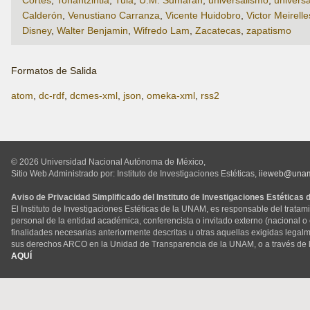
Calderón
,
Venustiano Carranza
,
Vicente Huidobro
,
Victor Meirelle
Disney
,
Walter Benjamin
,
Wifredo Lam
,
Zacatecas
,
zapatismo
Formatos de Salida
atom
,
dc-rdf
,
dcmes-xml
,
json
,
omeka-xml
,
rss2
© 2026 Universidad Nacional Autónoma de México,
Sitio Web Administrado por: Instituto de Investigaciones Estéticas,
iieweb@una
Aviso de Privacidad Simplificado del Instituto de Investigaciones Estéticas
El Instituto de Investigaciones Estéticas de la UNAM, es responsable del tratam
personal de la entidad académica, conferencista o invitado externo (nacional o ex
finalidades necesarias anteriormente descritas u otras aquellas exigidas legal
sus derechos ARCO en la Unidad de Transparencia de la UNAM, o a través de 
AQUÍ