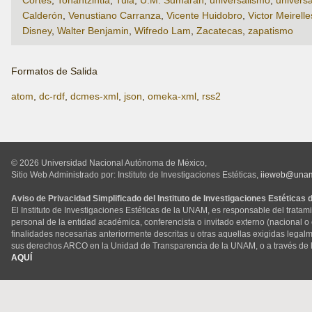
Calderón
,
Venustiano Carranza
,
Vicente Huidobro
,
Victor Meirelle
Disney
,
Walter Benjamin
,
Wifredo Lam
,
Zacatecas
,
zapatismo
Formatos de Salida
atom
,
dc-rdf
,
dcmes-xml
,
json
,
omeka-xml
,
rss2
© 2026 Universidad Nacional Autónoma de México,
Sitio Web Administrado por: Instituto de Investigaciones Estéticas,
iieweb@una
Aviso de Privacidad Simplificado del Instituto de Investigaciones Estéticas
El Instituto de Investigaciones Estéticas de la UNAM, es responsable del tratam
personal de la entidad académica, conferencista o invitado externo (nacional o ex
finalidades necesarias anteriormente descritas u otras aquellas exigidas legal
sus derechos ARCO en la Unidad de Transparencia de la UNAM, o a través de 
AQUÍ