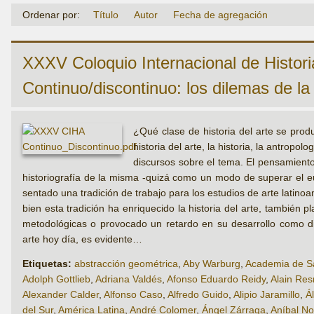
Ordenar por:
Título
Autor
Fecha de agregación
XXXV Coloquio Internacional de Historia
Continuo/discontinuo: los dilemas de la 
¿Qué clase de historia del arte se prod
historia del arte, la historia, la antropo
discursos sobre el tema. El pensamiento
historiografía de la misma -quizá como un modo de superar el eu
sentado una tradición de trabajo para los estudios de arte latin
bien esta tradición ha enriquecido la historia del arte, también
metodológicas o provocado un retardo en su desarrollo como dis
arte hoy día, es evidente…
Etiquetas:
abstracción geométrica
,
Aby Warburg
,
Academia de Sa
Adolph Gottlieb
,
Adriana Valdés
,
Afonso Eduardo Reidy
,
Alain Res
Alexander Calder
,
Alfonso Caso
,
Alfredo Guido
,
Alipio Jaramillo
,
Á
del Sur
,
América Latina
,
André Colomer
,
Ángel Zárraga
,
Aníbal No