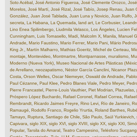
Soto Acébal
,
José Antonio Figueroa
,
José Clemente Orozco
,
José
Morelos
,
José Martí
,
José Rizal
,
José Tabío
,
Josep Renau
,
Juan 
González
,
Juan José Tablada
,
Juan Luna y Novicio
,
Juan Rulfo
,
J
secreta
,
La Habana
,
La Quemada
,
land art
,
Le Corbusier
,
Leandro
Lino Enea Spilimbergo
,
Liudmila Velasco
,
Los Ángeles
,
Lucien Fe
Cunningham
,
Luis Tomasello
,
Madí
,
Malcolm X
,
Manila
,
Manuel G
Andrade
,
Mario Faustino
,
Mario Ferrer
,
Mario Pani
,
Mário Pedros
King Jr.
,
Martín Malharro
,
Mathias Goeritz
,
Michel de Certeau
,
Mi
montaje
,
Montevideo
,
Montmartre
,
Montparnasse
,
muralismo
,
Mu
Moderno (Nueva York)
,
Museo Nacional de Artes Plásticas (Méxic
de Arrellano
,
neozapatismo
,
Néstor García Canclini
,
Nicanor Plaz
Costa
,
Orson Welles
,
Oscar Niemeyer
,
Oswald de Andrade
,
Pabl
Paul Cézanne
,
Paul Klee
,
Pedro Blanes Viale
,
Pedro Meyer
,
Pedr
Pierre Francastel
,
Pierre-Louis Vauthier
,
Piet Modrian
,
Plazuelas
,
Próspero López Buchardo
,
Rafael Coronel
,
Rafael Correa
,
Rafae
Rembrandt
,
Ricardo Jaimes Freyre
,
Rino Levi
,
Río de Janeiro
,
Ro
Ramaugé
,
Rodolfo Franco
,
Rogelio Yrurtia
,
Roland Barthes
,
Rubé
Tamayo
,
Ruptura
,
Santiago de Chile
,
São Paulo
,
Saúl Yurkievich
,
Capivara
,
siglo XIX
,
siglo XVI
,
siglo XVIII
,
siglo XX
,
siglo XXI
,
Simó
Popular
,
Tarsila do Amaral
,
Teatro Campesino
,
Telésforo Sucgang
Cortés
,
Tonantzintla
,
Tula
,
U.M. Sumaran
,
universalismo
,
universa