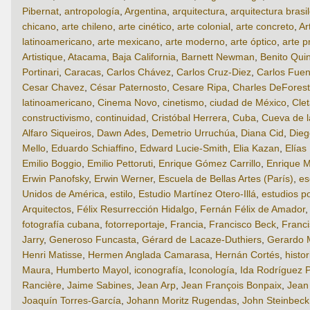
Pibernat
,
antropología
,
Argentina
,
arquitectura
,
arquitectura brasi
chicano
,
arte chileno
,
arte cinético
,
arte colonial
,
arte concreto
,
Ar
latinoamericano
,
arte mexicano
,
arte moderno
,
arte óptico
,
arte p
Artistique
,
Atacama
,
Baja California
,
Barnett Newman
,
Benito Qui
Portinari
,
Caracas
,
Carlos Chávez
,
Carlos Cruz-Diez
,
Carlos Fuen
Cesar Chavez
,
César Paternosto
,
Cesare Ripa
,
Charles DeForest
latinoamericano
,
Cinema Novo
,
cinetismo
,
ciudad de México
,
Cle
constructivismo
,
continuidad
,
Cristóbal Herrera
,
Cuba
,
Cueva de 
Alfaro Siqueiros
,
Dawn Ades
,
Demetrio Urruchúa
,
Diana Cid
,
Dieg
Mello
,
Eduardo Schiaffino
,
Edward Lucie-Smith
,
Elia Kazan
,
Elías
Emilio Boggio
,
Emilio Pettoruti
,
Enrique Gómez Carrillo
,
Enrique M
Erwin Panofsky
,
Erwin Werner
,
Escuela de Bellas Artes (París)
,
es
Unidos de América
,
estilo
,
Estudio Martínez Otero-Illá
,
estudios p
Arquitectos
,
Félix Resurrección Hidalgo
,
Fernán Félix de Amador
fotografía cubana
,
fotorreportaje
,
Francia
,
Francisco Beck
,
Franci
Jarry
,
Generoso Funcasta
,
Gérard de Lacaze-Duthiers
,
Gerardo 
Henri Matisse
,
Hermen Anglada Camarasa
,
Hernán Cortés
,
histor
Maura
,
Humberto Mayol
,
iconografía
,
Iconología
,
Ida Rodríguez P
Rancière
,
Jaime Sabines
,
Jean Arp
,
Jean François Bonpaix
,
Jean
Joaquín Torres-García
,
Johann Moritz Rugendas
,
John Steinbeck