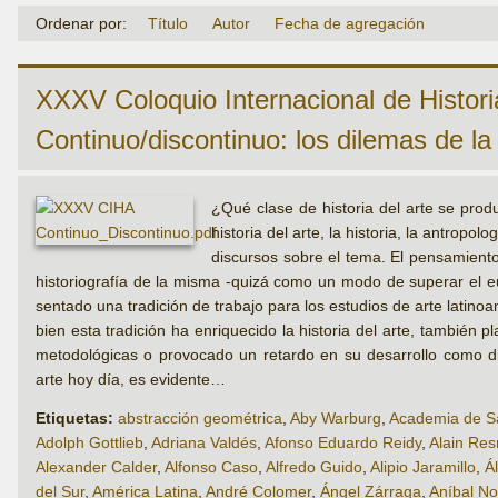
Ordenar por:
Título
Autor
Fecha de agregación
XXXV Coloquio Internacional de Historia
Continuo/discontinuo: los dilemas de la 
¿Qué clase de historia del arte se prod
historia del arte, la historia, la antropo
discursos sobre el tema. El pensamiento
historiografía de la misma -quizá como un modo de superar el eu
sentado una tradición de trabajo para los estudios de arte latin
bien esta tradición ha enriquecido la historia del arte, también
metodológicas o provocado un retardo en su desarrollo como dis
arte hoy día, es evidente…
Etiquetas:
abstracción geométrica
,
Aby Warburg
,
Academia de Sa
Adolph Gottlieb
,
Adriana Valdés
,
Afonso Eduardo Reidy
,
Alain Res
Alexander Calder
,
Alfonso Caso
,
Alfredo Guido
,
Alipio Jaramillo
,
Á
del Sur
,
América Latina
,
André Colomer
,
Ángel Zárraga
,
Aníbal No