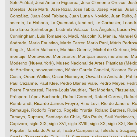
Soto Acébal
,
José Antonio Figueroa
,
José Clemente Orozco
,
José
Morelos
,
José Martí
,
José Rizal
,
José Tabío
,
Josep Renau
,
Juan 
González
,
Juan José Tablada
,
Juan Luna y Novicio
,
Juan Rulfo
,
J
secreta
,
La Habana
,
La Quemada
,
land art
,
Le Corbusier
,
Leandro
Lino Enea Spilimbergo
,
Liudmila Velasco
,
Los Ángeles
,
Lucien Fe
Cunningham
,
Luis Tomasello
,
Madí
,
Malcolm X
,
Manila
,
Manuel G
Andrade
,
Mario Faustino
,
Mario Ferrer
,
Mario Pani
,
Mário Pedros
King Jr.
,
Martín Malharro
,
Mathias Goeritz
,
Michel de Certeau
,
Mi
montaje
,
Montevideo
,
Montmartre
,
Montparnasse
,
muralismo
,
Mu
Moderno (Nueva York)
,
Museo Nacional de Artes Plásticas (Méxic
de Arrellano
,
neozapatismo
,
Néstor García Canclini
,
Nicanor Plaz
Costa
,
Orson Welles
,
Oscar Niemeyer
,
Oswald de Andrade
,
Pabl
Paul Cézanne
,
Paul Klee
,
Pedro Blanes Viale
,
Pedro Meyer
,
Pedr
Pierre Francastel
,
Pierre-Louis Vauthier
,
Piet Modrian
,
Plazuelas
,
Próspero López Buchardo
,
Rafael Coronel
,
Rafael Correa
,
Rafae
Rembrandt
,
Ricardo Jaimes Freyre
,
Rino Levi
,
Río de Janeiro
,
Ro
Ramaugé
,
Rodolfo Franco
,
Rogelio Yrurtia
,
Roland Barthes
,
Rubé
Tamayo
,
Ruptura
,
Santiago de Chile
,
São Paulo
,
Saúl Yurkievich
,
Capivara
,
siglo XIX
,
siglo XVI
,
siglo XVIII
,
siglo XX
,
siglo XXI
,
Simó
Popular
,
Tarsila do Amaral
,
Teatro Campesino
,
Telésforo Sucgang
Cortés
,
Tonantzintla
,
Tula
,
U.M. Sumaran
,
universalismo
,
universa