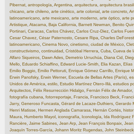
Pibernat
,
antropología
,
Argentina
,
arquitectura
,
arquitectura brasi
chicano
,
arte chileno
,
arte cinético
,
arte colonial
,
arte concreto
,
Ar
latinoamericano
,
arte mexicano
,
arte moderno
,
arte óptico
,
arte p
Artistique
,
Atacama
,
Baja California
,
Barnett Newman
,
Benito Qui
Portinari
,
Caracas
,
Carlos Chávez
,
Carlos Cruz-Diez
,
Carlos Fuen
Cesar Chavez
,
César Paternosto
,
Cesare Ripa
,
Charles DeForest
latinoamericano
,
Cinema Novo
,
cinetismo
,
ciudad de México
,
Cle
constructivismo
,
continuidad
,
Cristóbal Herrera
,
Cuba
,
Cueva de 
Alfaro Siqueiros
,
Dawn Ades
,
Demetrio Urruchúa
,
Diana Cid
,
Dieg
Mello
,
Eduardo Schiaffino
,
Edward Lucie-Smith
,
Elia Kazan
,
Elías
Emilio Boggio
,
Emilio Pettoruti
,
Enrique Gómez Carrillo
,
Enrique M
Erwin Panofsky
,
Erwin Werner
,
Escuela de Bellas Artes (París)
,
es
Unidos de América
,
estilo
,
Estudio Martínez Otero-Illá
,
estudios p
Arquitectos
,
Félix Resurrección Hidalgo
,
Fernán Félix de Amador
fotografía cubana
,
fotorreportaje
,
Francia
,
Francisco Beck
,
Franci
Jarry
,
Generoso Funcasta
,
Gérard de Lacaze-Duthiers
,
Gerardo 
Henri Matisse
,
Hermen Anglada Camarasa
,
Hernán Cortés
,
histor
Maura
,
Humberto Mayol
,
iconografía
,
Iconología
,
Ida Rodríguez P
Rancière
,
Jaime Sabines
,
Jean Arp
,
Jean François Bonpaix
,
Jean
Joaquín Torres-García
,
Johann Moritz Rugendas
,
John Steinbeck