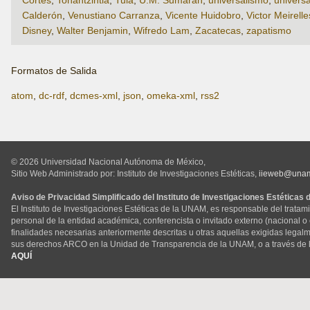
Calderón
,
Venustiano Carranza
,
Vicente Huidobro
,
Victor Meirelle
Disney
,
Walter Benjamin
,
Wifredo Lam
,
Zacatecas
,
zapatismo
Formatos de Salida
atom
,
dc-rdf
,
dcmes-xml
,
json
,
omeka-xml
,
rss2
© 2026 Universidad Nacional Autónoma de México,
Sitio Web Administrado por: Instituto de Investigaciones Estéticas,
iieweb@una
Aviso de Privacidad Simplificado del Instituto de Investigaciones Estéticas
El Instituto de Investigaciones Estéticas de la UNAM, es responsable del tratam
personal de la entidad académica, conferencista o invitado externo (nacional o ex
finalidades necesarias anteriormente descritas u otras aquellas exigidas legal
sus derechos ARCO en la Unidad de Transparencia de la UNAM, o a través de 
AQUÍ