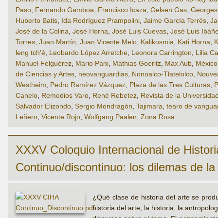
Paso
,
Fernando Gamboa
,
Francisco Icaza
,
Gelsen Gas
,
Georges 
Huberto Batis
,
Ida Rodríguez Prampolini
,
Jaime García Terrés
,
Ja
José de la Colina
,
José Horna
,
José Luis Cuevas
,
José Luis Ibáñ
Torres
,
Juan Martín
,
Juan Vicente Melo
,
Kalikosmia
,
Kati Horna
,
K
leng tch’é
,
Leobardo López Arretche
,
Leonora Carrington
,
Lilia Ca
Manuel Felguérez
,
Mario Pani
,
Mathias Goeritz
,
Max Aub
,
México 
de Ciencias y Artes
,
neovanguardias
,
Nonoalco-Tlatelolco
,
Nouve
Westheim
,
Pedro Ramírez Vázquez
,
Plaza de las Tres Culturas
,
P
Canelo
,
Remedios Varo
,
René Rebetez
,
Revista de la Universida
Salvador Elizondo
,
Sergio Mondragón
,
Tajimara
,
tearo de vangua
Leñero
,
Vicente Rojo
,
Wolfgang Paalen
,
Zona Rosa
XXXV Coloquio Internacional de Historia
Continuo/discontinuo: los dilemas de la 
¿Qué clase de historia del arte se prod
historia del arte, la historia, la antropo