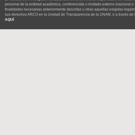
personal de la entidad académica, conferencista o invitado externo (nacional o ex
finalidades necesarias anteriormente descritas u otras aquellas exigidas legal
sus derechos ARCO en la Unidad de Transparencia de la UNAM, o a través de 
AQUÍ