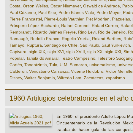
Costa
,
Orson Welles
,
Oscar Niemeyer
,
Oswald de Andrade
,
Pabl
Paul Cézanne
,
Paul Klee
,
Pedro Blanes Viale
,
Pedro Meyer
,
Pedr
Pierre Francastel
,
Pierre-Louis Vauthier
,
Piet Modrian
,
Plazuelas
,
Próspero López Buchardo
,
Rafael Coronel
,
Rafael Correa
,
Rafae
Rembrandt
,
Ricardo Jaimes Freyre
,
Rino Levi
,
Río de Janeiro
,
Ro
Ramaugé
,
Rodolfo Franco
,
Rogelio Yrurtia
,
Roland Barthes
,
Rubé
Tamayo
,
Ruptura
,
Santiago de Chile
,
São Paulo
,
Saúl Yurkievich
,
Capivara
,
siglo XIX
,
siglo XVI
,
siglo XVIII
,
siglo XX
,
siglo XXI
,
Simó
Popular
,
Tarsila do Amaral
,
Teatro Campesino
,
Telésforo Sucgang
Cortés
,
Tonantzintla
,
Tula
,
U.M. Sumaran
,
universalismo
,
universa
Calderón
,
Venustiano Carranza
,
Vicente Huidobro
,
Victor Meirelle
Disney
,
Walter Benjamin
,
Wifredo Lam
,
Zacatecas
,
zapatismo
1960 Artilugios celebratorios en el año d
En 1960, el presidente Adolfo López Mat
Cincuentenario de la Revolución Mexic
trataba de hacer gala de las conquista