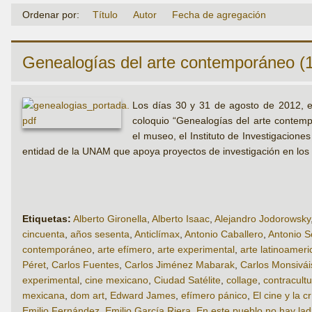
Ordenar por:
Título
Autor
Fecha de agregación
Genealogías del arte contemporáneo (
Los días 30 y 31 de agosto de 2012, 
coloquio “Genealogías del arte contemp
el museo, el Instituto de Investigacion
entidad de la UNAM que apoya proyectos de investigación en los
Etiquetas:
Alberto Gironella
,
Alberto Isaac
,
Alejandro Jodorowsky
cincuenta
,
años sesenta
,
Anticlímax
,
Antonio Caballero
,
Antonio 
contemporáneo
,
arte efímero
,
arte experimental
,
arte latinoamer
Péret
,
Carlos Fuentes
,
Carlos Jiménez Mabarak
,
Carlos Monsivái
experimental
,
cine mexicano
,
Ciudad Satélite
,
collage
,
contracult
mexicana
,
dom art
,
Edward James
,
efímero pánico
,
El cine y la cr
Emilio Fernández
,
Emilio García Riera
,
En este pueblo no hay la