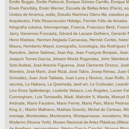
Emilio Boggio
,
Emilio Pettoruti
,
Enrique Gómez Carrillo
,
Enrique M
Erwin Panofsky
,
Erwin Werner
,
Escuela de Bellas Artes (París)
,
es
Unidos de América
,
estilo
,
Estudio Martínez Otero-Illá
,
estudios p
Arquitectos
,
Félix Resurrección Hidalgo
,
Fernán Félix de Amador
fotografía cubana
,
fotorreportaje
,
Francia
,
Francisco Beck
,
Franci
Jarry
,
Generoso Funcasta
,
Gérard de Lacaze-Duthiers
,
Gerardo 
Henri Matisse
,
Hermen Anglada Camarasa
,
Hernán Cortés
,
histor
Maura
,
Humberto Mayol
,
iconografía
,
Iconología
,
Ida Rodríguez P
Rancière
,
Jaime Sabines
,
Jean Arp
,
Jean François Bonpaix
,
Jean
Joaquín Torres-García
,
Johann Moritz Rugendas
,
John Steinbeck
Soto Acébal
,
José Antonio Figueroa
,
José Clemente Orozco
,
José
Morelos
,
José Martí
,
José Rizal
,
José Tabío
,
Josep Renau
,
Juan 
González
,
Juan José Tablada
,
Juan Luna y Novicio
,
Juan Rulfo
,
J
secreta
,
La Habana
,
La Quemada
,
land art
,
Le Corbusier
,
Leandro
Lino Enea Spilimbergo
,
Liudmila Velasco
,
Los Ángeles
,
Lucien Fe
Cunningham
,
Luis Tomasello
,
Madí
,
Malcolm X
,
Manila
,
Manuel G
Andrade
,
Mario Faustino
,
Mario Ferrer
,
Mario Pani
,
Mário Pedros
King Jr.
,
Martín Malharro
,
Mathias Goeritz
,
Michel de Certeau
,
Mi
montaje
,
Montevideo
,
Montmartre
,
Montparnasse
,
muralismo
,
Mu
Moderno (Nueva York)
,
Museo Nacional de Artes Plásticas (Méxic
de Arrellano
,
neozapatismo
,
Néstor García Canclini
,
Nicanor Plaz