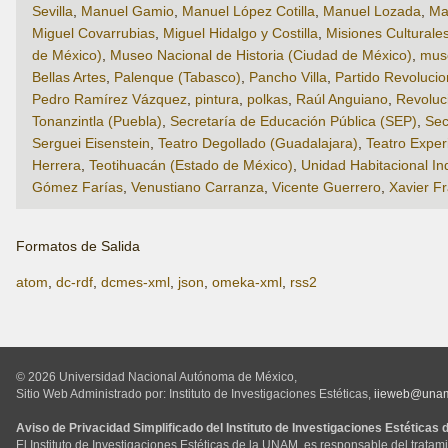
Sevilla
,
Manuel Gamio
,
Manuel López Cotilla
,
Manuel Lozada
,
Ma
Miguel Covarrubias
,
Miguel Hidalgo y Costilla
,
Misiones Culturale
de México)
,
Museo Nacional de Historia (Ciudad de México)
,
mus
Bellas Artes
,
Palenque (Tabasco)
,
Pancho Villa
,
Partido Revolucion
Pedro Ramírez Vázquez
,
pintura
,
polkas
,
Raúl Anguiano
,
Revoluc
Tonanzintla (Puebla)
,
Secretaría de Educación Pública (SEP)
,
Sec
Serguei Eisenstein
,
Teatro Degollado (Guadalajara)
,
Teatro Exper
Herrera
,
Teotihuacán (Estado de México)
,
Unidad Habitacional I
Gómez Farías
,
Venustiano Carranza
,
Vicente Guerrero
,
Xavier Fr
Formatos de Salida
atom
,
dc-rdf
,
dcmes-xml
,
json
,
omeka-xml
,
rss2
© 2026 Universidad Nacional Autónoma de México,
Sitio Web Administrado por: Instituto de Investigaciones Estéticas,
iieweb@una
Aviso de Privacidad Simplificado del Instituto de Investigaciones Estéticas
El Instituto de Investigaciones Estéticas de la UNAM, es responsable del tratam