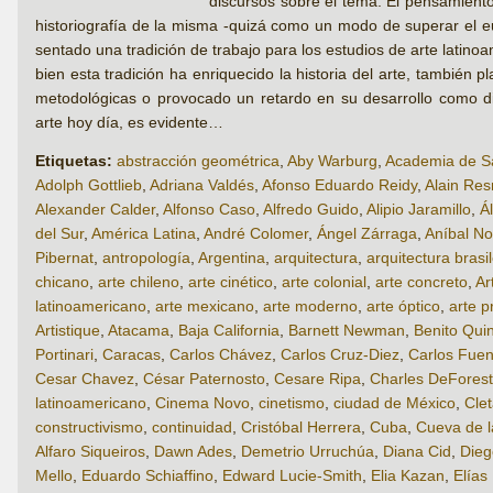
discursos sobre el tema. El pensamiento
historiografía de la misma -quizá como un modo de superar el eu
sentado una tradición de trabajo para los estudios de arte latin
bien esta tradición ha enriquecido la historia del arte, también
metodológicas o provocado un retardo en su desarrollo como dis
arte hoy día, es evidente…
Etiquetas:
abstracción geométrica
,
Aby Warburg
,
Academia de Sa
Adolph Gottlieb
,
Adriana Valdés
,
Afonso Eduardo Reidy
,
Alain Res
Alexander Calder
,
Alfonso Caso
,
Alfredo Guido
,
Alipio Jaramillo
,
Á
del Sur
,
América Latina
,
André Colomer
,
Ángel Zárraga
,
Aníbal No
Pibernat
,
antropología
,
Argentina
,
arquitectura
,
arquitectura brasi
chicano
,
arte chileno
,
arte cinético
,
arte colonial
,
arte concreto
,
Ar
latinoamericano
,
arte mexicano
,
arte moderno
,
arte óptico
,
arte p
Artistique
,
Atacama
,
Baja California
,
Barnett Newman
,
Benito Qui
Portinari
,
Caracas
,
Carlos Chávez
,
Carlos Cruz-Diez
,
Carlos Fuen
Cesar Chavez
,
César Paternosto
,
Cesare Ripa
,
Charles DeForest
latinoamericano
,
Cinema Novo
,
cinetismo
,
ciudad de México
,
Cle
constructivismo
,
continuidad
,
Cristóbal Herrera
,
Cuba
,
Cueva de 
Alfaro Siqueiros
,
Dawn Ades
,
Demetrio Urruchúa
,
Diana Cid
,
Dieg
Mello
,
Eduardo Schiaffino
,
Edward Lucie-Smith
,
Elia Kazan
,
Elías