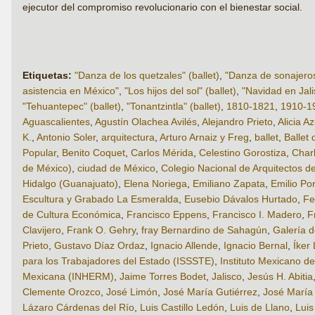
ejecutor del compromiso revolucionario con el bienestar social.
Etiquetas:
"Danza de los quetzales" (ballet)
,
"Danza de sonajeros"
asistencia en México"
,
"Los hijos del sol" (ballet)
,
"Navidad en Jalis
"Tehuantepec" (ballet)
,
"Tonantzintla" (ballet)
,
1810-1821
,
1910-1
Aguascalientes
,
Agustín Olachea Avilés
,
Alejandro Prieto
,
Alicia A
K.
,
Antonio Soler
,
arquitectura
,
Arturo Arnaiz y Freg
,
ballet
,
Ballet
Popular
,
Benito Coquet
,
Carlos Mérida
,
Celestino Gorostiza
,
Char
de México)
,
ciudad de México
,
Colegio Nacional de Arquitectos d
Hidalgo (Guanajuato)
,
Elena Noriega
,
Emiliano Zapata
,
Emilio Por
Escultura y Grabado La Esmeralda
,
Eusebio Dávalos Hurtado
,
Fe
de Cultura Económica
,
Francisco Eppens
,
Francisco I. Madero
,
F
Clavijero
,
Frank O. Gehry
,
fray Bernardino de Sahagún
,
Galería d
Prieto
,
Gustavo Díaz Ordaz
,
Ignacio Allende
,
Ignacio Bernal
,
Íker 
para los Trabajadores del Estado (ISSSTE)
,
Instituto Mexicano d
Mexicana (INHERM)
,
Jaime Torres Bodet
,
Jalisco
,
Jesús H. Abitia
Clemente Orozco
,
José Limón
,
José María Gutiérrez
,
José María
Lázaro Cárdenas del Río
,
Luis Castillo Ledón
,
Luis de Llano
,
Luis